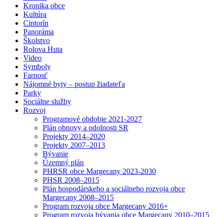
Kronika obce
Kultúra
Cintorín
Panoráma
Školstvo
Rolova Huta
Video
Symboly
Farnosť
Nájomné byty – postup žiadateľa
Parky
Sociálne služby
Rozvoj
Programové obdobie 2021-2027
Plán obnovy a odolnosti SR
Projekty 2014–2020
Projekty 2007–2013
Bývanie
Územný plán
PHRSR obce Margecany 2023-2030
PHSR 2008–2015
Plán hospodárskeho a sociálneho rozvoja obce
Margecany 2008–2015
Program rozvoja obce Margecany 2016+
Program rozvoja bývania obce Margecany 2010–2015