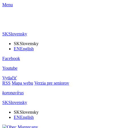
Menu
SK
Slovensky
SK
Slovensky
EN
English
Facebook
Youtube
Vytlačiť
RSS
Mapa webu
Verzia pre seniorov
koronavírus
SK
Slovensky
SK
Slovensky
EN
English