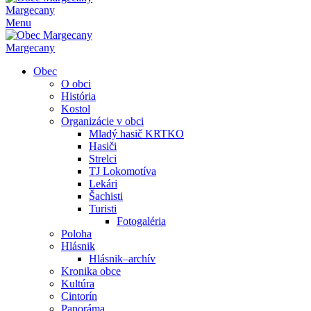
Margecany
Menu
Margecany
Obec
O obci
História
Kostol
Organizácie v obci
Mladý hasič KRTKO
Hasiči
Strelci
TJ Lokomotíva
Lekári
Šachisti
Turisti
Fotogaléria
Poloha
Hlásnik
Hlásnik–archív
Kronika obce
Kultúra
Cintorín
Panoráma