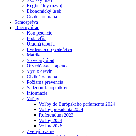
Školský úrad
Regionálny rozvoj
Ekonomický úsek
Civilná ochrana
Samospráva
Obecný úrad
Kompetencie
Podateľňa
Úradná tabuľa
Evidencia obyvateľstva
Matrika
Stavebný úrad
Osvedčovacia agenda
Výrub drevín
Civilná ochrana
Požiarna prevencia
Sadzobník poplatkov
Informácie
Voľby
Voľby do Európskeho parlamentu 2024
Voľby prezidenta 2024
Referendum 2023
Voľby 2023
Voľby 2026
Zverejňovanie