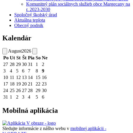
Komunitný plán sociálnych služieb obce Margecany na
r. 2023-2030
Spoločný školský úrad
Aktuálna teplota
Obecný podnik
Kalendár
August
2026
Po
Ut
St
Št
Pia
So
Ne
27
28
29
30
31
1
2
3
4
5
6
7
8
9
10
11
12
13
14
15
16
17
18
19
20
21
22
23
24
25
26
27
28
29
30
31
1
2
3
4
5
6
Mobilná aplikácia
Sledujte informácie z nášho webu v
mobilnej aplikácii -