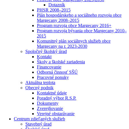
Dotazník
PHSR 2008–2015
Plán hospodárskeho a sociálneho rozvoja obce
Margecany 2008–2015
Program rozvoja obce Margecany 2016+
Program rozvoja bývania obce Margecany 2010–
2015
Komunitný plán sociálnych služieb obce
Margecany na r. 2023-2030
Spoločný školský úrad
Kontakt
Školy a školské zariadenia
Financovanie
Odborná činnosť SŠÚ
Pracovné ponuky
Aktuálna teplota
Obecný podnik
Kontaktné údaje
Poradný výbor R.S.P.
Dokumenty
Zverejňovanie
Verejné obstarávanie
Centrum zdieľaných služieb
Stavebný úrad