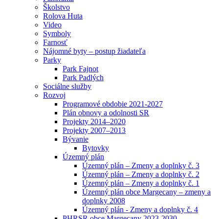
Školstvo
Rolova Huta
Video
Symboly
Farnosť
Nájomné byty – postup žiadateľa
Parky
Park Fajnot
Park Padlých
Sociálne služby
Rozvoj
Programové obdobie 2021-2027
Plán obnovy a odolnosti SR
Projekty 2014–2020
Projekty 2007–2013
Bývanie
Bytovky
Územný plán
Územný plán – Zmeny a doplnky č. 3
Územný plán – Zmeny a doplnky č. 2
Územný plán – Zmeny a doplnky č. 1
Územný plán obce Margecany – zmeny a
doplnky 2008
Územný plán - Zmeny a doplnky č. 4
PHRSR obce Margecany 2023-2030