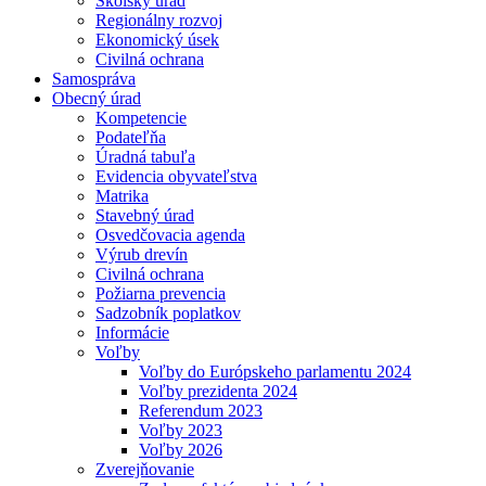
Školský úrad
Regionálny rozvoj
Ekonomický úsek
Civilná ochrana
Samospráva
Obecný úrad
Kompetencie
Podateľňa
Úradná tabuľa
Evidencia obyvateľstva
Matrika
Stavebný úrad
Osvedčovacia agenda
Výrub drevín
Civilná ochrana
Požiarna prevencia
Sadzobník poplatkov
Informácie
Voľby
Voľby do Európskeho parlamentu 2024
Voľby prezidenta 2024
Referendum 2023
Voľby 2023
Voľby 2026
Zverejňovanie