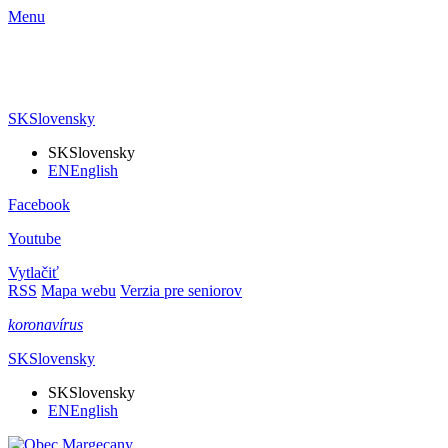
Menu
SK
Slovensky
SK
Slovensky
EN
English
Facebook
Youtube
Vytlačiť
RSS
Mapa webu
Verzia pre seniorov
koronavírus
SK
Slovensky
SK
Slovensky
EN
English