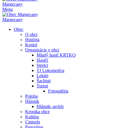
Margecany
Menu
Margecany
Obec
O obci
História
Kostol
Organizácie v obci
Mladý hasič KRTKO
Hasiči
Strelci
TJ Lokomotíva
Lekári
Šachisti
Turisti
Fotogaléria
Poloha
Hlásnik
Hlásnik–archív
Kronika obce
Kultúra
Cintorín
Panoráma