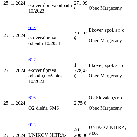
25. 1. 2024
271,09
ekover-úprava odpadu
Obec Margecany
€
10/2023
618
Ekover, spol. s r. o.
351,62
25. 1. 2024
ekover-úprava
€
Obec Margecany
odpadu-10/2023
617
1
Ekover, spol. s r. o.
ekover-úprava
25. 1. 2024
778,42
odpadu,uloženie-
Obec Margecany
€
10/2023
616
O2 Slovakia,s.r.o.
25. 1. 2024
2,75 €
O2-dielňa-SMS
Obec Margecany
615
UNIKOV NITRA,
40
s.r.o.
UNIKOV NITRA-
25. 1. 2024
200,00