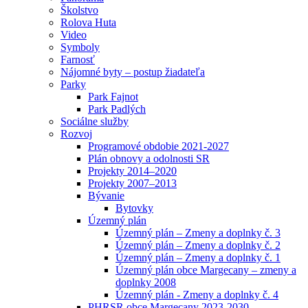
Školstvo
Rolova Huta
Video
Symboly
Farnosť
Nájomné byty – postup žiadateľa
Parky
Park Fajnot
Park Padlých
Sociálne služby
Rozvoj
Programové obdobie 2021-2027
Plán obnovy a odolnosti SR
Projekty 2014–2020
Projekty 2007–2013
Bývanie
Bytovky
Územný plán
Územný plán – Zmeny a doplnky č. 3
Územný plán – Zmeny a doplnky č. 2
Územný plán – Zmeny a doplnky č. 1
Územný plán obce Margecany – zmeny a
doplnky 2008
Územný plán - Zmeny a doplnky č. 4
PHRSR obce Margecany 2023-2030