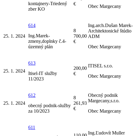
kontajnery-Triedený
€
Obec Margecany
zber KO
614
Ing.arch.Dušan Marek-
8
Architektonické štúdio
Ing.Marek-
25. 1. 2024
700,00
ADM
zmeny,doplnky č.4-
€
územný plán
Obec Margecany
613
ITISEL s.r.o.
200,00
25. 1. 2024
Itisel-IT služby
€
Obec Margecany
11/2023
612
Obecný podnik
8
Margecany,s.r.o.
25. 1. 2024
261,93
obecný podnik-služby
€
za 10/2023
Obec Margecany
611
Ing.Ľudovít Muller
110,00