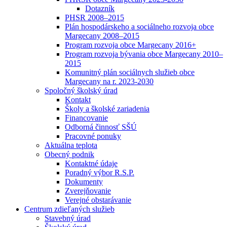
Dotazník
PHSR 2008–2015
Plán hospodárskeho a sociálneho rozvoja obce
Margecany 2008–2015
Program rozvoja obce Margecany 2016+
Program rozvoja bývania obce Margecany 2010–
2015
Komunitný plán sociálnych služieb obce
Margecany na r. 2023-2030
Spoločný školský úrad
Kontakt
Školy a školské zariadenia
Financovanie
Odborná činnosť SŠÚ
Pracovné ponuky
Aktuálna teplota
Obecný podnik
Kontaktné údaje
Poradný výbor R.S.P.
Dokumenty
Zverejňovanie
Verejné obstarávanie
Centrum zdieľaných služieb
Stavebný úrad