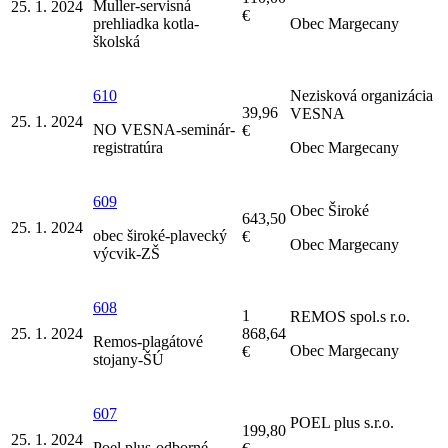
Muller-servisná
25. 1. 2024
€
prehliadka kotla-
Obec Margecany
školská
610
Nezisková organizácia
39,96
VESNA
25. 1. 2024
NO VESNA-seminár-
€
registratúra
Obec Margecany
609
Obec Široké
643,50
25. 1. 2024
obec široké-plavecký
€
Obec Margecany
výcvik-ZŠ
608
1
REMOS spol.s r.o.
25. 1. 2024
868,64
Remos-plagátové
Obec Margecany
€
stojany-ŠÚ
607
POEL plus s.r.o.
199,80
25. 1. 2024
Poel plus-odborné