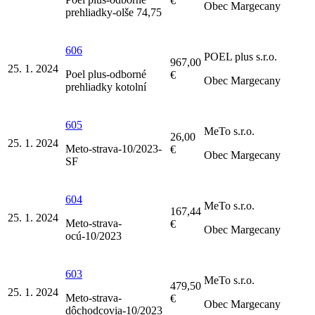
€
Obec Margecany
prehliadky-olše 74,75
606
POEL plus s.r.o.
967,00
25. 1. 2024
Poel plus-odborné
€
Obec Margecany
prehliadky kotolní
605
MeTo s.r.o.
26,00
25. 1. 2024
Meto-strava-10/2023-
€
Obec Margecany
SF
604
MeTo s.r.o.
167,44
25. 1. 2024
Meto-strava-
€
Obec Margecany
ocú-10/2023
603
MeTo s.r.o.
479,50
25. 1. 2024
Meto-strava-
€
Obec Margecany
dôchodcovia-10/2023