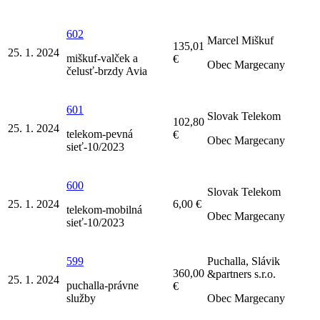
602
Marcel Miškuf
135,01
25. 1. 2024
miškuf-valček a
€
Obec Margecany
čelusť-brzdy Avia
601
Slovak Telekom
102,80
25. 1. 2024
telekom-pevná
€
Obec Margecany
sieť-10/2023
600
Slovak Telekom
25. 1. 2024
6,00 €
telekom-mobilná
Obec Margecany
sieť-10/2023
599
Puchalla, Slávik
360,00
&partners s.r.o.
25. 1. 2024
puchalla-právne
€
služby
Obec Margecany