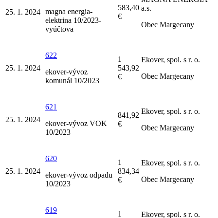
583,40
a.s.
magna energia-
25. 1. 2024
€
elektrina 10/2023-
Obec Margecany
vyúčtova
622
1
Ekover, spol. s r. o.
25. 1. 2024
543,92
ekover-vývoz
Obec Margecany
€
komunál 10/2023
621
Ekover, spol. s r. o.
841,92
25. 1. 2024
ekover-vývoz VOK
€
Obec Margecany
10/2023
620
1
Ekover, spol. s r. o.
25. 1. 2024
834,34
ekover-vývoz odpadu
Obec Margecany
€
10/2023
619
1
Ekover, spol. s r. o.