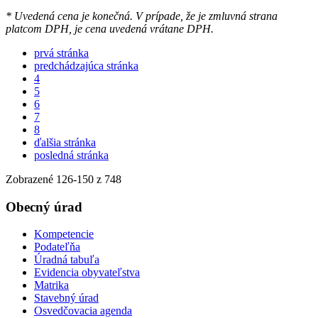
* Uvedená cena je konečná. V prípade, že je zmluvná strana
platcom DPH, je cena uvedená vrátane DPH.
prvá stránka
predchádzajúca stránka
4
5
6
7
8
ďalšia stránka
posledná stránka
Zobrazené
126
-
150
z 748
Obecný úrad
Kompetencie
Podateľňa
Úradná tabuľa
Evidencia obyvateľstva
Matrika
Stavebný úrad
Osvedčovacia agenda