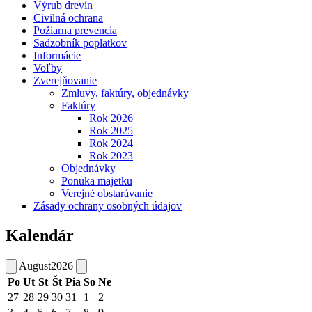
Výrub drevín
Civilná ochrana
Požiarna prevencia
Sadzobník poplatkov
Informácie
Voľby
Zverejňovanie
Zmluvy, faktúry, objednávky
Faktúry
Rok 2026
Rok 2025
Rok 2024
Rok 2023
Objednávky
Ponuka majetku
Verejné obstarávanie
Zásady ochrany osobných údajov
Kalendár
August
2026
Po
Ut
St
Št
Pia
So
Ne
27
28
29
30
31
1
2