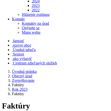
2024
2023
2022
Hlásenie rozhlasu
Kontakt
Kontakty na úrad
Opýtajte sa
Mapa webu
farnosť
rozvoj obce
Úradná tabuľa
Seniori
ako vybaviť
Centrum zdieľaných služieb
Úvodná stránka
Obecný úrad
Zverejňovanie
Faktúry
Rok 2023
Faktúry
Faktúry