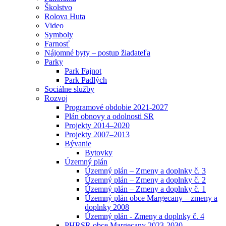
Školstvo
Rolova Huta
Video
Symboly
Farnosť
Nájomné byty – postup žiadateľa
Parky
Park Fajnot
Park Padlých
Sociálne služby
Rozvoj
Programové obdobie 2021-2027
Plán obnovy a odolnosti SR
Projekty 2014–2020
Projekty 2007–2013
Bývanie
Bytovky
Územný plán
Územný plán – Zmeny a doplnky č. 3
Územný plán – Zmeny a doplnky č. 2
Územný plán – Zmeny a doplnky č. 1
Územný plán obce Margecany – zmeny a
doplnky 2008
Územný plán - Zmeny a doplnky č. 4
PHRSR obce Margecany 2023-2030