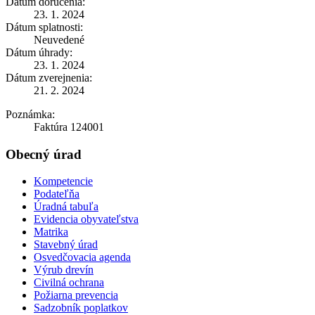
Dátum doručenia:
23. 1. 2024
Dátum splatnosti:
Neuvedené
Dátum úhrady:
23. 1. 2024
Dátum zverejnenia:
21. 2. 2024
Poznámka:
Faktúra 124001
Obecný úrad
Kompetencie
Podateľňa
Úradná tabuľa
Evidencia obyvateľstva
Matrika
Stavebný úrad
Osvedčovacia agenda
Výrub drevín
Civilná ochrana
Požiarna prevencia
Sadzobník poplatkov