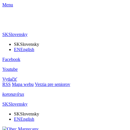
Menu
SK
Slovensky
SK
Slovensky
EN
English
Facebook
Youtube
Vytlačiť
RSS
Mapa webu
Verzia pre seniorov
koronavírus
SK
Slovensky
SK
Slovensky
EN
English