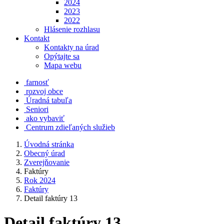
2024
2023
2022
Hlásenie rozhlasu
Kontakt
Kontakty na úrad
Opýtajte sa
Mapa webu
farnosť
rozvoj obce
Úradná tabuľa
Seniori
ako vybaviť
Centrum zdieľaných služieb
Úvodná stránka
Obecný úrad
Zverejňovanie
Faktúry
Rok 2024
Faktúry
Detail faktúry 13
Detail faktúry 13