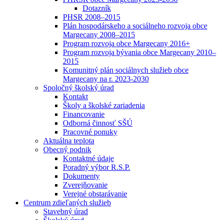
Dotazník
PHSR 2008–2015
Plán hospodárskeho a sociálneho rozvoja obce
Margecany 2008–2015
Program rozvoja obce Margecany 2016+
Program rozvoja bývania obce Margecany 2010–
2015
Komunitný plán sociálnych služieb obce
Margecany na r. 2023-2030
Spoločný školský úrad
Kontakt
Školy a školské zariadenia
Financovanie
Odborná činnosť SŠÚ
Pracovné ponuky
Aktuálna teplota
Obecný podnik
Kontaktné údaje
Poradný výbor R.S.P.
Dokumenty
Zverejňovanie
Verejné obstarávanie
Centrum zdieľaných služieb
Stavebný úrad