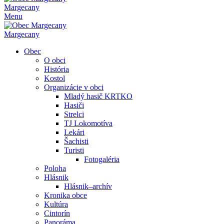
Margecany
Menu
Margecany
Obec
O obci
História
Kostol
Organizácie v obci
Mladý hasič KRTKO
Hasiči
Strelci
TJ Lokomotíva
Lekári
Šachisti
Turisti
Fotogaléria
Poloha
Hlásnik
Hlásnik–archív
Kronika obce
Kultúra
Cintorín
Panoráma