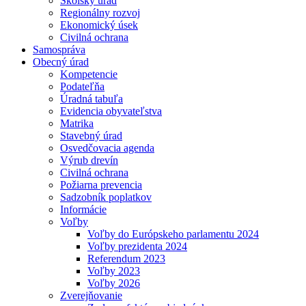
Školský úrad
Regionálny rozvoj
Ekonomický úsek
Civilná ochrana
Samospráva
Obecný úrad
Kompetencie
Podateľňa
Úradná tabuľa
Evidencia obyvateľstva
Matrika
Stavebný úrad
Osvedčovacia agenda
Výrub drevín
Civilná ochrana
Požiarna prevencia
Sadzobník poplatkov
Informácie
Voľby
Voľby do Európskeho parlamentu 2024
Voľby prezidenta 2024
Referendum 2023
Voľby 2023
Voľby 2026
Zverejňovanie