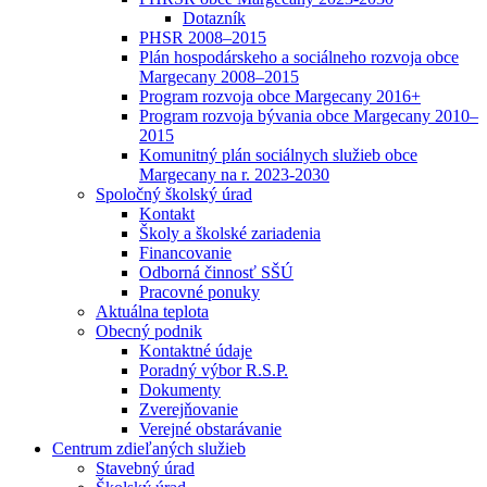
Dotazník
PHSR 2008–2015
Plán hospodárskeho a sociálneho rozvoja obce
Margecany 2008–2015
Program rozvoja obce Margecany 2016+
Program rozvoja bývania obce Margecany 2010–
2015
Komunitný plán sociálnych služieb obce
Margecany na r. 2023-2030
Spoločný školský úrad
Kontakt
Školy a školské zariadenia
Financovanie
Odborná činnosť SŠÚ
Pracovné ponuky
Aktuálna teplota
Obecný podnik
Kontaktné údaje
Poradný výbor R.S.P.
Dokumenty
Zverejňovanie
Verejné obstarávanie
Centrum zdieľaných služieb
Stavebný úrad