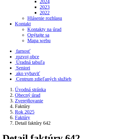
2024
2023
2022
Hlásenie rozhlasu
Kontakt
Kontakty na úrad
Opýtajte sa
Mapa webu
farnosť
rozvoj obce
Úradná tabuľa
Seniori
ako vybaviť
Centrum zdieľaných služieb
Úvodná stránka
Obecný úrad
Zverejňovanie
Faktúry
Rok 2025
Faktúry
Detail faktúry 642
Detail faktúry 642