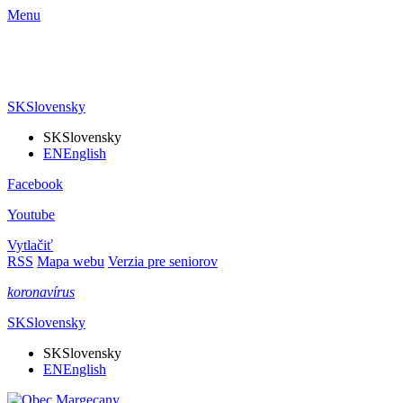
Menu
SK
Slovensky
SK
Slovensky
EN
English
Facebook
Youtube
Vytlačiť
RSS
Mapa webu
Verzia pre seniorov
koronavírus
SK
Slovensky
SK
Slovensky
EN
English