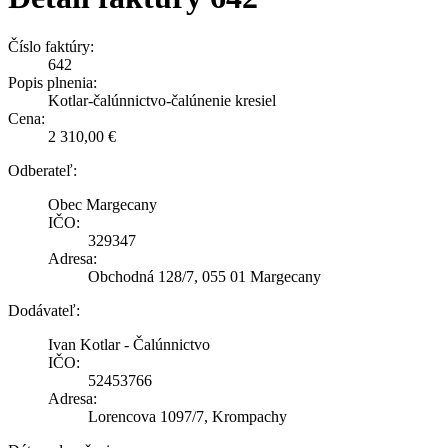
Číslo faktúry:
642
Popis plnenia:
Kotlar-čalúnnictvo-čalúnenie kresiel
Cena:
2 310,00 €
Odberateľ:
Obec Margecany
IČO:
329347
Adresa:
Obchodná 128/7, 055 01 Margecany
Dodávateľ:
Ivan Kotlar - Čalúnnictvo
IČO:
52453766
Adresa:
Lorencova 1097/7, Krompachy