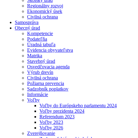
Školský úrad
Regionálny rozvoj
Ekonomický úsek
Civilná ochrana
Samospráva
Obecný úrad
Kompetencie
Podateľňa
Úradná tabuľa
Evidencia obyvateľstva
Matrika
Stavebný úrad
Osvedčovacia agenda
Výrub drevín
Civilná ochrana
Požiarna prevencia
Sadzobník poplatkov
Informácie
Voľby
Voľby do Európskeho parlamentu 2024
Voľby prezidenta 2024
Referendum 2023
Voľby 2023
Voľby 2026
Zverejňovanie