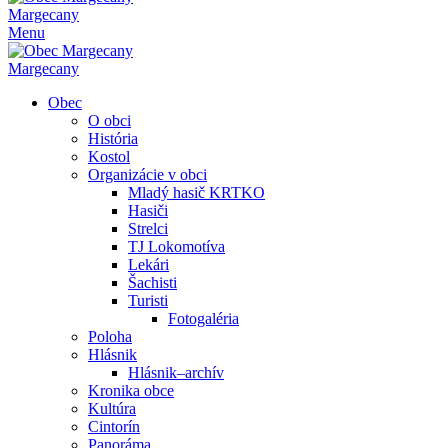
Margecany
Menu
Margecany
Obec
O obci
História
Kostol
Organizácie v obci
Mladý hasič KRTKO
Hasiči
Strelci
TJ Lokomotíva
Lekári
Šachisti
Turisti
Fotogaléria
Poloha
Hlásnik
Hlásnik–archív
Kronika obce
Kultúra
Cintorín
Panoráma