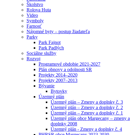
Školstvo
Rolova Huta
Video
Symboly
Farnosť
Nájomné byty – postup žiadateľa
Parky
Park Fajnot
Park Padlých
Sociálne služby
Rozvoj
Programové obdobie 2021-2027
Plán obnovy a odolnosti SR
Projekty 2014–2020
Projekty 2007–2013
Bývanie
Bytovky
Územný plán
Územný plán – Zmeny a doplnky č. 3
Územný plán – Zmeny a doplnky č. 2
Územný plán – Zmeny a doplnky č. 1
Územný plán obce Margecany – zmeny a
doplnky 2008
Územný plán - Zmeny a doplnky č. 4
PHRSR obce Margecany 2023-2030