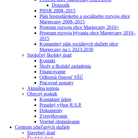
Dotazník
PHSR 2008–2015
Plán hospodárskeho a sociálneho rozvoja obce
Margecany 2008–2015
Program rozvoja obce Margecany 2016+
Program rozvoja bývania obce Margecany 2010–
2015
Komunitný plán sociálnych služieb obce
Margecany na r. 2023-2030
Spoločný školský úrad
Kontakt
Školy a školské zariadenia
Financovanie
Odborná činnosť SŠÚ
Pracovné ponuky
Aktuálna teplota
Obecný podnik
Kontaktné údaje
Poradný výbor R.S.P.
Dokumenty
Zverejňovanie
Verejné obstarávanie
Centrum zdieľaných služieb
Stavebný úrad