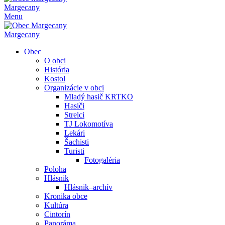
Margecany
Menu
Margecany
Obec
O obci
História
Kostol
Organizácie v obci
Mladý hasič KRTKO
Hasiči
Strelci
TJ Lokomotíva
Lekári
Šachisti
Turisti
Fotogaléria
Poloha
Hlásnik
Hlásnik–archív
Kronika obce
Kultúra
Cintorín
Panoráma