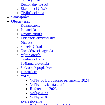
Školský úrad
Regionálny rozvoj
Ekonomický úsek
Civilná ochrana
Samospráva
Obecný úrad
Kompetencie
Podateľňa
Úradná tabuľa
Evidencia obyvateľstva
Matrika
Stavebný úrad
Osvedčovacia agenda
Výrub drevín
Civilná ochrana
Požiarna prevencia
Sadzobník poplatkov
Informácie
Voľby
Voľby do Európskeho parlamentu 2024
Voľby prezidenta 2024
Referendum 2023
Voľby 2023
Voľby 2026
Zverejňovanie