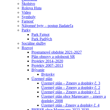
Školstvo
Rolova Huta
Video
Symboly
Farnosť
Nájomné byty – postup žiadateľa
Parky
Park Fajnot
Park Padlých
Sociálne služby
Rozvoj
Programové obdobie 2021-2027
Plán obnovy a odolnosti SR
Projekty 2014–2020
Projekty 2007–2013
Bývanie
Bytovky
Územný plán
Územný plán – Zmeny a doplnky č. 3
Územný plán – Zmeny a doplnky č. 2
Územný plán – Zmeny a doplnky č. 1
Územný plán obce Margecany – zmeny a
doplnky 2008
Územný plán - Zmeny a doplnky č. 4
PHRSR obce Margecany 2023-2030