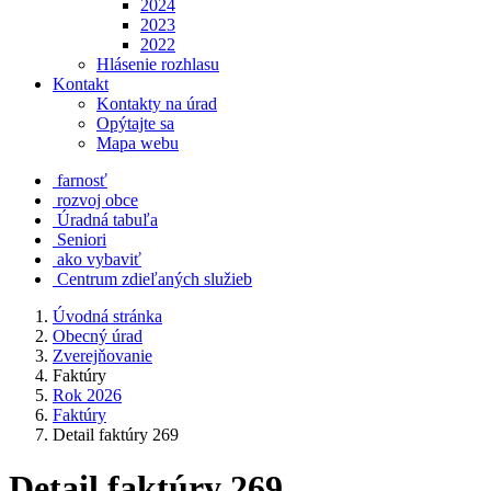
2024
2023
2022
Hlásenie rozhlasu
Kontakt
Kontakty na úrad
Opýtajte sa
Mapa webu
farnosť
rozvoj obce
Úradná tabuľa
Seniori
ako vybaviť
Centrum zdieľaných služieb
Úvodná stránka
Obecný úrad
Zverejňovanie
Faktúry
Rok 2026
Faktúry
Detail faktúry 269
Detail faktúry 269