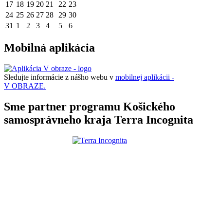
17
18
19
20
21
22
23
24
25
26
27
28
29
30
31
1
2
3
4
5
6
Mobilná aplikácia
Sledujte informácie z nášho webu v
mobilnej aplikácii -
V OBRAZE.
Sme partner programu Košického
samosprávneho kraja Terra Incognita