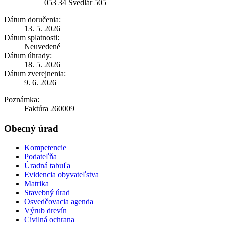
053 34 Švedlár 505
Dátum doručenia:
13. 5. 2026
Dátum splatnosti:
Neuvedené
Dátum úhrady:
18. 5. 2026
Dátum zverejnenia:
9. 6. 2026
Poznámka:
Faktúra 260009
Obecný úrad
Kompetencie
Podateľňa
Úradná tabuľa
Evidencia obyvateľstva
Matrika
Stavebný úrad
Osvedčovacia agenda
Výrub drevín
Civilná ochrana