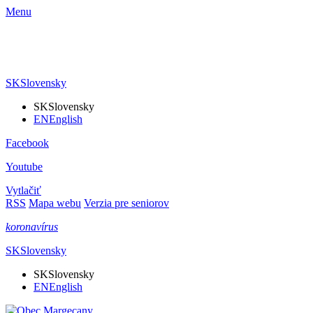
Menu
SK
Slovensky
SK
Slovensky
EN
English
Facebook
Youtube
Vytlačiť
RSS
Mapa webu
Verzia pre seniorov
koronavírus
SK
Slovensky
SK
Slovensky
EN
English