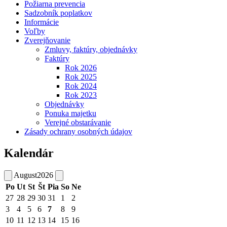
Požiarna prevencia
Sadzobník poplatkov
Informácie
Voľby
Zverejňovanie
Zmluvy, faktúry, objednávky
Faktúry
Rok 2026
Rok 2025
Rok 2024
Rok 2023
Objednávky
Ponuka majetku
Verejné obstarávanie
Zásady ochrany osobných údajov
Kalendár
August
2026
Po
Ut
St
Št
Pia
So
Ne
27
28
29
30
31
1
2
3
4
5
6
7
8
9
10
11
12
13
14
15
16