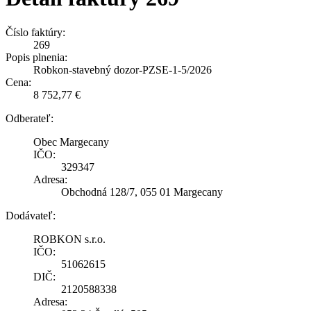
Číslo faktúry:
269
Popis plnenia:
Robkon-stavebný dozor-PZSE-1-5/2026
Cena:
8 752,77 €
Odberateľ:
Obec Margecany
IČO:
329347
Adresa:
Obchodná 128/7, 055 01 Margecany
Dodávateľ:
ROBKON s.r.o.
IČO:
51062615
DIČ:
2120588338
Adresa: