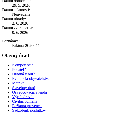
Dátum doručenia:
29. 5. 2026
Dátum splatnosti:
Neuvedené
Dátum úhrady:
2. 6. 2026
Dátum zverejnenia:
9. 6. 2026
Poznámka:
Faktúra 2026044
Obecný úrad
Kompetencie
Podateľňa
Úradná tabuľa
Evidencia obyvateľstva
Matrika
Stavebný úrad
Osvedčovacia agenda
Výrub drevín
Civilná ochrana
Požiarna prevencia
Sadzobník poplatkov