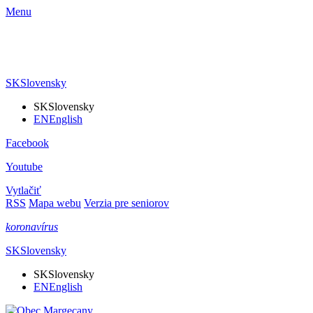
Menu
SK
Slovensky
SK
Slovensky
EN
English
Facebook
Youtube
Vytlačiť
RSS
Mapa webu
Verzia pre seniorov
koronavírus
SK
Slovensky
SK
Slovensky
EN
English