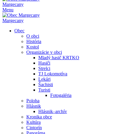
Margecany
Menu
Margecany
Obec
O obci
História
Kostol
Organizácie v obci
Mladý hasič KRTKO
Hasiči
Strelci
TJ Lokomotíva
Lekári
Šachisti
Turisti
Fotogaléria
Poloha
Hlásnik
Hlásnik–archív
Kronika obce
Kultúra
Cintorín
Panoráma