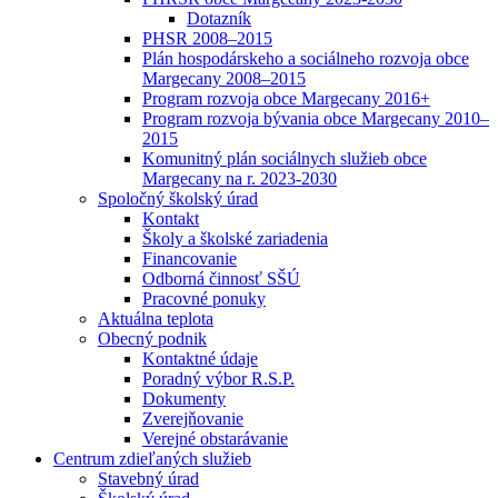
Dotazník
PHSR 2008–2015
Plán hospodárskeho a sociálneho rozvoja obce
Margecany 2008–2015
Program rozvoja obce Margecany 2016+
Program rozvoja bývania obce Margecany 2010–
2015
Komunitný plán sociálnych služieb obce
Margecany na r. 2023-2030
Spoločný školský úrad
Kontakt
Školy a školské zariadenia
Financovanie
Odborná činnosť SŠÚ
Pracovné ponuky
Aktuálna teplota
Obecný podnik
Kontaktné údaje
Poradný výbor R.S.P.
Dokumenty
Zverejňovanie
Verejné obstarávanie
Centrum zdieľaných služieb
Stavebný úrad