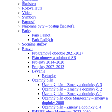
Školstvo
Rolova Huta
Video
Symboly
Farnosť
Nájomné byty – postup žiadateľa
Parky
Park Fajnot
Park Padlých
Sociálne služby
Rozvoj
Programové obdobie 2021-2027
Plán obnovy a odolnosti SR
Projekty 2014–2020
Projekty 2007–2013
Bývanie
Bytovky
Územný plán
Územný plán – Zmeny a doplnky č. 3
Územný plán – Zmeny a doplnky č. 2
Územný plán – Zmeny a doplnky č. 1
Územný plán obce Margecany – zmeny a
doplnky 2008
Územný plán - Zmeny a doplnky č. 4
PHRSR obce Margecany 2023-2030