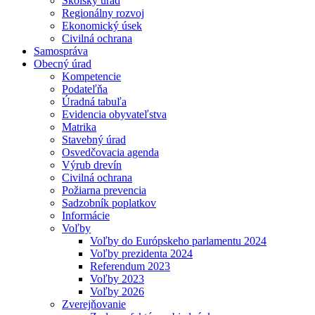
Školský úrad
Regionálny rozvoj
Ekonomický úsek
Civilná ochrana
Samospráva
Obecný úrad
Kompetencie
Podateľňa
Úradná tabuľa
Evidencia obyvateľstva
Matrika
Stavebný úrad
Osvedčovacia agenda
Výrub drevín
Civilná ochrana
Požiarna prevencia
Sadzobník poplatkov
Informácie
Voľby
Voľby do Európskeho parlamentu 2024
Voľby prezidenta 2024
Referendum 2023
Voľby 2023
Voľby 2026
Zverejňovanie