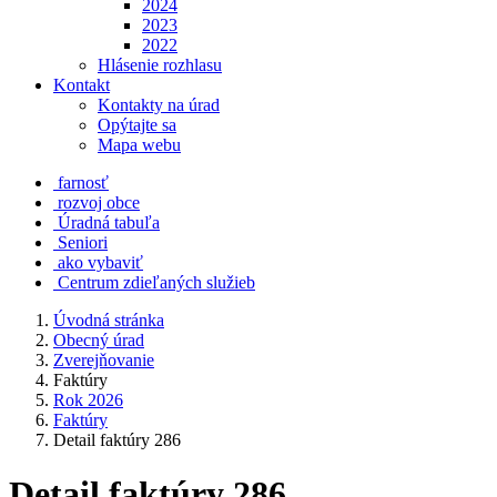
2024
2023
2022
Hlásenie rozhlasu
Kontakt
Kontakty na úrad
Opýtajte sa
Mapa webu
farnosť
rozvoj obce
Úradná tabuľa
Seniori
ako vybaviť
Centrum zdieľaných služieb
Úvodná stránka
Obecný úrad
Zverejňovanie
Faktúry
Rok 2026
Faktúry
Detail faktúry 286
Detail faktúry 286