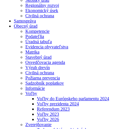
Školský úrad
Regionálny rozvoj
Ekonomický úsek
Civilná ochrana
Samospráva
Obecný úrad
Kompetencie
Podateľňa
Úradná tabuľa
Evidencia obyvateľstva
Matrika
Stavebný úrad
Osvedčovacia agenda
Výrub drevín
Civilná ochrana
Požiarna prevencia
Sadzobník poplatkov
Informácie
Voľby
Voľby do Európskeho parlamentu 2024
Voľby prezidenta 2024
Referendum 2023
Voľby 2023
Voľby 2026
Zverejňovanie