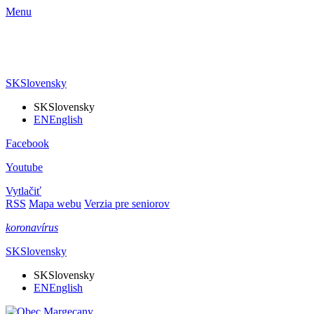
Menu
SK
Slovensky
SK
Slovensky
EN
English
Facebook
Youtube
Vytlačiť
RSS
Mapa webu
Verzia pre seniorov
koronavírus
SK
Slovensky
SK
Slovensky
EN
English