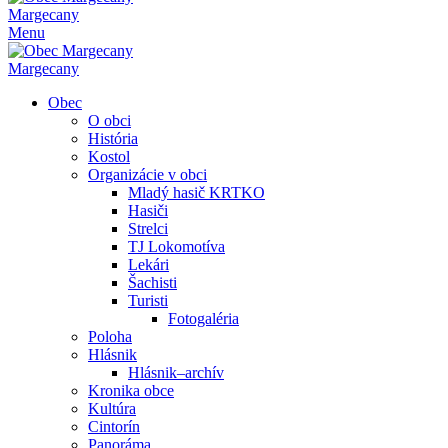
Margecany
Menu
Margecany
Obec
O obci
História
Kostol
Organizácie v obci
Mladý hasič KRTKO
Hasiči
Strelci
TJ Lokomotíva
Lekári
Šachisti
Turisti
Fotogaléria
Poloha
Hlásnik
Hlásnik–archív
Kronika obce
Kultúra
Cintorín
Panoráma