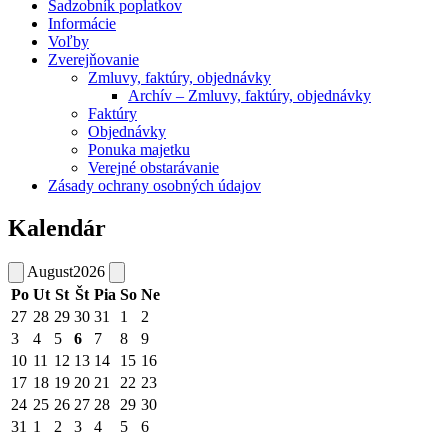
Sadzobník poplatkov
Informácie
Voľby
Zverejňovanie
Zmluvy, faktúry, objednávky
Archív – Zmluvy, faktúry, objednávky
Faktúry
Objednávky
Ponuka majetku
Verejné obstarávanie
Zásady ochrany osobných údajov
Kalendár
August
2026
Po
Ut
St
Št
Pia
So
Ne
27
28
29
30
31
1
2
3
4
5
6
7
8
9
10
11
12
13
14
15
16
17
18
19
20
21
22
23
24
25
26
27
28
29
30
31
1
2
3
4
5
6