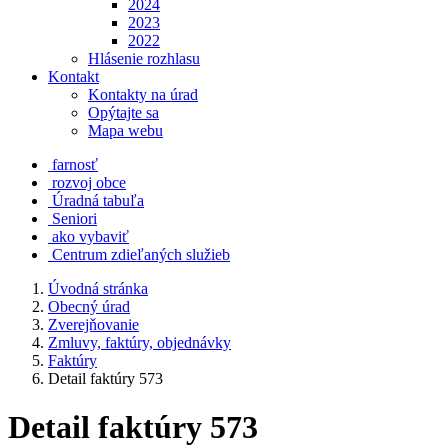
2024
2023
2022
Hlásenie rozhlasu
Kontakt
Kontakty na úrad
Opýtajte sa
Mapa webu
farnosť
rozvoj obce
Úradná tabuľa
Seniori
ako vybaviť
Centrum zdieľaných služieb
Úvodná stránka
Obecný úrad
Zverejňovanie
Zmluvy, faktúry, objednávky
Faktúry
Detail faktúry 573
Detail faktúry 573