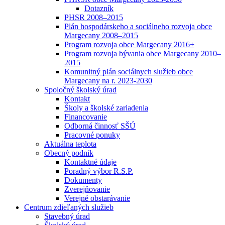
Dotazník
PHSR 2008–2015
Plán hospodárskeho a sociálneho rozvoja obce
Margecany 2008–2015
Program rozvoja obce Margecany 2016+
Program rozvoja bývania obce Margecany 2010–
2015
Komunitný plán sociálnych služieb obce
Margecany na r. 2023-2030
Spoločný školský úrad
Kontakt
Školy a školské zariadenia
Financovanie
Odborná činnosť SŠÚ
Pracovné ponuky
Aktuálna teplota
Obecný podnik
Kontaktné údaje
Poradný výbor R.S.P.
Dokumenty
Zverejňovanie
Verejné obstarávanie
Centrum zdieľaných služieb
Stavebný úrad