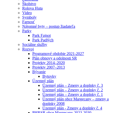
Školstvo
Rolova Huta
Video
Symboly
Farnosť
Nájomné byty – postup žiadateľa
Parky
Park Fajnot
Park Padlých
Sociálne služby
Rozvoj
Programové obdobie 2021-2027
Plán obnovy a odolnosti SR
Projekty 2014–2020
Projekty 2007–2013
Bývanie
Bytovky
Územný plán
Územný plán – Zmeny a doplnky č. 3
Územný plán – Zmeny a doplnky č. 2
Územný plán – Zmeny a doplnky č. 1
Územný plán obce Margecany – zmeny a
doplnky 2008
Územný plán - Zmeny a doplnky č. 4
PHRSR obce Margecany 2023-2030