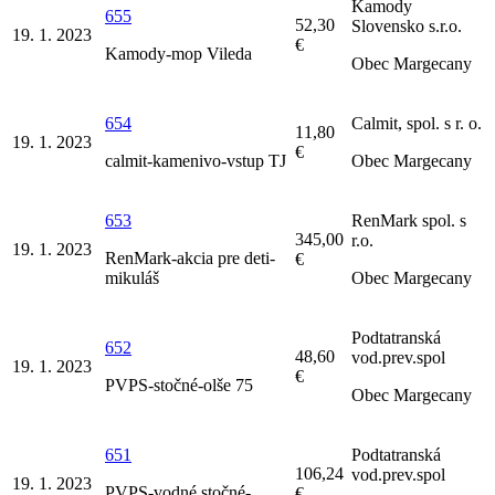
Kamody
655
52,30
Slovensko s.r.o.
19. 1. 2023
€
Kamody-mop Vileda
Obec Margecany
654
Calmit, spol. s r. o.
11,80
19. 1. 2023
€
calmit-kamenivo-vstup TJ
Obec Margecany
653
RenMark spol. s
345,00
r.o.
19. 1. 2023
RenMark-akcia pre deti-
€
mikuláš
Obec Margecany
Podtatranská
652
48,60
vod.prev.spol
19. 1. 2023
€
PVPS-stočné-olše 75
Obec Margecany
651
Podtatranská
106,24
vod.prev.spol
19. 1. 2023
PVPS-vodné,stočné-
€