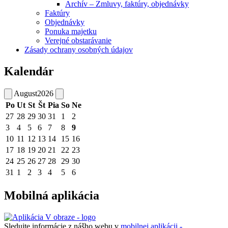
Archív – Zmluvy, faktúry, objednávky
Faktúry
Objednávky
Ponuka majetku
Verejné obstarávanie
Zásady ochrany osobných údajov
Kalendár
August
2026
Po
Ut
St
Št
Pia
So
Ne
27
28
29
30
31
1
2
3
4
5
6
7
8
9
10
11
12
13
14
15
16
17
18
19
20
21
22
23
24
25
26
27
28
29
30
31
1
2
3
4
5
6
Mobilná aplikácia
Sledujte informácie z nášho webu v
mobilnej aplikácii -