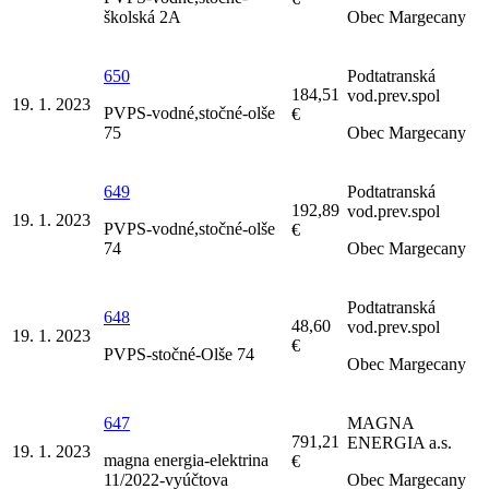
školská 2A
Obec Margecany
650
Podtatranská
184,51
vod.prev.spol
19. 1. 2023
PVPS-vodné,stočné-olše
€
75
Obec Margecany
649
Podtatranská
192,89
vod.prev.spol
19. 1. 2023
PVPS-vodné,stočné-olše
€
74
Obec Margecany
Podtatranská
648
48,60
vod.prev.spol
19. 1. 2023
€
PVPS-stočné-Olše 74
Obec Margecany
647
MAGNA
791,21
ENERGIA a.s.
19. 1. 2023
magna energia-elektrina
€
11/2022-vyúčtova
Obec Margecany