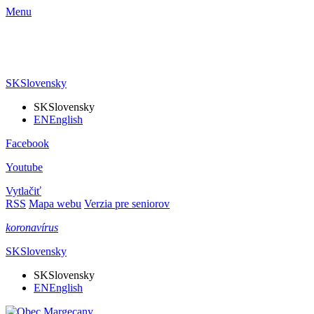
Menu
SK
Slovensky
SK
Slovensky
EN
English
Facebook
Youtube
Vytlačiť
RSS
Mapa webu
Verzia pre seniorov
koronavírus
SK
Slovensky
SK
Slovensky
EN
English