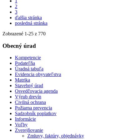
1
2
3
ďalšia stránka
posledná stránka
Zobrazené
1
-
25
z 770
Obecný úrad
Kompetencie
Podateľňa
Úradná tabuľa
Evidencia obyvateľstva
Matrika
Stavebný úrad
Osvedčovacia agenda
Výrub drevín
Civilná ochrana
Požiarna prevencia
Sadzobník poplatkov
Informácie
Voľby
Zverejňovanie
Zmluvy, faktúry, objednávky