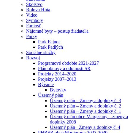
Školstvo
Rolova Huta
Video
Symboly
Farnosť
Nájomné byty – postup žiadateľa
Parky
Park Fajnot
Park Padlých
Sociálne služby
Rozvoj
Programové obdobie 2021-2027
Plán obnovy a odolnosti SR
Projekty 2014–2020
Projekty 2007–2013
Bývanie
Bytovky
Územný plán
Územný plán – Zmeny a doplnky č. 3
Územný plán – Zmeny a doplnky č. 2
Územný plán – Zmeny a doplnky č. 1
Územný plán obce Margecany – zmeny a
doplnky 2008
Územný plán - Zmeny a doplnky č. 4
PHRSR obce Margecany 2023-2030