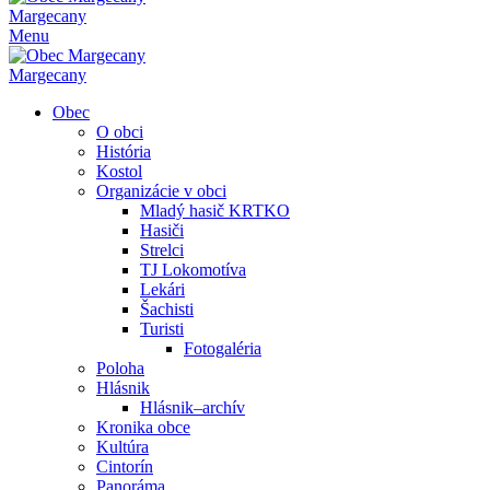
Margecany
Menu
Margecany
Obec
O obci
História
Kostol
Organizácie v obci
Mladý hasič KRTKO
Hasiči
Strelci
TJ Lokomotíva
Lekári
Šachisti
Turisti
Fotogaléria
Poloha
Hlásnik
Hlásnik–archív
Kronika obce
Kultúra
Cintorín
Panoráma