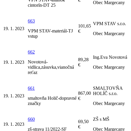
€
Obec Margecany
cintorín-DT 25
663
VPM STAV s.r.o.
101,65
19. 1. 2023
VPM STAV-materiál-TJ
€
Obec Margecany
vstup
662
Ing.Eva Novotová
89,28
Novotová-
19. 1. 2023
€
vidlica,zásuvka,vianočná
Obec Margecany
reťaz
661
SMALTOVŇA
867,00
HOLÍČ s.r.o.
19. 1. 2023
smaltovňa Holič-dopravné
€
značky
Obec Margecany
660
ZŠ s MŠ
69,50
19. 1. 2023
€
zš-strava 11/2022-SF
Obec Margecany