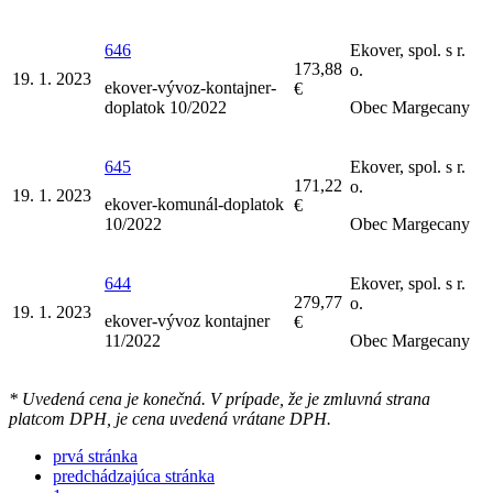
646
Ekover, spol. s r.
173,88
o.
19. 1. 2023
ekover-vývoz-kontajner-
€
doplatok 10/2022
Obec Margecany
645
Ekover, spol. s r.
171,22
o.
19. 1. 2023
ekover-komunál-doplatok
€
10/2022
Obec Margecany
644
Ekover, spol. s r.
279,77
o.
19. 1. 2023
ekover-vývoz kontajner
€
11/2022
Obec Margecany
* Uvedená cena je konečná. V prípade, že je zmluvná strana
platcom DPH, je cena uvedená vrátane DPH.
prvá stránka
predchádzajúca stránka