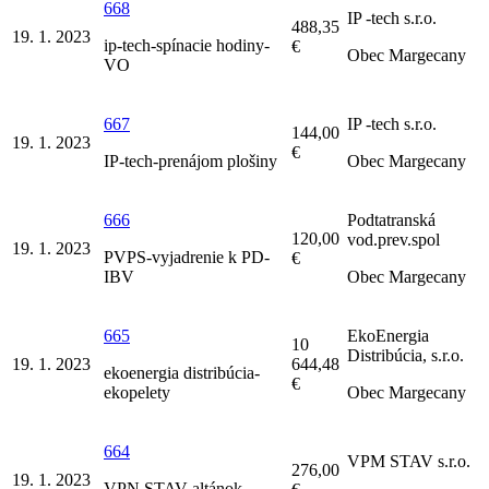
668
IP -tech s.r.o.
488,35
19. 1. 2023
ip-tech-spínacie hodiny-
€
Obec Margecany
VO
667
IP -tech s.r.o.
144,00
19. 1. 2023
€
IP-tech-prenájom plošiny
Obec Margecany
666
Podtatranská
120,00
vod.prev.spol
19. 1. 2023
PVPS-vyjadrenie k PD-
€
IBV
Obec Margecany
665
EkoEnergia
10
Distribúcia, s.r.o.
19. 1. 2023
644,48
ekoenergia distribúcia-
€
ekopelety
Obec Margecany
664
VPM STAV s.r.o.
276,00
19. 1. 2023
VPN STAV-altánok