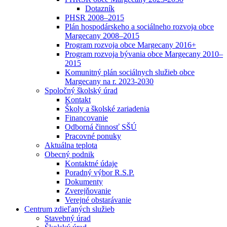
Dotazník
PHSR 2008–2015
Plán hospodárskeho a sociálneho rozvoja obce
Margecany 2008–2015
Program rozvoja obce Margecany 2016+
Program rozvoja bývania obce Margecany 2010–
2015
Komunitný plán sociálnych služieb obce
Margecany na r. 2023-2030
Spoločný školský úrad
Kontakt
Školy a školské zariadenia
Financovanie
Odborná činnosť SŠÚ
Pracovné ponuky
Aktuálna teplota
Obecný podnik
Kontaktné údaje
Poradný výbor R.S.P.
Dokumenty
Zverejňovanie
Verejné obstarávanie
Centrum zdieľaných služieb
Stavebný úrad