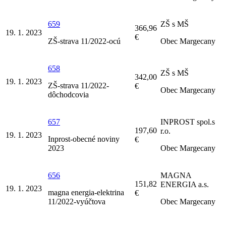
659
ZŠ s MŠ
366,96
19. 1. 2023
€
ZŠ-strava 11/2022-ocú
Obec Margecany
658
ZŠ s MŠ
342,00
19. 1. 2023
ZŠ-strava 11/2022-
€
Obec Margecany
dôchodcovia
657
INPROST spol.s
197,60
r.o.
19. 1. 2023
Inprost-obecné noviny
€
2023
Obec Margecany
656
MAGNA
151,82
ENERGIA a.s.
19. 1. 2023
magna energia-elektrina
€
11/2022-vyúčtova
Obec Margecany