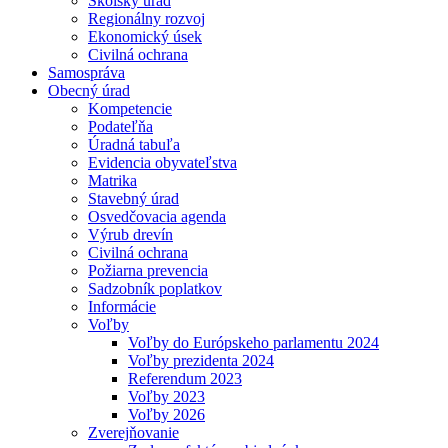
Školský úrad
Regionálny rozvoj
Ekonomický úsek
Civilná ochrana
Samospráva
Obecný úrad
Kompetencie
Podateľňa
Úradná tabuľa
Evidencia obyvateľstva
Matrika
Stavebný úrad
Osvedčovacia agenda
Výrub drevín
Civilná ochrana
Požiarna prevencia
Sadzobník poplatkov
Informácie
Voľby
Voľby do Európskeho parlamentu 2024
Voľby prezidenta 2024
Referendum 2023
Voľby 2023
Voľby 2026
Zverejňovanie