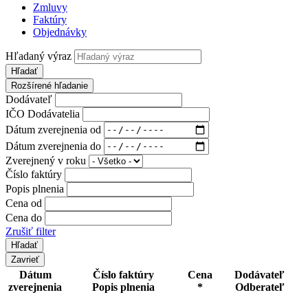
Zmluvy
Faktúry
Objednávky
Hľadaný výraz
Hľadať
Rozšírené hľadanie
Dodávateľ
IČO Dodávatelia
Dátum zverejnenia od
Dátum zverejnenia do
Zverejnený v roku
Číslo faktúry
Popis plnenia
Cena od
Cena do
Zrušiť filter
Zavrieť
Dátum
Číslo faktúry
Cena
Dodávateľ
zverejnenia
Popis plnenia
*
Odberateľ