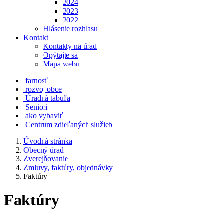
2024
2023
2022
Hlásenie rozhlasu
Kontakt
Kontakty na úrad
Opýtajte sa
Mapa webu
farnosť
rozvoj obce
Úradná tabuľa
Seniori
ako vybaviť
Centrum zdieľaných služieb
Úvodná stránka
Obecný úrad
Zverejňovanie
Zmluvy, faktúry, objednávky
Faktúry
Faktúry