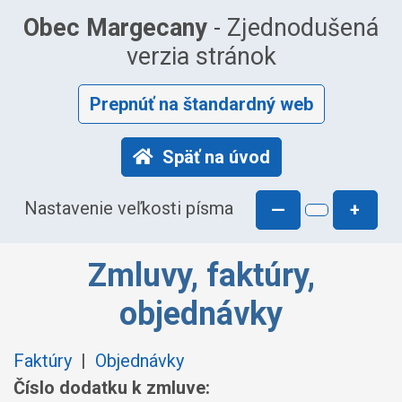
Obec Margecany
- Zjednodušená
verzia stránok
Prepnúť na štandardný web
Späť na úvod
Nastavenie veľkosti písma
—
+
Zmluvy, faktúry,
objednávky
Faktúry
|
Objednávky
Číslo dodatku k zmluve: