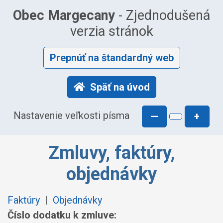
Obec Margecany
- Zjednodušená
verzia stránok
Prepnúť na štandardný web
Späť na úvod
Nastavenie veľkosti písma
—
+
Zmluvy, faktúry,
objednávky
Faktúry
|
Objednávky
Číslo dodatku k zmluve: