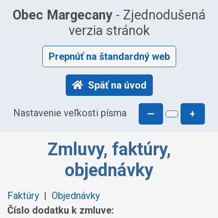
Obec Margecany
- Zjednodušená
verzia stránok
Prepnúť na štandardný web
Späť na úvod
Nastavenie veľkosti písma
—
+
Zmluvy, faktúry,
objednávky
Faktúry
|
Objednávky
Číslo dodatku k zmluve: