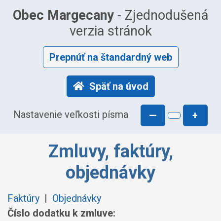
Obec Margecany
- Zjednodušená
verzia stránok
Prepnúť na štandardný web
Späť na úvod
Nastavenie veľkosti písma
—
+
Zmluvy, faktúry,
objednávky
Faktúry
|
Objednávky
Číslo dodatku k zmluve: