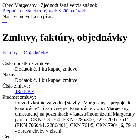
Obec Margecany
- Zjednodušená verzia stránok
Prepnúť na štandardný web
Späť na úvod
Nastavenie veľkosti písma
—
+
Zmluvy, faktúry, objednávky
Faktúry
|
Objednávky
Číslo dodatku k zmluve:
Dodatok č. 1 ku kúpnej zmluve
Názov:
Dodatok č. 1 ku kúpnej zmluve
Číslo zmluvy:
18/26/KZ
Predmet zmluvy:
Prevod vlastníctva vodnej stavby „Margecany – prepojenie
kanalizácie“ - časti verejnej kanalizácie v obci Margecany,
umiestnenej na pozemkoch v katastrálnom území Margecany
parc. č. CKN 759, 760 (EKN 2286/800, 2297/200), 761/1
(EKN 70604/1, 2286/401), CKN 761/5, CKN 790/1,6, 791/1
- oprava chyby v písaní
Cena: