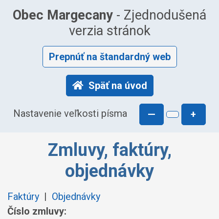
Obec Margecany
- Zjednodušená
verzia stránok
Prepnúť na štandardný web
Späť na úvod
Nastavenie veľkosti písma
—
+
Zmluvy, faktúry,
objednávky
Faktúry
|
Objednávky
Číslo zmluvy: