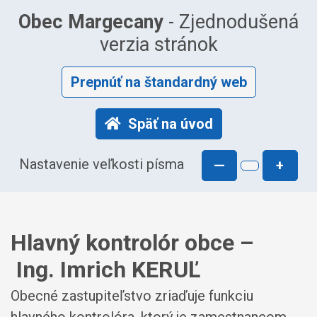
Obec Margecany
- Zjednodušená
verzia stránok
Prepnúť na štandardný web
Späť na úvod
Nastavenie veľkosti písma
—
+
Hlavný kontrolór obce –
Ing. Imrich KERUĽ
Obecné zastupiteľstvo zriaďuje funkciu
hlavného kontrolóra, ktorý je zamestnancom