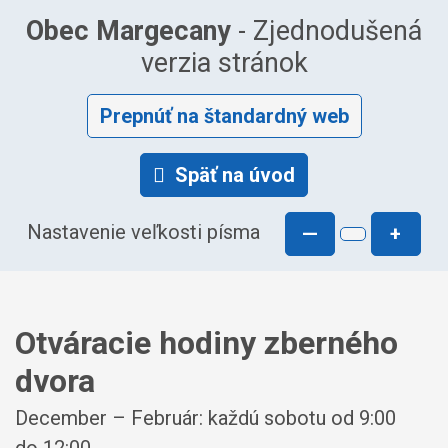
Obec Margecany
- Zjednodušená
verzia stránok
Prepnúť na štandardný web
Späť na úvod
Nastavenie veľkosti písma
—
+
Otváracie hodiny zberného
dvora
December – Február: každú sobotu od 9:00
do 12:00