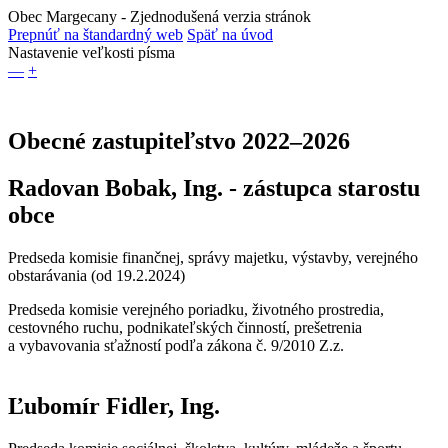
Obec Margecany
- Zjednodušená verzia stránok
Prepnúť na štandardný web
Späť na úvod
Nastavenie veľkosti písma
—
+
Obecné zastupiteľstvo 2022–2026
Radovan Bobak, Ing. - zástupca starostu
obce
Predseda komisie finančnej, správy majetku, výstavby, verejného
obstarávania (od 19.2.2024)
Predseda komisie verejného poriadku, životného prostredia,
cestovného ruchu, podnikateľských činností, prešetrenia
a vybavovania sťažností podľa zákona č. 9/2010 Z.z.
Ľubomír Fidler, Ing.