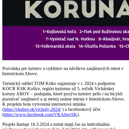
Pozvánka pre turistov a cyklistov na návštevu zaujímavých miest v
historickom Above.
Turistický oddiel TOM Krtko organizuje v r. 2024 s podporou
KOCR KSK Košice, región turizmus už 5. ročník Vrchárskej
koruny ABOV – podujatia, ktoré pozýva turistov pešo i na bicykli
poznávať zaujímavé a aj menej známe miesta v historickom Above.
K projektu bola vytvorená internetová stránka
(
https://vkabov.sk/vrcholy-2024/
) a facebookový účet
(
https://www.facebook.com/VKAbovSK
).
Projekt štartuje 16.3.2024 a turisti majú čas na individuálnu