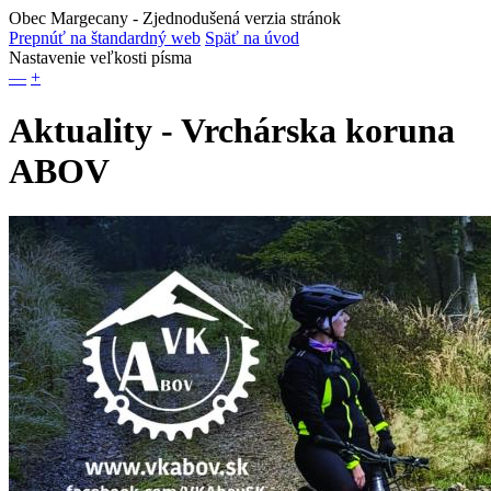
Obec Margecany
- Zjednodušená verzia stránok
Prepnúť na štandardný web
Späť na úvod
Nastavenie veľkosti písma
—
+
Aktuality - Vrchárska koruna
ABOV