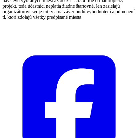
návštevu vybraných miest až do 3.11.2024. Ide o filantropický
projekt, teda účastníci neplatia žiadne štartovné, len zasielajú
organizátorovi svoje fotky a na záver budú vyhodnotení a odmenení
tí, ktorí zdolajú všetky predpísané miesta.