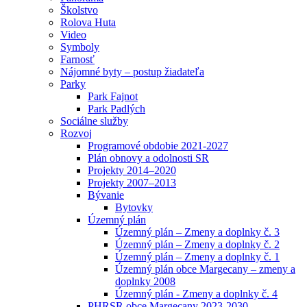
Školstvo
Rolova Huta
Video
Symboly
Farnosť
Nájomné byty – postup žiadateľa
Parky
Park Fajnot
Park Padlých
Sociálne služby
Rozvoj
Programové obdobie 2021-2027
Plán obnovy a odolnosti SR
Projekty 2014–2020
Projekty 2007–2013
Bývanie
Bytovky
Územný plán
Územný plán – Zmeny a doplnky č. 3
Územný plán – Zmeny a doplnky č. 2
Územný plán – Zmeny a doplnky č. 1
Územný plán obce Margecany – zmeny a
doplnky 2008
Územný plán - Zmeny a doplnky č. 4
PHRSR obce Margecany 2023-2030