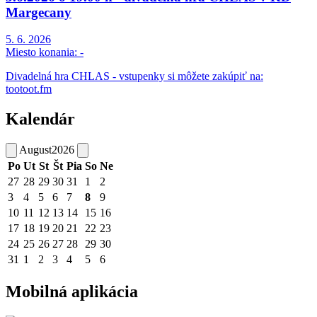
Margecany
5. 6. 2026
Miesto konania:
-
Divadelná hra CHLAS - vstupenky si môžete zakúpiť na:
tootoot.fm
Kalendár
August
2026
Po
Ut
St
Št
Pia
So
Ne
27
28
29
30
31
1
2
3
4
5
6
7
8
9
10
11
12
13
14
15
16
17
18
19
20
21
22
23
24
25
26
27
28
29
30
31
1
2
3
4
5
6
Mobilná aplikácia