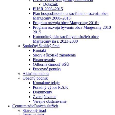
Dotazník
PHSR 2008–2015
Plán hospodárskeho a sociálneho rozvoja obce
Margecany 2008–2015
Program rozvoja obce Margecany 2016+
Program rozvoja bývania obce Margecany 2010–
2015
Komunitný plán sociálnych služieb obce
Margecany na r. 2023-2030
Spoločný školský úrad
Kontakt
Školy a školské zariadenia
Financovanie
Odborná činnosť SŠÚ
Pracovné ponuky
Aktuálna teplota
Obecný podnik
Kontaktné údaje
Poradný výbor R.S.P.
Dokumenty
Zverejňovanie
Verejné obstarávanie
Centrum zdieľaných služieb
Stavebný úrad