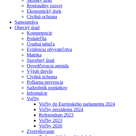
Školský úrad
Regionálny rozvoj
Ekonomický úsek
Civilná ochrana
Samospráva
Obecný úrad
Kompetencie
Podateľňa
Úradná tabuľa
Evidencia obyvateľstva
Matrika
Stavebný úrad
Osvedčovacia agenda
Výrub drevín
Civilná ochrana
Požiarna prevencia
Sadzobník poplatkov
Informácie
Voľby
Voľby do Európskeho parlamentu 2024
Voľby prezidenta 2024
Referendum 2023
Voľby 2023
Voľby 2026
Zverejňovanie