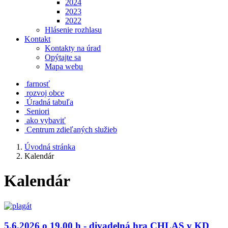
2024
2023
2022
Hlásenie rozhlasu
Kontakt
Kontakty na úrad
Opýtajte sa
Mapa webu
farnosť
rozvoj obce
Úradná tabuľa
Seniori
ako vybaviť
Centrum zdieľaných služieb
Úvodná stránka
Kalendár
Kalendár
5.6.2026 o 19.00 h - divadelná hra CHLAS v KD