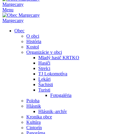
Margecany
Menu
Margecany
Obec
O obci
História
Kostol
Organizácie v obci
Mladý hasič KRTKO
Hasiči
Strelci
TJ Lokomotíva
Lekári
Šachisti
Turisti
Fotogaléria
Poloha
Hlásnik
Hlásnik–archív
Kronika obce
Kultúra
Cintorín
Panoráma