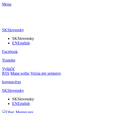
Menu
SK
Slovensky
SK
Slovensky
EN
English
Facebook
Youtube
Vytlačiť
RSS
Mapa webu
Verzia pre seniorov
koronavírus
SK
Slovensky
SK
Slovensky
EN
English