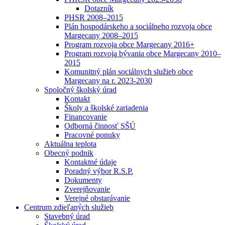
Dotazník
PHSR 2008–2015
Plán hospodárskeho a sociálneho rozvoja obce
Margecany 2008–2015
Program rozvoja obce Margecany 2016+
Program rozvoja bývania obce Margecany 2010–
2015
Komunitný plán sociálnych služieb obce
Margecany na r. 2023-2030
Spoločný školský úrad
Kontakt
Školy a školské zariadenia
Financovanie
Odborná činnosť SŠÚ
Pracovné ponuky
Aktuálna teplota
Obecný podnik
Kontaktné údaje
Poradný výbor R.S.P.
Dokumenty
Zverejňovanie
Verejné obstarávanie
Centrum zdieľaných služieb
Stavebný úrad