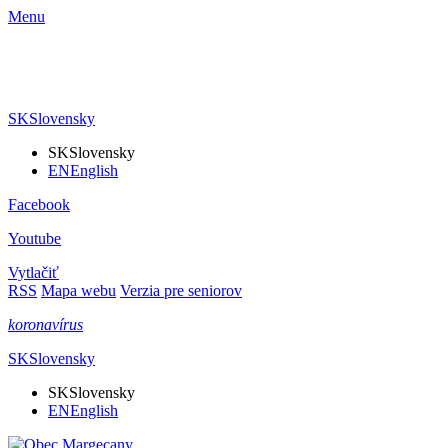
Menu
SK
Slovensky
SK
Slovensky
EN
English
Facebook
Youtube
Vytlačiť
RSS
Mapa webu
Verzia pre seniorov
koronavírus
SK
Slovensky
SK
Slovensky
EN
English