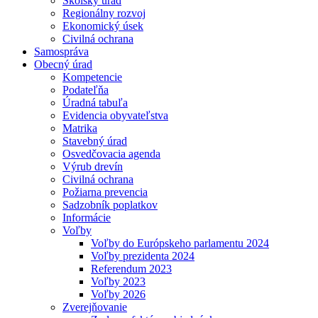
Školský úrad
Regionálny rozvoj
Ekonomický úsek
Civilná ochrana
Samospráva
Obecný úrad
Kompetencie
Podateľňa
Úradná tabuľa
Evidencia obyvateľstva
Matrika
Stavebný úrad
Osvedčovacia agenda
Výrub drevín
Civilná ochrana
Požiarna prevencia
Sadzobník poplatkov
Informácie
Voľby
Voľby do Európskeho parlamentu 2024
Voľby prezidenta 2024
Referendum 2023
Voľby 2023
Voľby 2026
Zverejňovanie