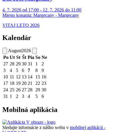
4. 7. 2026 od 17:00 - 12. 7. 2026 do 11:00
Miesto konania:
Margecany - Margecany
VITAJ LETO 2026
Kalendár
August
2026
Po
Ut
St
Št
Pia
So
Ne
27
28
29
30
31
1
2
3
4
5
6
7
8
9
10
11
12
13
14
15
16
17
18
19
20
21
22
23
24
25
26
27
28
29
30
31
1
2
3
4
5
6
Mobilná aplikácia
Sledujte informácie z nášho webu v
mobilnej aplikácii -