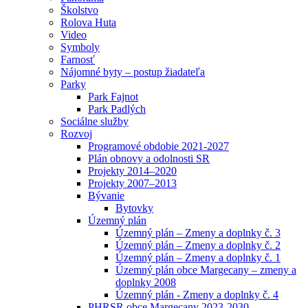
Školstvo
Rolova Huta
Video
Symboly
Farnosť
Nájomné byty – postup žiadateľa
Parky
Park Fajnot
Park Padlých
Sociálne služby
Rozvoj
Programové obdobie 2021-2027
Plán obnovy a odolnosti SR
Projekty 2014–2020
Projekty 2007–2013
Bývanie
Bytovky
Územný plán
Územný plán – Zmeny a doplnky č. 3
Územný plán – Zmeny a doplnky č. 2
Územný plán – Zmeny a doplnky č. 1
Územný plán obce Margecany – zmeny a
doplnky 2008
Územný plán - Zmeny a doplnky č. 4
PHRSR obce Margecany 2023-2030