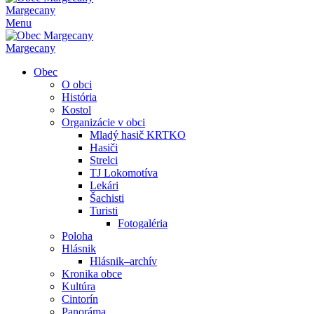
Margecany
Menu
Margecany
Obec
O obci
História
Kostol
Organizácie v obci
Mladý hasič KRTKO
Hasiči
Strelci
TJ Lokomotíva
Lekári
Šachisti
Turisti
Fotogaléria
Poloha
Hlásnik
Hlásnik–archív
Kronika obce
Kultúra
Cintorín
Panoráma