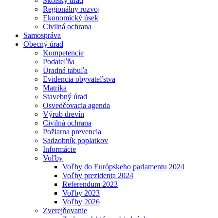
Školský úrad
Regionálny rozvoj
Ekonomický úsek
Civilná ochrana
Samospráva
Obecný úrad
Kompetencie
Podateľňa
Úradná tabuľa
Evidencia obyvateľstva
Matrika
Stavebný úrad
Osvedčovacia agenda
Výrub drevín
Civilná ochrana
Požiarna prevencia
Sadzobník poplatkov
Informácie
Voľby
Voľby do Európskeho parlamentu 2024
Voľby prezidenta 2024
Referendum 2023
Voľby 2023
Voľby 2026
Zverejňovanie