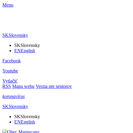
Menu
SK
Slovensky
SK
Slovensky
EN
English
Facebook
Youtube
Vytlačiť
RSS
Mapa webu
Verzia pre seniorov
koronavírus
SK
Slovensky
SK
Slovensky
EN
English