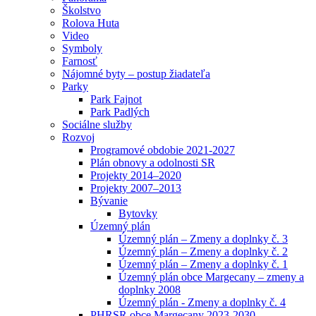
Školstvo
Rolova Huta
Video
Symboly
Farnosť
Nájomné byty – postup žiadateľa
Parky
Park Fajnot
Park Padlých
Sociálne služby
Rozvoj
Programové obdobie 2021-2027
Plán obnovy a odolnosti SR
Projekty 2014–2020
Projekty 2007–2013
Bývanie
Bytovky
Územný plán
Územný plán – Zmeny a doplnky č. 3
Územný plán – Zmeny a doplnky č. 2
Územný plán – Zmeny a doplnky č. 1
Územný plán obce Margecany – zmeny a
doplnky 2008
Územný plán - Zmeny a doplnky č. 4
PHRSR obce Margecany 2023-2030