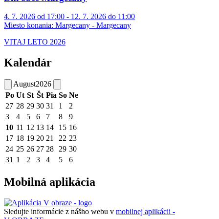
4. 7. 2026 od 17:00 - 12. 7. 2026 do 11:00
Miesto konania:
Margecany - Margecany
VITAJ LETO 2026
Kalendár
August
2026
Po
Ut
St
Št
Pia
So
Ne
27
28
29
30
31
1
2
3
4
5
6
7
8
9
10
11
12
13
14
15
16
17
18
19
20
21
22
23
24
25
26
27
28
29
30
31
1
2
3
4
5
6
Mobilná aplikácia
Sledujte informácie z nášho webu v
mobilnej aplikácii -