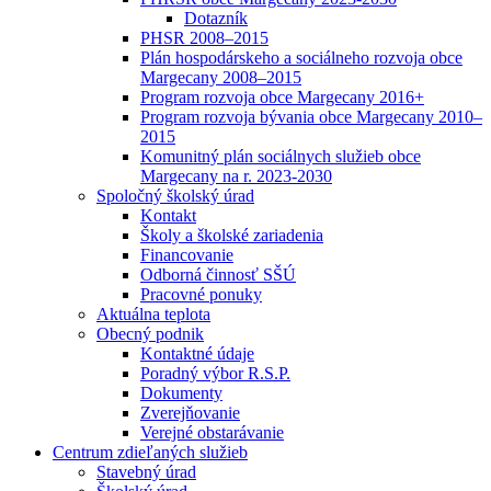
Dotazník
PHSR 2008–2015
Plán hospodárskeho a sociálneho rozvoja obce
Margecany 2008–2015
Program rozvoja obce Margecany 2016+
Program rozvoja bývania obce Margecany 2010–
2015
Komunitný plán sociálnych služieb obce
Margecany na r. 2023-2030
Spoločný školský úrad
Kontakt
Školy a školské zariadenia
Financovanie
Odborná činnosť SŠÚ
Pracovné ponuky
Aktuálna teplota
Obecný podnik
Kontaktné údaje
Poradný výbor R.S.P.
Dokumenty
Zverejňovanie
Verejné obstarávanie
Centrum zdieľaných služieb
Stavebný úrad