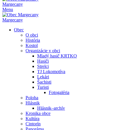
Margecany
Menu
Margecany
Obec
O obci
História
Kostol
Organizácie v obci
Mladý hasič KRTKO
Hasiči
Strelci
TJ Lokomotíva
Lekári
Šachisti
Turisti
Fotogaléria
Poloha
Hlásnik
Hlásnik–archív
Kronika obce
Kultúra
Cintorín
Panoráma