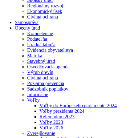
Školský úrad
Regionálny rozvoj
Ekonomický úsek
Civilná ochrana
Samospráva
Obecný úrad
Kompetencie
Podateľňa
Úradná tabuľa
Evidencia obyvateľstva
Matrika
Stavebný úrad
Osvedčovacia agenda
Výrub drevín
Civilná ochrana
Požiarna prevencia
Sadzobník poplatkov
Informácie
Voľby
Voľby do Európskeho parlamentu 2024
Voľby prezidenta 2024
Referendum 2023
Voľby 2023
Voľby 2026
Zverejňovanie