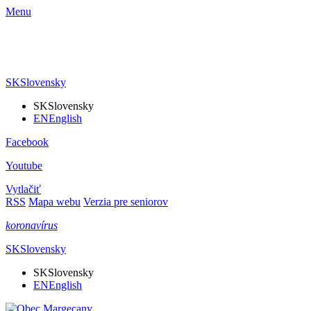
Menu
SK
Slovensky
SK
Slovensky
EN
English
Facebook
Youtube
Vytlačiť
RSS
Mapa webu
Verzia pre seniorov
koronavírus
SK
Slovensky
SK
Slovensky
EN
English