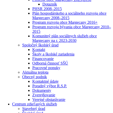
Dotazník
PHSR 2008–2015
Plán hospodárskeho a sociálneho rozvoja obce
Margecany 2008–2015
Program rozvoja obce Margecany 2016+
Program rozvoja bývania obce Margecany 2010–
2015
Komunitný plán sociálnych služieb obce
Margecany na r. 2023-2030
Spoločný školský úrad
Kontakt
Školy a školské zariadenia
Financovanie
Odborná činnosť SŠÚ
Pracovné ponuky
Aktuálna teplota
Obecný podnik
Kontaktné údaje
Poradný výbor R.S.P.
Dokumenty
Zverejňovanie
Verejné obstarávanie
Centrum zdieľaných služieb
Stavebný úrad