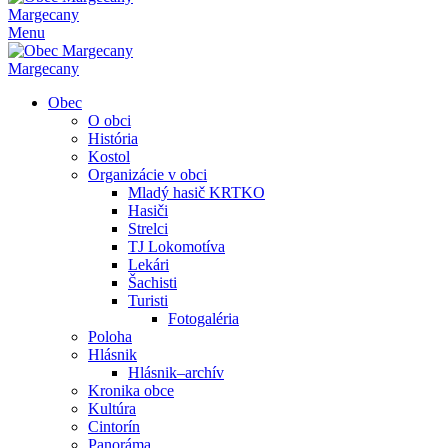
Margecany
Menu
Margecany
Obec
O obci
História
Kostol
Organizácie v obci
Mladý hasič KRTKO
Hasiči
Strelci
TJ Lokomotíva
Lekári
Šachisti
Turisti
Fotogaléria
Poloha
Hlásnik
Hlásnik–archív
Kronika obce
Kultúra
Cintorín
Panoráma