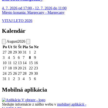
4. 7. 2026 od 17:00 - 12. 7. 2026 do 11:00
Miesto konania:
Margecany - Margecany
VITAJ LETO 2026
Kalendár
August
2026
Po
Ut
St
Št
Pia
So
Ne
27
28
29
30
31
1
2
3
4
5
6
7
8
9
10
11
12
13
14
15
16
17
18
19
20
21
22
23
24
25
26
27
28
29
30
31
1
2
3
4
5
6
Mobilná aplikácia
Sledujte informácie z nášho webu v
mobilnej aplikácii -