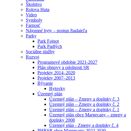
Školstvo
Rolova Huta
Video
Symboly
Farnosť
Nájomné byty – postup žiadateľa
Parky
Park Fajnot
Park Padlých
Sociálne služby
Rozvoj
Programové obdobie 2021-2027
Plán obnovy a odolnosti SR
Projekty 2014–2020
Projekty 2007–2013
Bývanie
Bytovky
Územný plán
Územný plán – Zmeny a doplnky č. 3
Územný plán – Zmeny a doplnky č. 2
Územný plán – Zmeny a doplnky č. 1
Územný plán obce Margecany – zmeny a
doplnky 2008
Územný plán - Zmeny a doplnky č. 4
PHRSR obce Margecany 2023-2030