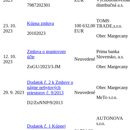
2023
EUR
7987202301
distribučná a.s.
TOMS
Kúpna zmluva
23. 10.
100 632,00
TRADE,s.r.o.
2023
EUR
20102023
Obec Margecany
Zmluva o grantovom
Prima banka
12. 10.
účte
Slovensko, a.s.
Neuvedené
2023
ZoGU/2023/3-JM
Obec Margecany
Dodatok č. 2 k Zmluve o
nájme nebytových
Obec Margecany
29. 9. 2023
Neuvedené
priestorov č. 9/2013
MeTo s.r.o.
D2/ZoNNP/9/2013
AUTONOVA
s.r.o.
Dodatok č. 1 Kúpnej