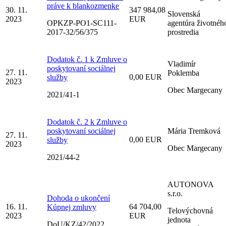
práve k blankozmenke
30. 11.
347 984,08
Slovenská
2023
EUR
OPKZP-PO1-SC111-
agentúra životnéh
2017-32/56/375
prostredia
Dodatok č. 1 k Zmluve o
Vladimír
poskytovaní sociálnej
27. 11.
Poklemba
0,00 EUR
služby
2023
Obec Margecany
2021/41-1
Dodatok č. 2 k Zmluve o
poskytovaní sociálnej
Mária Tremková
27. 11.
0,00 EUR
služby
2023
Obec Margecany
2021/44-2
AUTONOVA
s.r.o.
Dohoda o ukončení
16. 11.
64 704,00
Kúpnej zmluvy
Telovýchovná
2023
EUR
jednota
DoU/KZ/42/2022