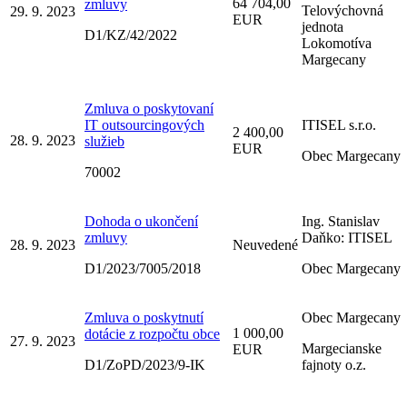
64 704,00
zmluvy
Telovýchovná
29. 9. 2023
EUR
jednota
D1/KZ/42/2022
Lokomotíva
Margecany
Zmluva o poskytovaní
IT outsourcingových
ITISEL s.r.o.
2 400,00
28. 9. 2023
služieb
EUR
Obec Margecany
70002
Dohoda o ukončení
Ing. Stanislav
zmluvy
Daňko: ITISEL
28. 9. 2023
Neuvedené
D1/2023/7005/2018
Obec Margecany
Zmluva o poskytnutí
Obec Margecany
1 000,00
dotácie z rozpočtu obce
27. 9. 2023
Margecianske
EUR
D1/ZoPD/2023/9-IK
fajnoty o.z.