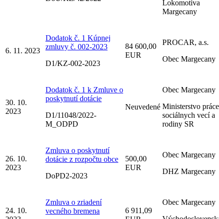
Lokomotíva
Margecany
Dodatok č. 1 Kúpnej
PROCAR, a.s.
84 600,00
zmluvy č. 002-2023
6. 11. 2023
EUR
Obec Margecany
D1/KZ-002-2023
Dodatok č. 1 k Zmluve o
Obec Margecany
poskytnutí dotácie
30. 10.
Ministerstvo práce
Neuvedené
2023
D1/11048/2022-
sociálnych vecí a
M_ODPD
rodiny SR
Zmluva o poskytnutí
Obec Margecany
26. 10.
500,00
dotácie z rozpočtu obce
2023
EUR
DHZ Margecany
DoPD2-2023
Zmluva o zriadení
Obec Margecany
24. 10.
6 911,09
vecného bremena
Východoslovensk