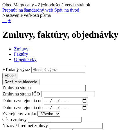
Obec Margecany
- Zjednodušená verzia stránok
Prepnúť na štandardný web
Späť na úvod
Nastavenie veľkosti písma
—
+
Zmluvy, faktúry, objednávky
Zmluvy
Faktúry
Objednávky
Hľadaný výraz
Hľadať
Rozšírené hľadanie
Zmluvná strana
Zmluvná strana IČO
Dátum zverejnenia od
Dátum zverejnenia do
Zverejnený v roku
Číslo zmluvy
Názov / Predmet zmluvy