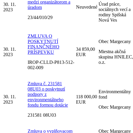
medzi organizátorom a
Úrad práce,
30. 11.
Neuvedené
úradom
sociálnych vecí a
2023
rodiny Spišská
23/44/010/29
Nová Ves
ZMLUVA O
POSKYTNUTÍ
Obec Margecany
FINANČNÉHO
30. 11.
34 859,00
Miestna akčná
PRÍSPEVKU
2023
EUR
skupina HNILEC
IROP-CLLD-P813-512-
o.z.
002-009
Zmluva č. 231581
08U03 o poskytnutí
Environmentálny
podpory z
30. 11.
118 000,00
fond
environmentálneho
2023
EUR
fondu formou dotácie
Obec Margecany
231581 08U03
Zmluva o vyplňovacom
Obec Margecany