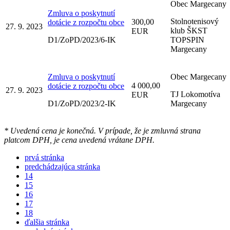
Obec Margecany
Zmluva o poskytnutí
Stolnotenisový
300,00
dotácie z rozpočtu obce
27. 9. 2023
klub ŠKST
EUR
D1/ZoPD/2023/6-IK
TOPSPIN
Margecany
Zmluva o poskytnutí
Obec Margecany
4 000,00
dotácie z rozpočtu obce
27. 9. 2023
TJ Lokomotíva
EUR
D1/ZoPD/2023/2-IK
Margecany
* Uvedená cena je konečná. V prípade, že je zmluvná strana
platcom DPH, je cena uvedená vrátane DPH.
prvá stránka
predchádzajúca stránka
14
15
16
17
18
ďalšia stránka