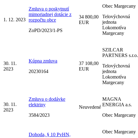
Obec Margecany
Zmluva o poskytnutí
mimoriadnej dotácie z
Telovýchovná
34 800,00
1. 12. 2023
rozpočtu obce
jednota
EUR
Lokomotíva
ZoPD/2023/1-PS
Margecany
SZILCAR
PARTNERS s.r.o.
Kúpna zmluva
30. 11.
37 108,00
Telovýchovná
2023
EUR
20230164
jednota
Lokomotíva
Margecany
Zmluva o dodávke
MAGNA
30. 11.
elektriny
ENERGIA a.s.
Neuvedené
2023
3584/2023
Obec Margecany
Obec Margecany
Dohoda, § 10 PvHN,