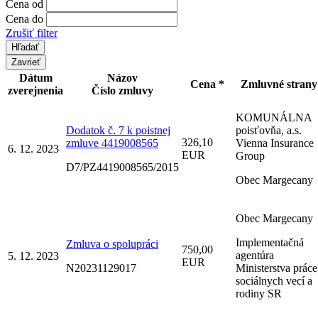
Cena od
Cena do
Zrušiť filter
Zavrieť
Dátum
Názov
Cena *
Zmluvné strany
zverejnenia
Číslo zmluvy
KOMUNÁLNA
Dodatok č. 7 k poistnej
poisťovňa, a.s.
326,10
zmluve 4419008565
Vienna Insurance
6. 12. 2023
EUR
Group
D7/PZ4419008565/2015
Obec Margecany
Obec Margecany
Implementačná
Zmluva o spolupráci
750,00
agentúra
5. 12. 2023
EUR
N20231129017
Ministerstva práce
sociálnych vecí a
rodiny SR