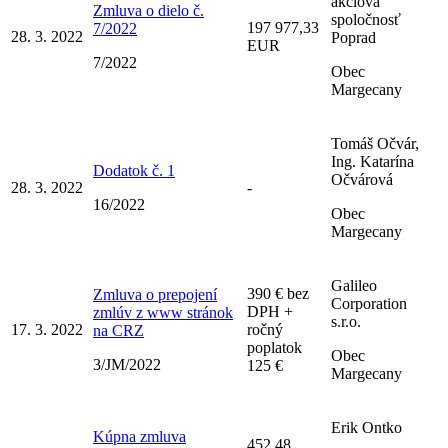
akciová
Zmluva o dielo č.
spoločnosť
197 977,33
7/2022
28. 3. 2022
Poprad
EUR
7/2022
Obec
Margecany
Tomáš Očvár,
Ing. Katarína
Dodatok č. 1
Očvárová
28. 3. 2022
-
16/2022
Obec
Margecany
Galileo
390 € bez
Zmluva o prepojení
Corporation
DPH +
zmlúv z www stránok
s.r.o.
17. 3. 2022
ročný
na CRZ
poplatok
Obec
3/JM/2022
125 €
Margecany
Erik Ontko
Kúpna zmluva
452,48