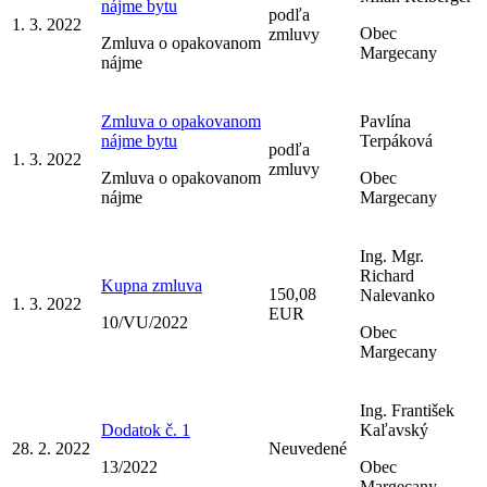
nájme bytu
podľa
1. 3. 2022
Obec
zmluvy
Zmluva o opakovanom
Margecany
nájme
Zmluva o opakovanom
Pavlína
nájme bytu
Terpáková
podľa
1. 3. 2022
zmluvy
Zmluva o opakovanom
Obec
nájme
Margecany
Ing. Mgr.
Richard
Kupna zmluva
150,08
Nalevanko
1. 3. 2022
EUR
10/VU/2022
Obec
Margecany
Ing. František
Dodatok č. 1
Kaľavský
28. 2. 2022
Neuvedené
13/2022
Obec
Margecany