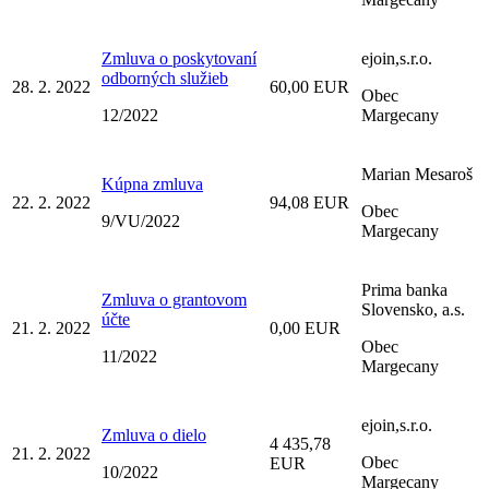
Zmluva o poskytovaní
ejoin,s.r.o.
odborných služieb
28. 2. 2022
60,00 EUR
Obec
12/2022
Margecany
Marian Mesaroš
Kúpna zmluva
22. 2. 2022
94,08 EUR
Obec
9/VU/2022
Margecany
Prima banka
Zmluva o grantovom
Slovensko, a.s.
účte
21. 2. 2022
0,00 EUR
Obec
11/2022
Margecany
ejoin,s.r.o.
Zmluva o dielo
4 435,78
21. 2. 2022
Obec
EUR
10/2022
Margecany