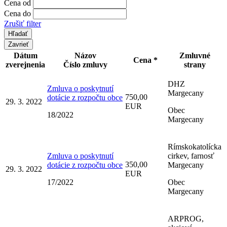
Cena od
Cena do
Zrušiť filter
Zavrieť
Dátum
Názov
Zmluvné
Cena *
zverejnenia
Číslo zmluvy
strany
DHZ
Zmluva o poskytnutí
Margecany
750,00
dotácie z rozpočtu obce
29. 3. 2022
EUR
Obec
18/2022
Margecany
Rímskokatolícka
Zmluva o poskytnutí
cirkev, farnosť
350,00
dotácie z rozpočtu obce
Margecany
29. 3. 2022
EUR
17/2022
Obec
Margecany
ARPROG,