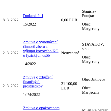
Stanislav
Dodatok č. 1
Furajtar
8. 3. 2022
0,00 EUR
15/2022
Obec
Margecany
Zmluva o vykonávaní
STAVAKOV,
činnosti zberu a
s.r.o.
výkupu kovového KO
2. 3. 2022
Neuvedené
o fyzických osôb
Obec
Margecany
14/2022
Zmluva o združení
Obec Jaklovce
finančných
21 100,00
2. 3. 2022
prostriedkov
Obec
EUR
Margecany
1/JM/2022
Zmluva o opakovanom
Milan Reiberger