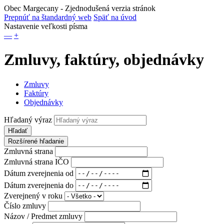
Obec Margecany
- Zjednodušená verzia stránok
Prepnúť na štandardný web
Späť na úvod
Nastavenie veľkosti písma
—
+
Zmluvy, faktúry, objednávky
Zmluvy
Faktúry
Objednávky
Hľadaný výraz
Hľadať
Rozšírené hľadanie
Zmluvná strana
Zmluvná strana IČO
Dátum zverejnenia od
Dátum zverejnenia do
Zverejnený v roku
Číslo zmluvy
Názov / Predmet zmluvy