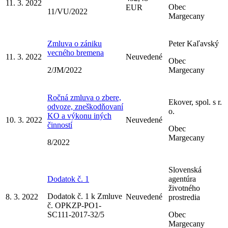
11. 3. 2022
Obec
EUR
11/VU/2022
Margecany
Zmluva o zániku
Peter Kaľavský
vecného bremena
11. 3. 2022
Neuvedené
Obec
2/JM/2022
Margecany
Ročná zmluva o zbere,
Ekover, spol. s r.
odvoze, zneškodňovaní
o.
KO a výkonu iných
10. 3. 2022
Neuvedené
činností
Obec
Margecany
8/2022
Slovenská
Dodatok č. 1
agentúra
životného
Dodatok č. 1 k Zmluve
8. 3. 2022
Neuvedené
prostredia
č. OPKZP-PO1-
SC111-2017-32/5
Obec
Margecany