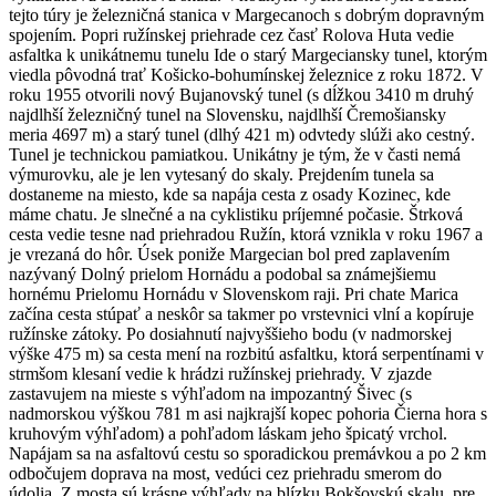
tejto túry je železničná stanica v Margecanoch s dobrým dopravným
spojením. Popri ružínskej priehrade cez časť Rolova Huta vedie
asfaltka k unikátnemu tunelu Ide o starý Margeciansky tunel, ktorým
viedla pôvodná trať Košicko-bohumínskej železnice z roku 1872. V
roku 1955 otvorili nový Bujanovský tunel (s dĺžkou 3410 m druhý
najdlhší železničný tunel na Slovensku, najdlhší Čremošiansky
meria 4697 m) a starý tunel (dlhý 421 m) odvtedy slúži ako cestný.
Tunel je technickou pamiatkou. Unikátny je tým, že v časti nemá
výmurovku, ale je len vytesaný do skaly. Prejdením tunela sa
dostaneme na miesto, kde sa napája cesta z osady Kozinec, kde
máme chatu. Je slnečné a na cyklistiku príjemné počasie. Štrková
cesta vedie tesne nad priehradou Ružín, ktorá vznikla v roku 1967 a
je vrezaná do hôr. Úsek poniže Margecian bol pred zaplavením
nazývaný Dolný prielom Hornádu a podobal sa známejšiemu
hornému Prielomu Hornádu v Slovenskom raji. Pri chate Marica
začína cesta stúpať a neskôr sa takmer po vrstevnici vlní a kopíruje
ružínske zátoky. Po dosiahnutí najvyššieho bodu (v nadmorskej
výške 475 m) sa cesta mení na rozbitú asfaltku, ktorá serpentínami v
strmšom klesaní vedie k hrádzi ružínskej priehrady. V zjazde
zastavujem na mieste s výhľadom na impozantný Šivec (s
nadmorskou výškou 781 m asi najkrajší kopec pohoria Čierna hora s
kruhovým výhľadom) a pohľadom láskam jeho špicatý vrchol.
Napájam sa na asfaltovú cestu so sporadickou premávkou a po 2 km
odbočujem doprava na most, vedúci cez priehradu smerom do
údolia. Z mosta sú krásne výhľady na blízku Bokšovskú skalu, pre