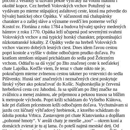
pričom z verandy si užívam pekné výhľady na vodnú hladinu i
okolité kopce. Cez hrebeň Volovských vrchov Potužený sa
vydávam po mierne stúpajúcej asfaltovej ceste, ktorá ma privedie do
bývalej baníckej obce Opátka. V súčasnosti má chalupársky
charakter a o zašlej sláve a význame svedčí len pomerne veľký
Kostol sv. Floriána z roku 1784 a budova bývalej správy medených
hámrov z roku 1770. Opátka leží učupená pod severnými svahmi
Volovských vrchov a má typický horský charakter, pripomínajúci
nízkotatranské lokality. Z Opátky vedie na hrebeň Volovských
vrchov viacero dobrých lesných ciest. Dnes idem ľavou cestou
popri kostole a vyššie v doline odbočujem prudko doľava. Po
kratšom strmšom stúpaní prichádzam do sedla pod Železným
vrchom. Odtiaľto sa dá vyjsť po žlto značenej ceste k neďalekej
chate Lajoška. Keďže viem, že teraz v chate nikto nie je,
pokračujem mierne zvlnenou cestou takmer po vrstevnici do sedla
Pišivenky. Hustá sieť značených i neznačených ciest poskytuje
široký výber ako pokračovať do Košíc. Najhorskejšia je červená
hrebeňová cesta cez Jahodnú. Ja sa spúšťam po žltej značke na
zvážnicu a menej známou, ale príjemnou a peknou trasou sa blížim
k metropole východu. Popri kríži schádzam do Vyšného Klátova,
kde pri ďalšom prícestnom kríži odbočujem doľava. Vychutnávam si
jazdu cez lúčnatý výhľadový hrebienok, z ktorého schádzam do
údolia potoka Vrbica. Zastavujem pri chate Klatovianka a dopĺňam
„pohonné hmoty“. V areáli chaty je menšie „zoo“ – okrem koní a
domácich zvierat je tu aj lama. čo poteší najmä mestské deti. Od