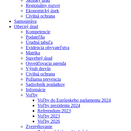
Školský úrad
Regionálny rozvoj
Ekonomický úsek
Civilná ochrana
Samospráva
Obecný úrad
Kompetencie
Podateľňa
Úradná tabuľa
Evidencia obyvateľstva
Matrika
Stavebný úrad
Osvedčovacia agenda
Výrub drevín
Civilná ochrana
Požiarna prevencia
Sadzobník poplatkov
Informácie
Voľby
Voľby do Európskeho parlamentu 2024
Voľby prezidenta 2024
Referendum 2023
Voľby 2023
Voľby 2026
Zverejňovanie