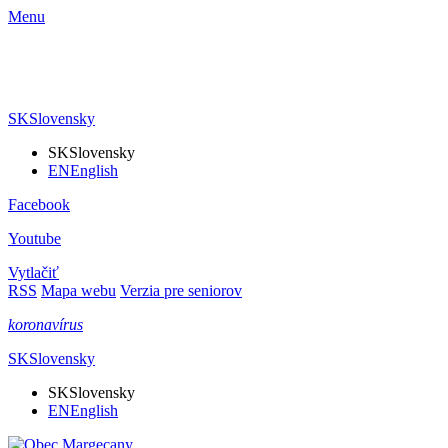
Menu
SK
Slovensky
SK
Slovensky
EN
English
Facebook
Youtube
Vytlačiť
RSS
Mapa webu
Verzia pre seniorov
koronavírus
SK
Slovensky
SK
Slovensky
EN
English