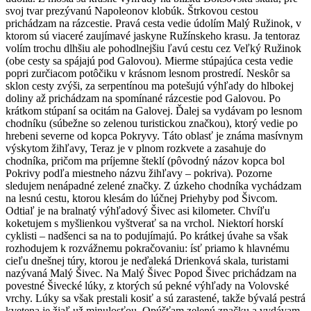
svoj tvar prezývanú Napoleonov klobúk. Štrkovou cestou
prichádzam na rázcestie. Pravá cesta vedie údolím Malý Ružinok, v
ktorom sú viaceré zaujímavé jaskyne Ružínskeho krasu. Ja tentoraz
volím trochu dlhšiu ale pohodlnejšiu ľavú cestu cez Veľký Ružinok
(obe cesty sa spájajú pod Galovou). Mierme stúpajúca cesta vedie
popri zurčiacom potôčiku v krásnom lesnom prostredí. Neskôr sa
sklon cesty zvýši, za serpentínou ma potešujú výhľady do hlbokej
doliny až prichádzam na spomínané rázcestie pod Galovou. Po
krátkom stúpaní sa ocitám na Galovej. Ďalej sa vydávam po lesnom
chodníku (súbežne so zelenou turistickou značkou), ktorý vedie po
hrebeni severne od kopca Pokryvy. Táto oblasť je známa masívnym
výskytom žihľavy, Teraz je v plnom rozkvete a zasahuje do
chodníka, pričom ma príjemne šteklí (pôvodný názov kopca bol
Pokrivy podľa miestneho názvu žihľavy – pokriva). Pozorne
sledujem nenápadné zelené značky. Z úzkeho chodníka vychádzam
na lesnú cestu, ktorou klesám do lúčnej Priehyby pod Šivcom.
Odtiaľ je na bralnatý výhľadový Šivec asi kilometer. Chvíľu
koketujem s myšlienkou vyštverať sa na vrchol. Niektorí horskí
cyklisti – nadšenci sa na to podujímajú. Po krátkej úvahe sa však
rozhodujem k rozvážnemu pokračovaniu: ísť priamo k hlavnému
cieľu dnešnej túry, ktorou je neďaleká Drienková skala, turistami
nazývaná Malý Šivec. Na Malý Šivec Popod Šivec prichádzam na
povestné Šivecké lúky, z ktorých sú pekné výhľady na Volovské
vrchy. Lúky sa však prestali kosiť a sú zarastené, takže bývalá pestrá
kvetena je žiaľ už minulosťou. Opúšťam zelenú značku a vydávam