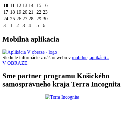
10
11
12
13
14
15
16
17
18
19
20
21
22
23
24
25
26
27
28
29
30
31
1
2
3
4
5
6
Mobilná aplikácia
Sledujte informácie z nášho webu v
mobilnej aplikácii -
V OBRAZE.
Sme partner programu Košického
samosprávneho kraja Terra Incognita