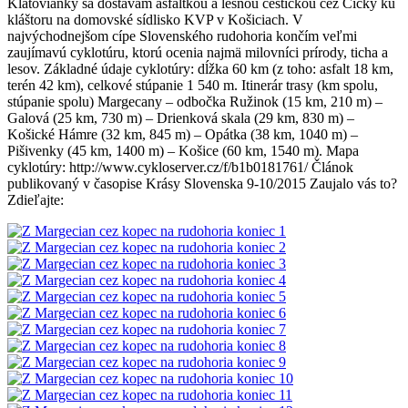
Klatovianky sa dostávam asfaltkou a lesnou cestičkou cez Čičky ku
kláštoru na domovské sídlisko KVP v Košiciach. V
najvýchodnejšom cípe Slovenského rudohoria končím veľmi
zaujímavú cyklotúru, ktorú ocenia najmä milovníci prírody, ticha a
lesov. Základné údaje cyklotúry: dĺžka 60 km (z toho: asfalt 18 km,
terén 42 km), celkové stúpanie 1 540 m. Itinerár trasy (km spolu,
stúpanie spolu) Margecany – odbočka Ružinok (15 km, 210 m) –
Galová (25 km, 730 m) – Drienková skala (29 km, 830 m) –
Košické Hámre (32 km, 845 m) – Opátka (38 km, 1040 m) –
Pišivenky (45 km, 1400 m) – Košice (60 km, 1540 m). Mapa
cyklotúry: http://www.cykloserver.cz/f/b1b0181761/ Článok
publikovaný v časopise Krásy Slovenska 9-10/2015 Zaujalo vás to?
Zdieľajte: