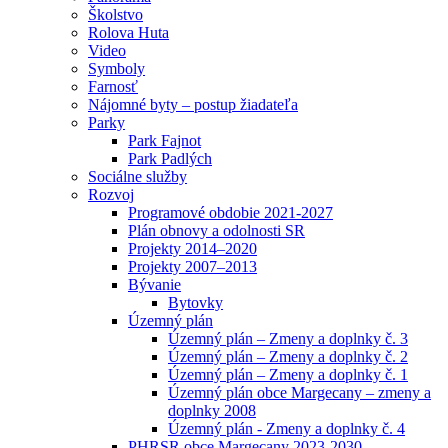
Školstvo
Rolova Huta
Video
Symboly
Farnosť
Nájomné byty – postup žiadateľa
Parky
Park Fajnot
Park Padlých
Sociálne služby
Rozvoj
Programové obdobie 2021-2027
Plán obnovy a odolnosti SR
Projekty 2014–2020
Projekty 2007–2013
Bývanie
Bytovky
Územný plán
Územný plán – Zmeny a doplnky č. 3
Územný plán – Zmeny a doplnky č. 2
Územný plán – Zmeny a doplnky č. 1
Územný plán obce Margecany – zmeny a
doplnky 2008
Územný plán - Zmeny a doplnky č. 4
PHRSR obce Margecany 2023-2030