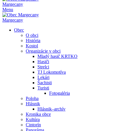
Margecany
Menu
Margecany
Obec
O obci
História
Kostol
Organizácie v obci
Mladý hasič KRTKO
Hasiči
Strelci
TJ Lokomotíva
Lekári
Šachisti
Turisti
Fotogaléria
Poloha
Hlásnik
Hlásnik–archív
Kronika obce
Kultúra
Cintorín
Panoráma