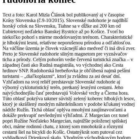
Text a foto: Karol Mizla Článok bol publikovaný aj v časopise
Krásy Slovenska (č.9-10/2015). Slovenské rudohorie je najdlhší
horský celok na Slovensku, Tiahne sa v dĺžke asi 200 km od
Ľubietovej neďaleko Banskej Bystrice až po Košice. Tvorí ho
niekoľko pohorí s mierne modelovaným terénom. Charakteristické
je hlbokými lesmi, relatívne neporušenou prírodou a odľahlosťou.
Na väčšine územia je človek vzácnejší ako medveď či iná divá zver.
Preto je Slovenské rudohorie silným magnetom pre vyznávačov
ticha a prírody. Celým pohorím vedie červená turistická značka – v
západnej časti ako Rudná magistrála, vo východnej ako Cesta
hrdinov SNP. Rudohorská hrebeňovka je obľúbená najmä pešími
turistami – „diaľkoplazmi“, ktorí ju zvládnu za asi desať dní.
Vzhľadom na svoj reliéf predstavuje Slovenské rudohorie aj
výborný cykloturistický terén, pretkaný lesnými cestami. Jeho
najvýchodnejšiu časť predstavujú Volovské vrchy a Čierna hora.
Túto oblasť pokrýva takmer súvislý zelený koberec hlbokých lesov,
ktorý je skrášlený modrým náhrdelníkom v podobe kľukatej vodnej
nádrže Ružín. Tichá oblasť oplýva mnohými zaujímavosťami a
dokáže prekvapiť nevšednými výhľadmi. Z Margecian cez tunel
popri Ružíne Neďaleko Margecian, najnižšie položenej spišskej
obci, máme rodinnú chatu, z ktorej som mnohokrát a rôznymi
cestami šiel na bicykli do Košíc. Ostatnýkrát som putoval cez
vyhliadkovú Drienkovú skalu. Vhodným východiskovým bodom