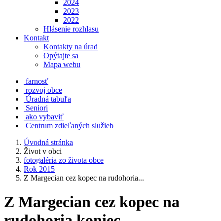
2024
2023
2022
Hlásenie rozhlasu
Kontakt
Kontakty na úrad
Opýtajte sa
Mapa webu
farnosť
rozvoj obce
Úradná tabuľa
Seniori
ako vybaviť
Centrum zdieľaných služieb
Úvodná stránka
Život v obci
fotogaléria zo života obce
Rok 2015
Z Margecian cez kopec na rudohoria...
Z Margecian cez kopec na
rudohoria koniec