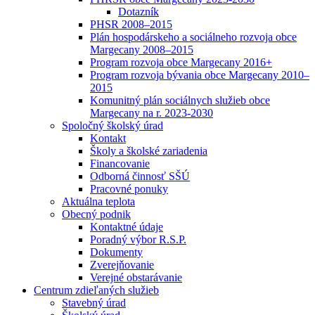
Dotazník
PHSR 2008–2015
Plán hospodárskeho a sociálneho rozvoja obce
Margecany 2008–2015
Program rozvoja obce Margecany 2016+
Program rozvoja bývania obce Margecany 2010–
2015
Komunitný plán sociálnych služieb obce
Margecany na r. 2023-2030
Spoločný školský úrad
Kontakt
Školy a školské zariadenia
Financovanie
Odborná činnosť SŠÚ
Pracovné ponuky
Aktuálna teplota
Obecný podnik
Kontaktné údaje
Poradný výbor R.S.P.
Dokumenty
Zverejňovanie
Verejné obstarávanie
Centrum zdieľaných služieb
Stavebný úrad