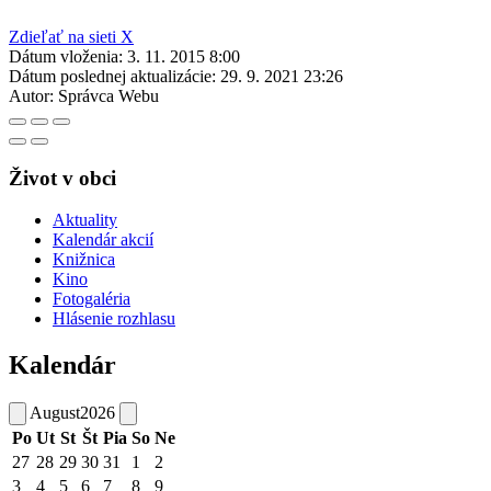
Zdieľať na sieti X
Dátum vloženia:
3. 11. 2015 8:00
Dátum poslednej aktualizácie:
29. 9. 2021 23:26
Autor:
Správca Webu
Život v obci
Aktuality
Kalendár akcií
Knižnica
Kino
Fotogaléria
Hlásenie rozhlasu
Kalendár
August
2026
Po
Ut
St
Št
Pia
So
Ne
27
28
29
30
31
1
2
3
4
5
6
7
8
9