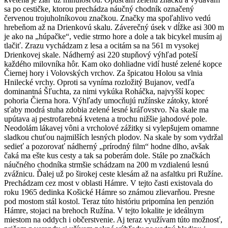
sa po cestičke, ktorou prechádza náučný chodník označený
červenou trojuholníkovou značkou. Značky ma spoľahlivo vedú
hrebeňom až na Drienkovú skalu. Záverečný úsek v dĺžke asi 300 m
je ako na „húpačke“, vedie strmo hore a dole a tak bicykel musím aj
tlačiť. Zrazu vychádzam z lesa a ocitám sa na 561 m vysokej
Drienkovej skale. Nádherný asi 220 stupňový výhľad poteší
každého milovníka hôr. Kam oko dohliadne vidí husté zelené kopce
Čiernej hory i Volovských vrchov. Za špicatou Holou sa vlnia
Hnilecké vrchy. Oproti sa vyníma rozložitý Bujanov, vedľa
dominantná Šľuchta, za nimi vykúka Roháčka, najvyšší kopec
pohoria Čierna hora. Výhľady umocňujú ružínske zátoky, ktoré
sťaby modrá stuha zdobia zelené lesné kráľovstvo. Na skale ma
upútava aj pestrofarebná kvetena a trochu nižšie jahodové pole.
Neodolám lákavej vôni a vrcholové zážitky si vylepšujem omamne
sladkou chuťou najmilších lesných plodov. Na skale by som vydržal
sedieť a pozorovať nádherný „prírodný film“ hodne dlho, avšak
čaká ma ešte kus cesty a tak sa poberám dole. Stále po značkách
náučného chodníka strmšie schádzam na 200 m vzdialenú lesnú
zvážnicu. Ďalej už po širokej ceste klesám až na asfaltku pri Ružíne.
Prechádzam cez most v oblasti Hámre. V tejto časti existovala do
roku 1965 dedinka Košické Hámre so známou zlievarňou. Presne
pod mostom stál kostol. Teraz túto históriu pripomína len penzión
Hámre, stojaci na brehoch Ružína. V tejto lokalite je ideálnym
miestom na oddych i občerstvenie. Aj teraz využívam túto možnosť,