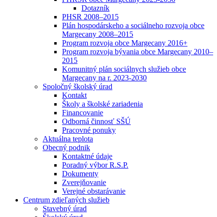
Dotazník
PHSR 2008–2015
Plán hospodárskeho a sociálneho rozvoja obce
Margecany 2008–2015
Program rozvoja obce Margecany 2016+
Program rozvoja bývania obce Margecany 2010–
2015
Komunitný plán sociálnych služieb obce
Margecany na r. 2023-2030
Spoločný školský úrad
Kontakt
Školy a školské zariadenia
Financovanie
Odborná činnosť SŠÚ
Pracovné ponuky
Aktuálna teplota
Obecný podnik
Kontaktné údaje
Poradný výbor R.S.P.
Dokumenty
Zverejňovanie
Verejné obstarávanie
Centrum zdieľaných služieb
Stavebný úrad