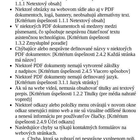
1.1.1 Netextový obsah]
Niektoré obrázky na webovom sídle ako aj v PDF
dokumentoch, logá, bannery, neobsahujú alternatívny text.
[Kritérium úspešnosti 1.1.1 Netextový obsah]
V niektorých PDF dokumentoch sú medzery medzi
písmenami, čo spôsobuje nesprávnu čitateľnosť textu
asistenčnou technológiou. [Kritérium úspešnosti
1.3.2 Zmysluplné poradie]
Chýbajúce alebo nesprávne definované názvy v niektorých
PDF dokumentov. [Kritérium úspešnosti 2.4.2 Každá stránka
má názov]
Niektoré PDF dokumenty nemajú vytvorené záložky
z nadpisov. [Kritérium úspešnosti 2.4.5 Viacero spôsobov]
Niektoré PDF dokumenty nemajú definovaný jazyk.
[Kritérium úspešnosti 3.1.1 Jazyk stránky]
Ak sú na webe videá, nemusia obsahovať titulky ani textový
prepis. [Kritérium úspešnosti 1.2.2 Titulky (pre média nahraté
vopred)]
Niektoré odkazy alebo položky menu otvárajú v novom okne
odkaz smerujúci mimo web a nie sú vizuálne odlíšené ikonou
a nenesú informáciu pre používateľov čítačky. [Kritérium
úspešnosti 2.4.9 Účel odkazu]
Nasledujúce chyby sa týkajú kontaktných formulárov na
webových stránkach.
Chyba, ktorá sa zobrazí pri nesprávne vyplnenom poli,