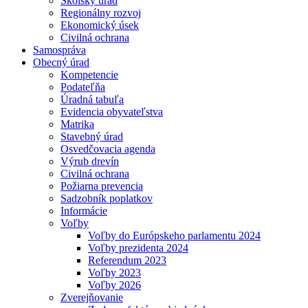
Školský úrad
Regionálny rozvoj
Ekonomický úsek
Civilná ochrana
Samospráva
Obecný úrad
Kompetencie
Podateľňa
Úradná tabuľa
Evidencia obyvateľstva
Matrika
Stavebný úrad
Osvedčovacia agenda
Výrub drevín
Civilná ochrana
Požiarna prevencia
Sadzobník poplatkov
Informácie
Voľby
Voľby do Európskeho parlamentu 2024
Voľby prezidenta 2024
Referendum 2023
Voľby 2023
Voľby 2026
Zverejňovanie