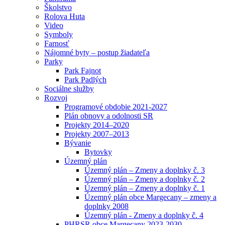
Školstvo
Rolova Huta
Video
Symboly
Farnosť
Nájomné byty – postup žiadateľa
Parky
Park Fajnot
Park Padlých
Sociálne služby
Rozvoj
Programové obdobie 2021-2027
Plán obnovy a odolnosti SR
Projekty 2014–2020
Projekty 2007–2013
Bývanie
Bytovky
Územný plán
Územný plán – Zmeny a doplnky č. 3
Územný plán – Zmeny a doplnky č. 2
Územný plán – Zmeny a doplnky č. 1
Územný plán obce Margecany – zmeny a
doplnky 2008
Územný plán - Zmeny a doplnky č. 4
PHRSR obce Margecany 2023-2030