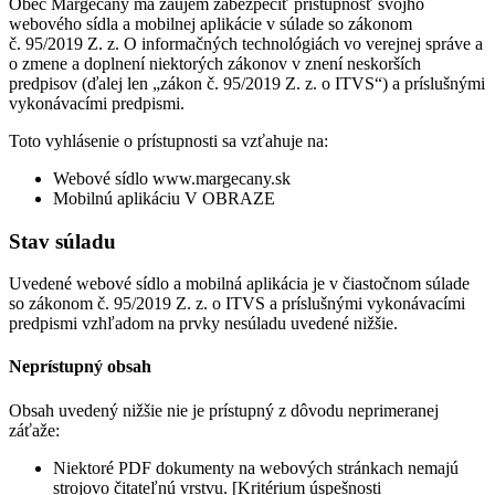
Obec Margecany má záujem zabezpečiť prístupnosť svojho
webového sídla a mobilnej aplikácie v súlade so zákonom
č. 95/2019 Z. z. O informačných technológiách vo verejnej správe a
o zmene a doplnení niektorých zákonov v znení neskorších
predpisov (ďalej len „zákon č. 95/2019 Z. z. o ITVS“) a príslušnými
vykonávacími predpismi.
Toto vyhlásenie o prístupnosti sa vzťahuje na:
Webové sídlo www.margecany.sk
Mobilnú aplikáciu V OBRAZE
Stav súladu
Uvedené webové sídlo a mobilná aplikácia je v čiastočnom súlade
so zákonom č. 95/2019 Z. z. o ITVS a príslušnými vykonávacími
predpismi vzhľadom na prvky nesúladu uvedené nižšie.
Neprístupný obsah
Obsah uvedený nižšie nie je prístupný z dôvodu neprimeranej
záťaže:
Niektoré PDF dokumenty na webových stránkach nemajú
strojovo čitateľnú vrstvu. [Kritérium úspešnosti