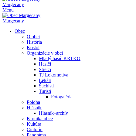
Margecany
Menu
Margecany
Obec
O obci
História
Kostol
Organizácie v obci
Mladý hasič KRTKO
Hasiči
Strelci
TJ Lokomotíva
Lekári
Šachisti
Turisti
Fotogaléria
Poloha
Hlásnik
Hlásnik–archív
Kronika obce
Kultúra
Cintorín
Panoráma