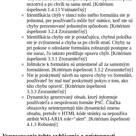
nezotrvá a po chvíli sa sama stratí. [Kritérium
úspešnosti 1.4.13 Vnímateľný]
Identifikácia chýb v rámci toho istého formulára nie je
jednotná, pre používateľa môže byť mätúce, keď nie sú
chyby prezentované jednotným spôsobom. [Kritérium
úspešnosti 3.2.4 Zrozumiteľný]
Identifikácia chyby nie je postačujúca, chybná položka
nie je zvýraznená a chyba sa po chvíli stratí. Chyby sa
pri pokuse o odoslanie formulára zobrazujú postupne a
nie naraz, čo takisto predlžuje opravu chýb. [Kritérium
úspešnosti 3.3.1 Zrozumiteľný]
Inštrukcie k formuláru sú umiestnené až za samotným
formulárom. [Kritérium úspešnosti 3.3.2 Zrozumiteľný]
Nie je poskytnutý návrh na opravu chyby vo formulári,
používateľ by mal mať poskytnutý pokyn o tom, ako
túto chybu opraviť. [Kritérium úspešnosti
3.3.3 Zrozumiteľný]
Dynamicky generovaný obsah, ktorý informuje
používateľa o nesprávnom formáte PSČ. Čítačka
obrazovky neinterpretujú túto dynamickú zmenu
obsahu, pretože v HTML kóde stránky sa nepoužíva
atribút WAI-ARIA role="alert". [Kritérium úspešnosti
4.1.3 Robustný]
Vypracovanie tohto vyhlásenia o prístupnosti