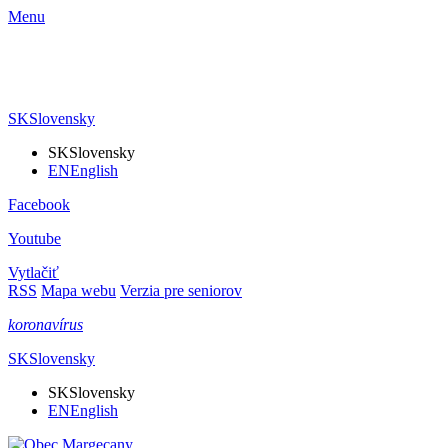
Menu
SK
Slovensky
SK
Slovensky
EN
English
Facebook
Youtube
Vytlačiť
RSS
Mapa webu
Verzia pre seniorov
koronavírus
SK
Slovensky
SK
Slovensky
EN
English