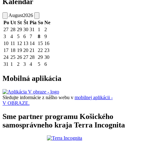
Kalendár
August
2026
Po
Ut
St
Št
Pia
So
Ne
27
28
29
30
31
1
2
3
4
5
6
7
8
9
10
11
12
13
14
15
16
17
18
19
20
21
22
23
24
25
26
27
28
29
30
31
1
2
3
4
5
6
Mobilná aplikácia
Sledujte informácie z nášho webu v
mobilnej aplikácii -
V OBRAZE.
Sme partner programu Košického
samosprávneho kraja Terra Incognita