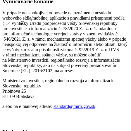
Vynucovacie konanie
V prípade neuspokojivej odpovede na oznámenie nesúladu
webového sídla/mobilnej aplikácie s pravidlami prístupnosti podľa
§ 14 vyhlášky Úradu podpredsedu vlády Slovenskej republiky
pre investície a informatizáciu č. 78/2020 Z. z. o štandardoch
pre informačné technológie verejnej správy v znení vyhlášky č.
546/2021 Z. z. v rámci mechanizmu spätnej väzby alebo v prípade
neuspokojivej odpovede na žiadosť o informáciu alebo obsah, ktorý
je vyňatý z rozsahu pôsobnosti zákona č. 95/2019 Z. z. o ITVS
v rámci mechanizmu spätnej väzby, sa môžete obrátiť
na Ministerstvo investícií, regionálneho rozvoja a informatizácie
Slovenskej republiky, ako na subjekt poverený presadzovaním
Smernice (EÚ) 2016/2102, na adrese:
Ministerstvo investícií, regionálneho rozvoja a informatizácie
Slovenskej republiky
Pribinova 25
811 09 Bratislava
alebo na e-mailovej adrese:
standard@mirri.gov.sk
.