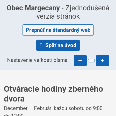
Obec Margecany
- Zjednodušená
verzia stránok
Prepnúť na štandardný web
Späť na úvod
Nastavenie veľkosti písma
—
+
Otváracie hodiny zberného
dvora
December – Február: každú sobotu od 9:00
do 12:00