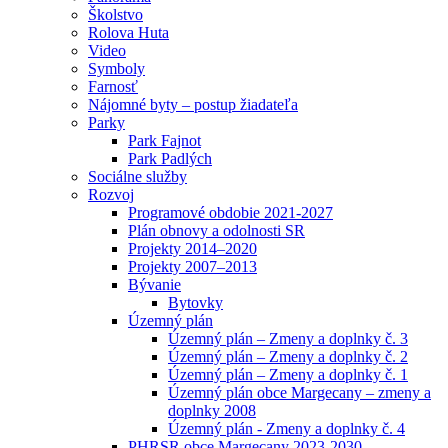
Školstvo
Rolova Huta
Video
Symboly
Farnosť
Nájomné byty – postup žiadateľa
Parky
Park Fajnot
Park Padlých
Sociálne služby
Rozvoj
Programové obdobie 2021-2027
Plán obnovy a odolnosti SR
Projekty 2014–2020
Projekty 2007–2013
Bývanie
Bytovky
Územný plán
Územný plán – Zmeny a doplnky č. 3
Územný plán – Zmeny a doplnky č. 2
Územný plán – Zmeny a doplnky č. 1
Územný plán obce Margecany – zmeny a
doplnky 2008
Územný plán - Zmeny a doplnky č. 4
PHRSR obce Margecany 2023-2030