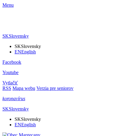
Menu
SK
Slovensky
SK
Slovensky
EN
English
Facebook
Youtube
Vytlačiť
RSS
Mapa webu
Verzia pre seniorov
koronavírus
SK
Slovensky
SK
Slovensky
EN
English