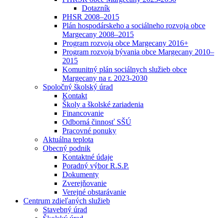
Dotazník
PHSR 2008–2015
Plán hospodárskeho a sociálneho rozvoja obce
Margecany 2008–2015
Program rozvoja obce Margecany 2016+
Program rozvoja bývania obce Margecany 2010–
2015
Komunitný plán sociálnych služieb obce
Margecany na r. 2023-2030
Spoločný školský úrad
Kontakt
Školy a školské zariadenia
Financovanie
Odborná činnosť SŠÚ
Pracovné ponuky
Aktuálna teplota
Obecný podnik
Kontaktné údaje
Poradný výbor R.S.P.
Dokumenty
Zverejňovanie
Verejné obstarávanie
Centrum zdieľaných služieb
Stavebný úrad