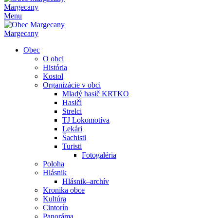
Margecany
Menu
Margecany
Obec
O obci
História
Kostol
Organizácie v obci
Mladý hasič KRTKO
Hasiči
Strelci
TJ Lokomotíva
Lekári
Šachisti
Turisti
Fotogaléria
Poloha
Hlásnik
Hlásnik–archív
Kronika obce
Kultúra
Cintorín
Panoráma