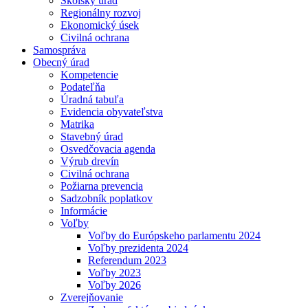
Školský úrad
Regionálny rozvoj
Ekonomický úsek
Civilná ochrana
Samospráva
Obecný úrad
Kompetencie
Podateľňa
Úradná tabuľa
Evidencia obyvateľstva
Matrika
Stavebný úrad
Osvedčovacia agenda
Výrub drevín
Civilná ochrana
Požiarna prevencia
Sadzobník poplatkov
Informácie
Voľby
Voľby do Európskeho parlamentu 2024
Voľby prezidenta 2024
Referendum 2023
Voľby 2023
Voľby 2026
Zverejňovanie