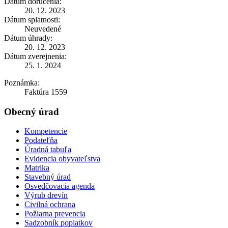
Dátum doručenia:
20. 12. 2023
Dátum splatnosti:
Neuvedené
Dátum úhrady:
20. 12. 2023
Dátum zverejnenia:
25. 1. 2024
Poznámka:
Faktúra 1559
Obecný úrad
Kompetencie
Podateľňa
Úradná tabuľa
Evidencia obyvateľstva
Matrika
Stavebný úrad
Osvedčovacia agenda
Výrub drevín
Civilná ochrana
Požiarna prevencia
Sadzobník poplatkov