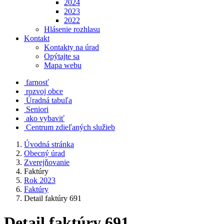
2024
2023
2022
Hlásenie rozhlasu
Kontakt
Kontakty na úrad
Opýtajte sa
Mapa webu
farnosť
rozvoj obce
Úradná tabuľa
Seniori
ako vybaviť
Centrum zdieľaných služieb
Úvodná stránka
Obecný úrad
Zverejňovanie
Faktúry
Rok 2023
Faktúry
Detail faktúry 691
Detail faktúry 691