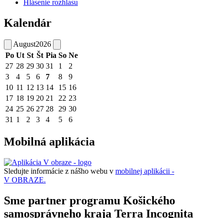
Hlásenie rozhlasu
Kalendár
August
2026
Po
Ut
St
Št
Pia
So
Ne
27
28
29
30
31
1
2
3
4
5
6
7
8
9
10
11
12
13
14
15
16
17
18
19
20
21
22
23
24
25
26
27
28
29
30
31
1
2
3
4
5
6
Mobilná aplikácia
Sledujte informácie z nášho webu v
mobilnej aplikácii -
V OBRAZE.
Sme partner programu Košického
samosprávneho kraja Terra Incognita