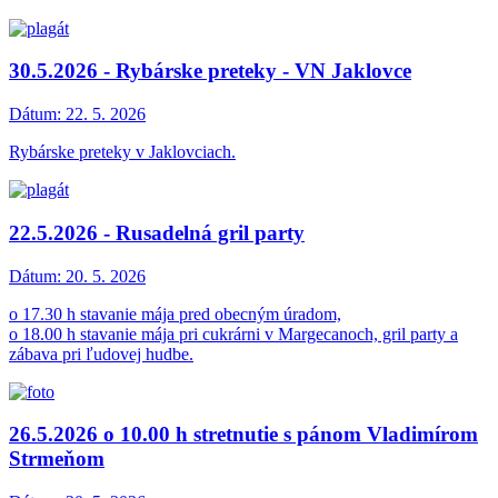
30.5.2026 - Rybárske preteky - VN Jaklovce
Dátum:
22. 5. 2026
Rybárske preteky v Jaklovciach.
22.5.2026 - Rusadelná gril party
Dátum:
20. 5. 2026
o 17.30 h stavanie mája pred obecným úradom,
o 18.00 h stavanie mája pri cukrárni v Margecanoch, gril party a
zábava pri ľudovej hudbe.
26.5.2026 o 10.00 h stretnutie s pánom Vladimírom
Strmeňom