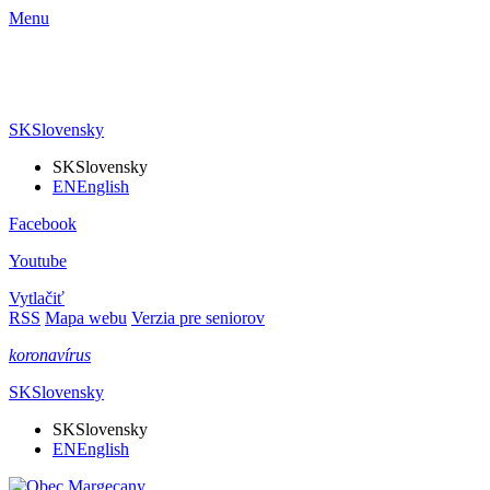
Menu
SK
Slovensky
SK
Slovensky
EN
English
Facebook
Youtube
Vytlačiť
RSS
Mapa webu
Verzia pre seniorov
koronavírus
SK
Slovensky
SK
Slovensky
EN
English