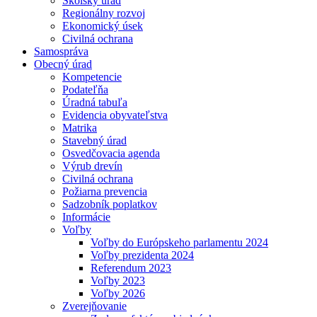
Školský úrad
Regionálny rozvoj
Ekonomický úsek
Civilná ochrana
Samospráva
Obecný úrad
Kompetencie
Podateľňa
Úradná tabuľa
Evidencia obyvateľstva
Matrika
Stavebný úrad
Osvedčovacia agenda
Výrub drevín
Civilná ochrana
Požiarna prevencia
Sadzobník poplatkov
Informácie
Voľby
Voľby do Európskeho parlamentu 2024
Voľby prezidenta 2024
Referendum 2023
Voľby 2023
Voľby 2026
Zverejňovanie