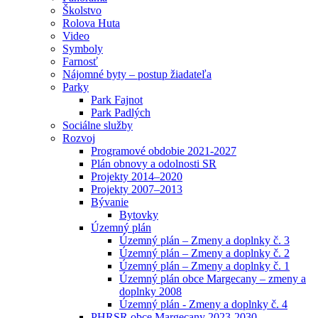
Školstvo
Rolova Huta
Video
Symboly
Farnosť
Nájomné byty – postup žiadateľa
Parky
Park Fajnot
Park Padlých
Sociálne služby
Rozvoj
Programové obdobie 2021-2027
Plán obnovy a odolnosti SR
Projekty 2014–2020
Projekty 2007–2013
Bývanie
Bytovky
Územný plán
Územný plán – Zmeny a doplnky č. 3
Územný plán – Zmeny a doplnky č. 2
Územný plán – Zmeny a doplnky č. 1
Územný plán obce Margecany – zmeny a
doplnky 2008
Územný plán - Zmeny a doplnky č. 4
PHRSR obce Margecany 2023-2030