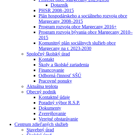
Dotazník
PHSR 2008–2015
Plán hospodárskeho a sociálneho rozvoja obce
Margecany 2008–2015
Program rozvoja obce Margecany 2016+
Program rozvoja bývania obce Margecany 2010–
2015
Komunitný plán sociálnych služieb obce
Margecany na r. 2023-2030
Spoločný školský úrad
Kontakt
Školy a školské zariadenia
Financovanie
Odborná činnosť SŠÚ
Pracovné ponuky
Aktuálna teplota
Obecný podnik
Kontaktné údaje
Poradný výbor R.S.P.
Dokumenty
Zverejňovanie
Verejné obstarávanie
Centrum zdieľaných služieb
Stavebný úrad