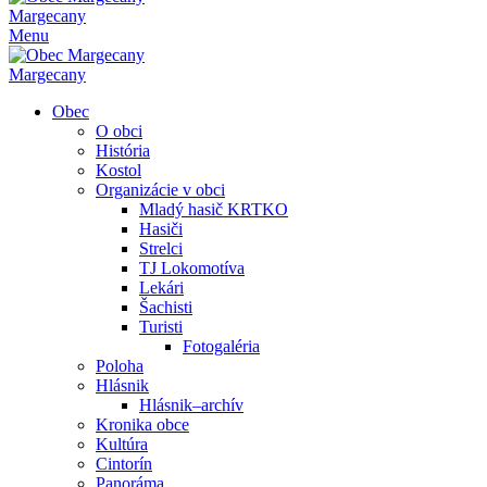
Margecany
Menu
Margecany
Obec
O obci
História
Kostol
Organizácie v obci
Mladý hasič KRTKO
Hasiči
Strelci
TJ Lokomotíva
Lekári
Šachisti
Turisti
Fotogaléria
Poloha
Hlásnik
Hlásnik–archív
Kronika obce
Kultúra
Cintorín
Panoráma