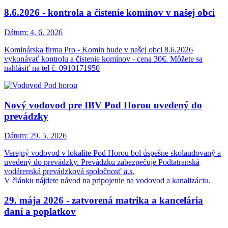
8.6.2026 - kontrola a čistenie komínov v našej obci
Dátum:
4. 6. 2026
Kominárska firma Pro - Komin bude v našej obci 8.6.2026
vykonávať kontrolu a čistenie komínov - cena 30€. Môžete sa
nahlásiť na tel č. 0910171950
Nový vodovod pre IBV Pod Horou uvedený do
prevádzky
Dátum:
29. 5. 2026
Verejný vodovod v lokalite Pod Horou bol úspešne skolaudovaný a
uvedený do prevádzky. Prevádzku zabezpečuje Podtatranská
vodárenská prevádzková spoločnosť a.s.
V článku nájdete návod na pripojenie na vodovod a kanalizáciu.
29. mája 2026 - zatvorená matrika a kancelária
daní a poplatkov