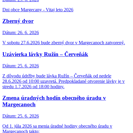
Dni obce Margecany - Vitaj leto 2026
Zberný dvor
Dátum:
26. 6. 2026
V sobotu 27.6.2026 bude zberný dvor v Margecanoch zatvorený.
Uzávierka lávky Ružín – Červeňák
Dátum:
25. 6. 2026
Z dôvodu údržby bude lávka Ružín – Červeňák od nedele
28.6.2026 od 10:00 uzavretá. Predpokladané otvorenie lávky je v
stredu 1.7.2026 od 18:00 hodiny.
Zmena úradných hodín obecného úradu v
Margecanoch
Dátum:
25. 6. 2026
Od 1. júla 2026 sa menia úradné hodiny obecného úradu v
Margecanoch takto: