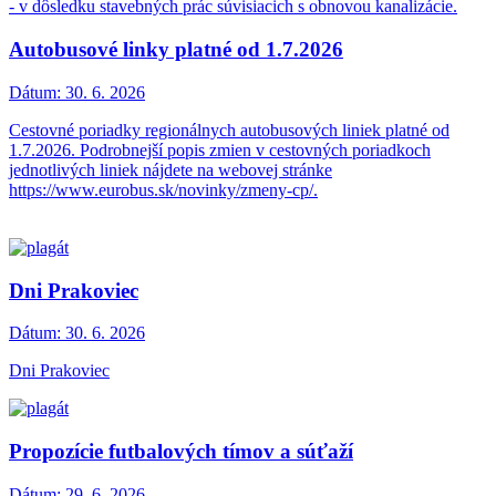
- v dôsledku stavebných prác súvisiacich s obnovou kanalizácie.
Autobusové linky platné od 1.7.2026
Dátum:
30. 6. 2026
Cestovné poriadky regionálnych autobusových liniek platné od
1.7.2026. Podrobnejší popis zmien v cestovných poriadkoch
jednotlivých liniek nájdete na webovej stránke
https://www.eurobus.sk/novinky/zmeny-cp/.
Dni Prakoviec
Dátum:
30. 6. 2026
Dni Prakoviec
Propozície futbalových tímov a súťaží
Dátum:
29. 6. 2026