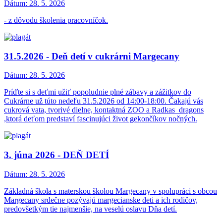
Dátum:
28. 5. 2026
- z dôvodu školenia pracovníčok.
31.5.2026 - Deň detí v cukrárni Margecany
Dátum:
28. 5. 2026
Príďte si s deťmi užiť popoludnie plné zábavy a zážitkov do
Cukrárne už túto nedeľu 31.5.2026 od 14:00-18:00. Čakajú vás
cukrová vata, tvorivé dielne, kontaktná ZOO a Radkas_dragons
,ktorá deťom predstaví fascinujúci život gekončíkov nočných.
3. júna 2026 - DEŇ DETÍ
Dátum:
28. 5. 2026
Základná škola s materskou školou Margecany v spolupráci s obcou
Margecany srdečne pozývajú margecianske deti a ich rodičov,
predovšetkým tie najmenšie, na veselú oslavu Dňa detí.