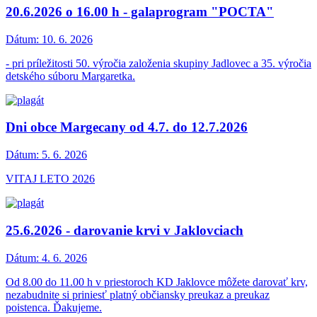
20.6.2026 o 16.00 h - galaprogram "POCTA"
Dátum:
10. 6. 2026
- pri príležitosti 50. výročia založenia skupiny Jadlovec a 35. výročia
detského súboru Margaretka.
Dni obce Margecany od 4.7. do 12.7.2026
Dátum:
5. 6. 2026
VITAJ LETO 2026
25.6.2026 - darovanie krvi v Jaklovciach
Dátum:
4. 6. 2026
Od 8.00 do 11.00 h v priestoroch KD Jaklovce môžete darovať krv,
nezabudnite si priniesť platný občiansky preukaz a preukaz
poistenca. Ďakujeme.