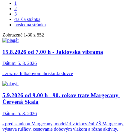
1
2
3
ďalšia stránka
posledná stránka
Zobrazené
1
-
30
z 552
15.8.2026 od 7.00 h - Jaklovská vibrama
Dátum:
5. 8. 2026
- zraz na futbalovom ihrisku Jaklovce
5.9.2026 od 9.00 h - 90. rokov trate Margecany-
Červená Skala
Dátum:
5. 8. 2026
- pred stanicou Margecany, modelári v telocvični ZŠ Margecany,
výstava rušňov, cestovanie dobovým vlakom a rôzne aktivity.