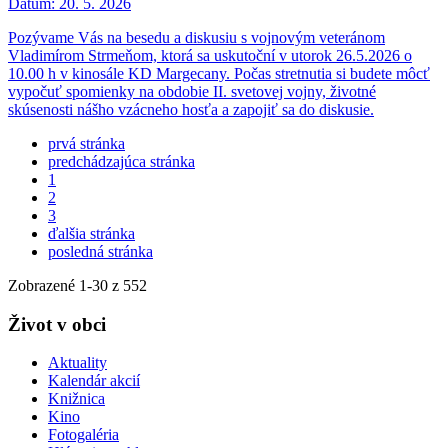
Dátum:
20. 5. 2026
Pozývame Vás na besedu a diskusiu s vojnovým veteránom
Vladimírom Strmeňom, ktorá sa uskutoční v utorok 26.5.2026 o
10.00 h v kinosále KD Margecany. Počas stretnutia si budete môcť
vypočuť spomienky na obdobie II. svetovej vojny, životné
skúsenosti nášho vzácneho hosťa a zapojiť sa do diskusie.
prvá stránka
predchádzajúca stránka
1
2
3
ďalšia stránka
posledná stránka
Zobrazené
1
-
30
z 552
Život v obci
Aktuality
Kalendár akcií
Knižnica
Kino
Fotogaléria