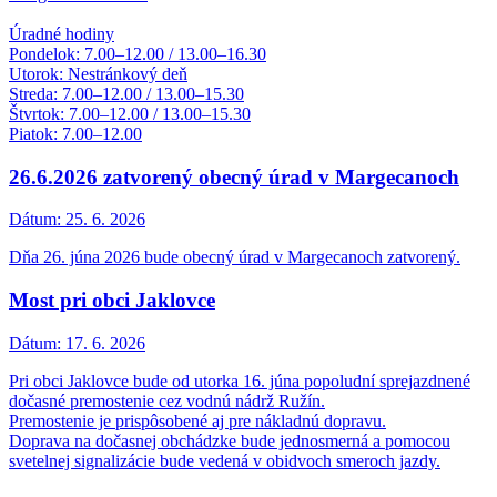
Úradné hodiny
Pondelok: 7.00–12.00 / 13.00–16.30
Utorok: Nestránkový deň
Streda: 7.00–12.00 / 13.00–15.30
Štvrtok: 7.00–12.00 / 13.00–15.30
Piatok: 7.00–12.00
26.6.2026 zatvorený obecný úrad v Margecanoch
Dátum:
25. 6. 2026
Dňa 26. júna 2026 bude obecný úrad v Margecanoch zatvorený.
Most pri obci Jaklovce
Dátum:
17. 6. 2026
Pri obci Jaklovce bude od utorka 16. júna popoludní sprejazdnené
dočasné premostenie cez vodnú nádrž Ružín.
Premostenie je prispôsobené aj pre nákladnú dopravu.
Doprava na dočasnej obchádzke bude jednosmerná a pomocou
svetelnej signalizácie bude vedená v obidvoch smeroch jazdy.