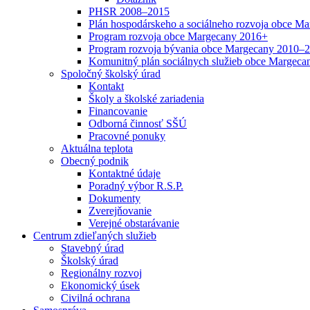
PHSR 2008–2015
Plán hospodárskeho a sociálneho rozvoja obce M
Program rozvoja obce Margecany 2016+
Program rozvoja bývania obce Margecany 2010–
Komunitný plán sociálnych služieb obce Margecan
Spoločný školský úrad
Kontakt
Školy a školské zariadenia
Financovanie
Odborná činnosť SŠÚ
Pracovné ponuky
Aktuálna teplota
Obecný podnik
Kontaktné údaje
Poradný výbor R.S.P.
Dokumenty
Zverejňovanie
Verejné obstarávanie
Centrum zdieľaných služieb
Stavebný úrad
Školský úrad
Regionálny rozvoj
Ekonomický úsek
Civilná ochrana