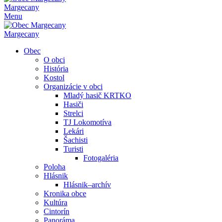
Margecany
Menu
Margecany
Obec
O obci
História
Kostol
Organizácie v obci
Mladý hasič KRTKO
Hasiči
Strelci
TJ Lokomotíva
Lekári
Šachisti
Turisti
Fotogaléria
Poloha
Hlásnik
Hlásnik–archív
Kronika obce
Kultúra
Cintorín
Panoráma