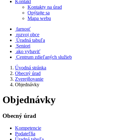
Kontakt
Kontakty na úrad
Opýtajte sa
Mapa webu
farnosť
rozvoj obce
Úradná tabuľa
Seniori
ako vybaviť
Centrum zdieľaných služieb
Úvodná stránka
Obecný úrad
Zverejňovanie
Objednávky
Objednávky
Obecný úrad
Kompetencie
Podateľňa
Úradná tabuľa