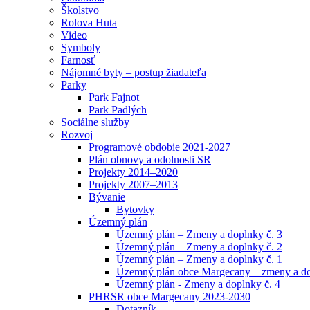
Školstvo
Rolova Huta
Video
Symboly
Farnosť
Nájomné byty – postup žiadateľa
Parky
Park Fajnot
Park Padlých
Sociálne služby
Rozvoj
Programové obdobie 2021-2027
Plán obnovy a odolnosti SR
Projekty 2014–2020
Projekty 2007–2013
Bývanie
Bytovky
Územný plán
Územný plán – Zmeny a doplnky č. 3
Územný plán – Zmeny a doplnky č. 2
Územný plán – Zmeny a doplnky č. 1
Územný plán obce Margecany – zmeny a d
Územný plán - Zmeny a doplnky č. 4
PHRSR obce Margecany 2023-2030
Dotazník