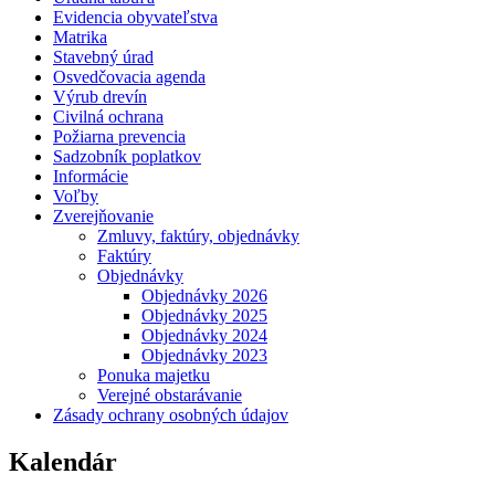
Evidencia obyvateľstva
Matrika
Stavebný úrad
Osvedčovacia agenda
Výrub drevín
Civilná ochrana
Požiarna prevencia
Sadzobník poplatkov
Informácie
Voľby
Zverejňovanie
Zmluvy, faktúry, objednávky
Faktúry
Objednávky
Objednávky 2026
Objednávky 2025
Objednávky 2024
Objednávky 2023
Ponuka majetku
Verejné obstarávanie
Zásady ochrany osobných údajov
Kalendár