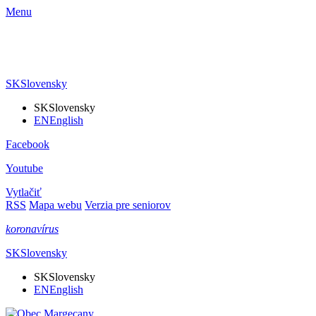
Menu
SK
Slovensky
SK
Slovensky
EN
English
Facebook
Youtube
Vytlačiť
RSS
Mapa webu
Verzia pre seniorov
koronavírus
SK
Slovensky
SK
Slovensky
EN
English