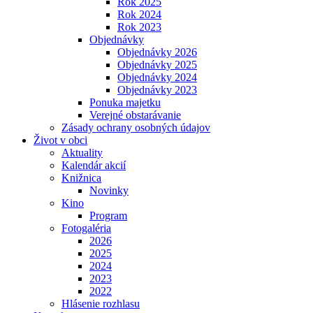
Rok 2025
Rok 2024
Rok 2023
Objednávky
Objednávky 2026
Objednávky 2025
Objednávky 2024
Objednávky 2023
Ponuka majetku
Verejné obstarávanie
Zásady ochrany osobných údajov
Život v obci
Aktuality
Kalendár akcií
Knižnica
Novinky
Kino
Program
Fotogaléria
2026
2025
2024
2023
2022
Hlásenie rozhlasu