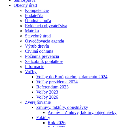
Samospráva
Obecný úrad
Kompetencie
Podateľňa
Úradná tabuľa
Evidencia obyvateľstva
Matrika
Stavebný úrad
Osvedčovacia agenda
Výrub drevín
Civilná ochrana
Požiarna prevencia
Sadzobník poplatkov
Informácie
Voľby
Voľby do Európskeho parlamentu 2024
Voľby prezidenta 2024
Referendum 2023
Voľby 2023
Voľby 2026
Zverejňovanie
Zmluvy, faktúry, objednávky
Archív – Zmluvy, faktúry, objednávky
Faktúry
Rok 2026