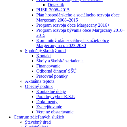
Dotazník
PHSR 2008–2015
Plán hospodárskeho a sociálneho rozvoja obce
Margecany 2008–2015
Program rozvoja obce Margecany 2016+
Program rozvoja bývania obce Margecany 2010–
2015
Komunitný plán sociálnych služieb obce
Margecany na r. 2023-2030
Spoločný školský úrad
Kontakt
Školy a školské zariadenia
Financovanie
Odborná činnosť SŠÚ
Pracovné ponuky
Aktuálna teplota
Obecný podnik
Kontaktné údaje
Poradný výbor R.S.P.
Dokumenty
Zverejňovanie
Verejné obstarávanie
Centrum zdieľaných služieb
Stavebný úrad