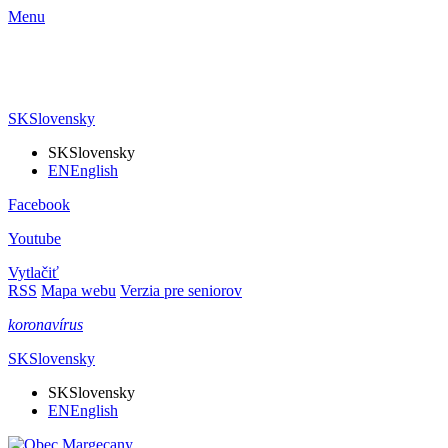
Menu
SK
Slovensky
SK
Slovensky
EN
English
Facebook
Youtube
Vytlačiť
RSS
Mapa webu
Verzia pre seniorov
koronavírus
SK
Slovensky
SK
Slovensky
EN
English