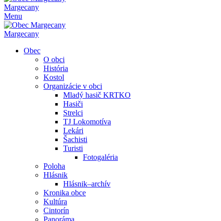
Margecany
Menu
Margecany
Obec
O obci
História
Kostol
Organizácie v obci
Mladý hasič KRTKO
Hasiči
Strelci
TJ Lokomotíva
Lekári
Šachisti
Turisti
Fotogaléria
Poloha
Hlásnik
Hlásnik–archív
Kronika obce
Kultúra
Cintorín
Panoráma