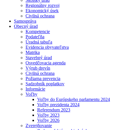
Školský úrad
Regionálny rozvoj
Ekonomický úsek
Civilná ochrana
Samospráva
Obecný úrad
Kompetencie
Podateľňa
Úradná tabuľa
Evidencia obyvateľstva
Matrika
Stavebný úrad
Osvedčovacia agenda
Výrub drevín
Civilná ochrana
Požiarna prevencia
Sadzobník poplatkov
Informácie
Voľby
Voľby do Európskeho parlamentu 2024
Voľby prezidenta 2024
Referendum 2023
Voľby 2023
Voľby 2026
Zverejňovanie