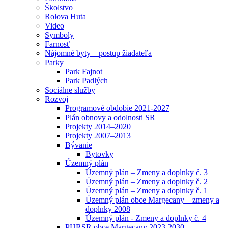
Školstvo
Rolova Huta
Video
Symboly
Farnosť
Nájomné byty – postup žiadateľa
Parky
Park Fajnot
Park Padlých
Sociálne služby
Rozvoj
Programové obdobie 2021-2027
Plán obnovy a odolnosti SR
Projekty 2014–2020
Projekty 2007–2013
Bývanie
Bytovky
Územný plán
Územný plán – Zmeny a doplnky č. 3
Územný plán – Zmeny a doplnky č. 2
Územný plán – Zmeny a doplnky č. 1
Územný plán obce Margecany – zmeny a
doplnky 2008
Územný plán - Zmeny a doplnky č. 4
PHRSR obce Margecany 2023-2030