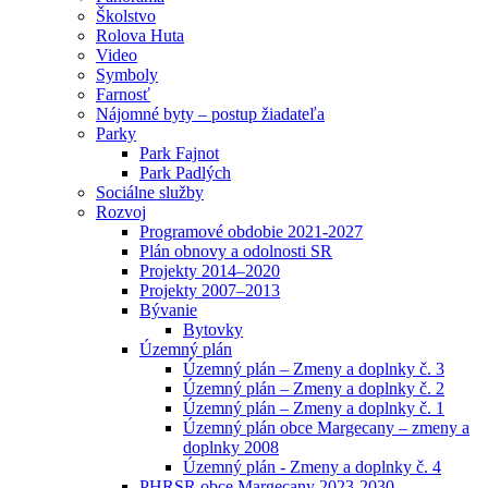
Školstvo
Rolova Huta
Video
Symboly
Farnosť
Nájomné byty – postup žiadateľa
Parky
Park Fajnot
Park Padlých
Sociálne služby
Rozvoj
Programové obdobie 2021-2027
Plán obnovy a odolnosti SR
Projekty 2014–2020
Projekty 2007–2013
Bývanie
Bytovky
Územný plán
Územný plán – Zmeny a doplnky č. 3
Územný plán – Zmeny a doplnky č. 2
Územný plán – Zmeny a doplnky č. 1
Územný plán obce Margecany – zmeny a
doplnky 2008
Územný plán - Zmeny a doplnky č. 4
PHRSR obce Margecany 2023-2030