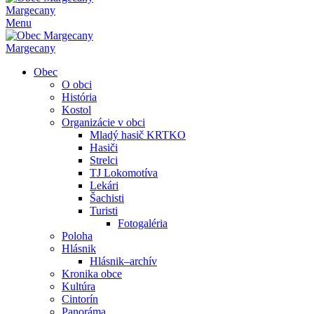
Margecany
Menu
Margecany
Obec
O obci
História
Kostol
Organizácie v obci
Mladý hasič KRTKO
Hasiči
Strelci
TJ Lokomotíva
Lekári
Šachisti
Turisti
Fotogaléria
Poloha
Hlásnik
Hlásnik–archív
Kronika obce
Kultúra
Cintorín
Panoráma