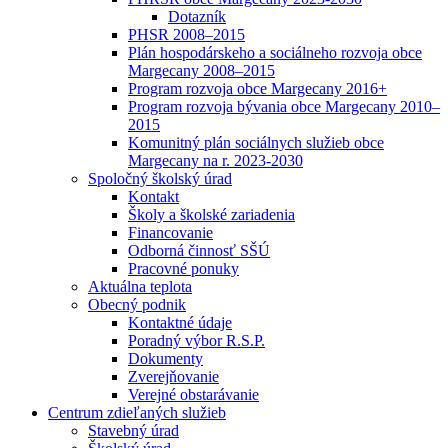
Dotazník
PHSR 2008–2015
Plán hospodárskeho a sociálneho rozvoja obce
Margecany 2008–2015
Program rozvoja obce Margecany 2016+
Program rozvoja bývania obce Margecany 2010–
2015
Komunitný plán sociálnych služieb obce
Margecany na r. 2023-2030
Spoločný školský úrad
Kontakt
Školy a školské zariadenia
Financovanie
Odborná činnosť SŠÚ
Pracovné ponuky
Aktuálna teplota
Obecný podnik
Kontaktné údaje
Poradný výbor R.S.P.
Dokumenty
Zverejňovanie
Verejné obstarávanie
Centrum zdieľaných služieb
Stavebný úrad