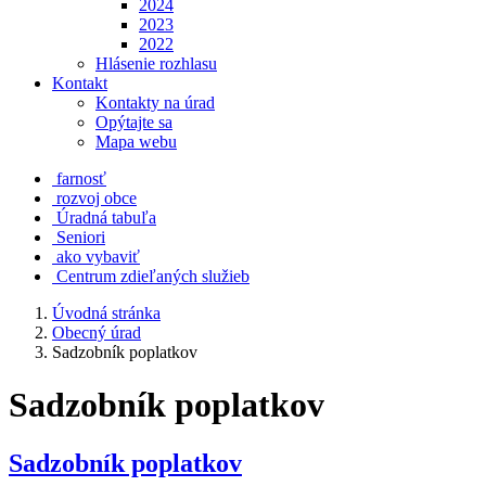
2024
2023
2022
Hlásenie rozhlasu
Kontakt
Kontakty na úrad
Opýtajte sa
Mapa webu
farnosť
rozvoj obce
Úradná tabuľa
Seniori
ako vybaviť
Centrum zdieľaných služieb
Úvodná stránka
Obecný úrad
Sadzobník poplatkov
Sadzobník poplatkov
Sadzobník poplatkov