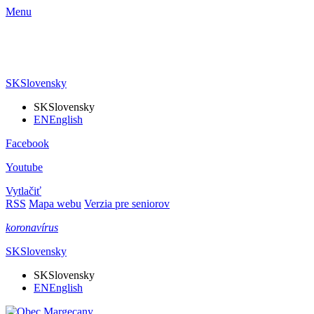
Menu
SK
Slovensky
SK
Slovensky
EN
English
Facebook
Youtube
Vytlačiť
RSS
Mapa webu
Verzia pre seniorov
koronavírus
SK
Slovensky
SK
Slovensky
EN
English