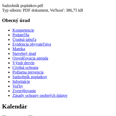
Sadzobník poplatkov.pdf
Typ súboru: PDF dokument, Veľkosť: 386,75 kB
Obecný úrad
Kompetencie
Podateľňa
Úradná tabuľa
Evidencia obyvateľstva
Matrika
Stavebný úrad
Osvedčovacia agenda
Výrub drevín
Civilná ochrana
Požiarna prevencia
Sadzobník poplatkov
Informácie
Voľby
Zverejňovanie
Zásady ochrany osobných údajov
Kalendár