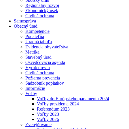
Školský úrad
Regionálny rozvoj
Ekonomický úsek
Civilná ochrana
Samospráva
Obecný úrad
Kompetencie
Podateľňa
Úradná tabuľa
Evidencia obyvateľstva
Matrika
Stavebný úrad
Osvedčovacia agenda
Výrub drevín
Civilná ochrana
Požiarna prevencia
Sadzobník poplatkov
Informácie
Voľby
Voľby do Európskeho parlamentu 2024
Voľby prezidenta 2024
Referendum 2023
Voľby 2023
Voľby 2026
Zverejňovanie