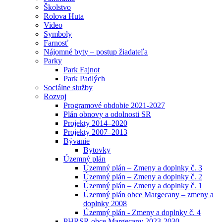
Školstvo
Rolova Huta
Video
Symboly
Farnosť
Nájomné byty – postup žiadateľa
Parky
Park Fajnot
Park Padlých
Sociálne služby
Rozvoj
Programové obdobie 2021-2027
Plán obnovy a odolnosti SR
Projekty 2014–2020
Projekty 2007–2013
Bývanie
Bytovky
Územný plán
Územný plán – Zmeny a doplnky č. 3
Územný plán – Zmeny a doplnky č. 2
Územný plán – Zmeny a doplnky č. 1
Územný plán obce Margecany – zmeny a
doplnky 2008
Územný plán - Zmeny a doplnky č. 4
PHRSR obce Margecany 2023-2030