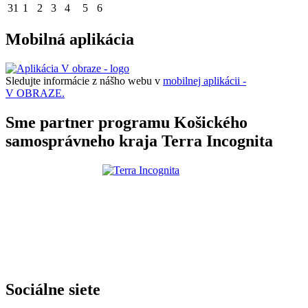
31
1
2
3
4
5
6
Mobilná aplikácia
Sledujte informácie z nášho webu v
mobilnej aplikácii -
V OBRAZE.
Sme partner programu Košického
samosprávneho kraja Terra Incognita
Sociálne siete