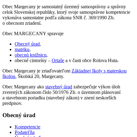
Obec Margecany je samostatný územný samosprávny a správny
celok Slovenskej republiky, ktorý svoje samosprávne kompetencie
vykonáva samostatne podľa zákona SNR č. 369/1990 Zb.
o obecnom zriadení.
Obec MARGECANY spravuje
Obecný úrad
,
matriku
,
obecnú knižnicu
,
obecné cintoríny –
Ortaše
a v časti obce Rolova Huta.
Obec Margecany je zriaďovateľom
Základnej školy s materskou
školou
, Školská 20, Margecany.
Obec Margecany ako
stavebný úrad
zabezpečuje výkon úloh
zverených zákonom číslo 50/1976 Zb. o územnom plánovaní
a stavebnom poriadku (stavebný zákon) v znení neskorších
predpisov.
Obecný úrad
Kompetencie
Podateľňa