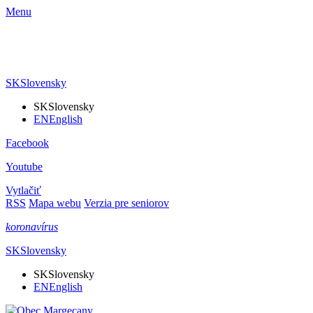
Menu
SK
Slovensky
SK
Slovensky
EN
English
Facebook
Youtube
Vytlačiť
RSS
Mapa webu
Verzia pre seniorov
koronavírus
SK
Slovensky
SK
Slovensky
EN
English