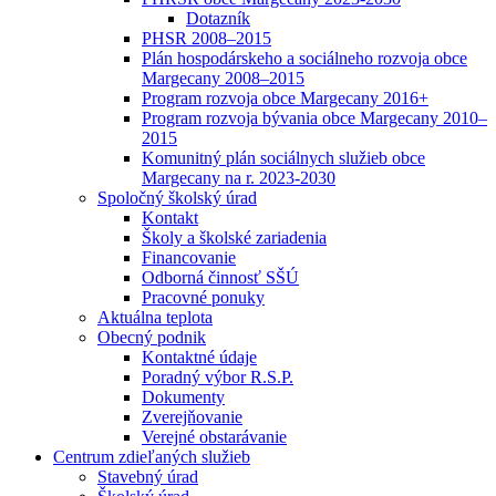
Dotazník
PHSR 2008–2015
Plán hospodárskeho a sociálneho rozvoja obce
Margecany 2008–2015
Program rozvoja obce Margecany 2016+
Program rozvoja bývania obce Margecany 2010–
2015
Komunitný plán sociálnych služieb obce
Margecany na r. 2023-2030
Spoločný školský úrad
Kontakt
Školy a školské zariadenia
Financovanie
Odborná činnosť SŠÚ
Pracovné ponuky
Aktuálna teplota
Obecný podnik
Kontaktné údaje
Poradný výbor R.S.P.
Dokumenty
Zverejňovanie
Verejné obstarávanie
Centrum zdieľaných služieb
Stavebný úrad