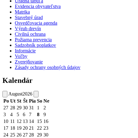
Úradná tabuľa
Evidencia obyvateľstva
Matrika
Stavebný úrad
Osvedčovacia agenda
Výrub drevín
Civilná ochrana
Požiarna prevencia
Sadzobník poplatkov
Informácie
Voľby
Zverejňovanie
Zásady ochrany osobných údajov
Kalendár
August
2026
Po
Ut
St
Št
Pia
So
Ne
27
28
29
30
31
1
2
3
4
5
6
7
8
9
10
11
12
13
14
15
16
17
18
19
20
21
22
23
24
25
26
27
28
29
30