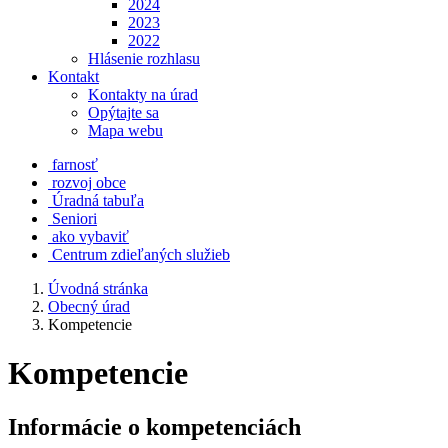
2024
2023
2022
Hlásenie rozhlasu
Kontakt
Kontakty na úrad
Opýtajte sa
Mapa webu
farnosť
rozvoj obce
Úradná tabuľa
Seniori
ako vybaviť
Centrum zdieľaných služieb
Úvodná stránka
Obecný úrad
Kompetencie
Kompetencie
Informácie o kompetenciách