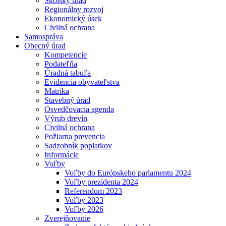
Školský úrad
Regionálny rozvoj
Ekonomický úsek
Civilná ochrana
Samospráva
Obecný úrad
Kompetencie
Podateľňa
Úradná tabuľa
Evidencia obyvateľstva
Matrika
Stavebný úrad
Osvedčovacia agenda
Výrub drevín
Civilná ochrana
Požiarna prevencia
Sadzobník poplatkov
Informácie
Voľby
Voľby do Európskeho parlamentu 2024
Voľby prezidenta 2024
Referendum 2023
Voľby 2023
Voľby 2026
Zverejňovanie