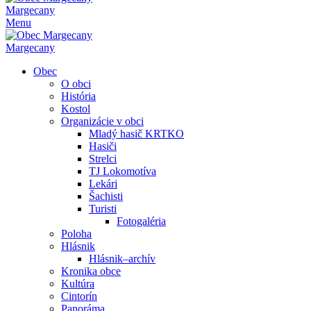
Margecany
Menu
Margecany
Obec
O obci
História
Kostol
Organizácie v obci
Mladý hasič KRTKO
Hasiči
Strelci
TJ Lokomotíva
Lekári
Šachisti
Turisti
Fotogaléria
Poloha
Hlásnik
Hlásnik–archív
Kronika obce
Kultúra
Cintorín
Panoráma