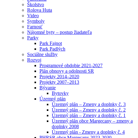
Školstvo
Rolova Huta
Video
Symboly
Farnosť
Nájomné byty – postup žiadateľa
Parky
Park Fajnot
Park Padlých
Sociálne služby
Rozvoj
Programové obdobie 2021-2027
Plán obnovy a odolnosti SR
Projekty 2014–2020
Projekty 2007–2013
Bývanie
Bytovky
Územný plán
Územný plán – Zmeny a doplnky č. 3
Územný plán – Zmeny a doplnky č. 2
Územný plán – Zmeny a doplnky č. 1
Územný plán obce Margecany – zmeny a
doplnky 2008
Územný plán - Zmeny a doplnky č. 4
PHRSR obce Margecany 2023-2030