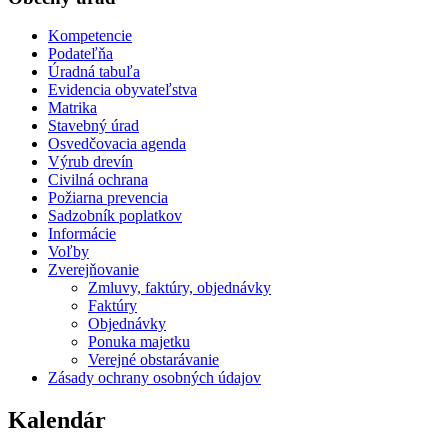
Kompetencie
Podateľňa
Úradná tabuľa
Evidencia obyvateľstva
Matrika
Stavebný úrad
Osvedčovacia agenda
Výrub drevín
Civilná ochrana
Požiarna prevencia
Sadzobník poplatkov
Informácie
Voľby
Zverejňovanie
Zmluvy, faktúry, objednávky
Faktúry
Objednávky
Ponuka majetku
Verejné obstarávanie
Zásady ochrany osobných údajov
Kalendár