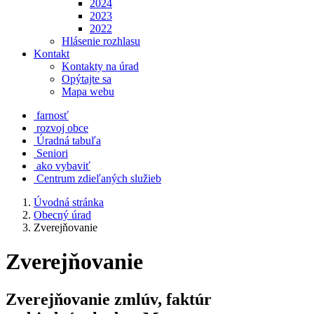
2024
2023
2022
Hlásenie rozhlasu
Kontakt
Kontakty na úrad
Opýtajte sa
Mapa webu
farnosť
rozvoj obce
Úradná tabuľa
Seniori
ako vybaviť
Centrum zdieľaných služieb
Úvodná stránka
Obecný úrad
Zverejňovanie
Zverejňovanie
Zverejňovanie zmlúv, faktúr