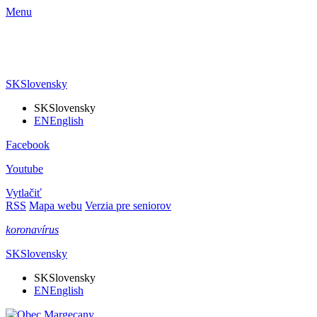
Menu
SK
Slovensky
SK
Slovensky
EN
English
Facebook
Youtube
Vytlačiť
RSS
Mapa webu
Verzia pre seniorov
koronavírus
SK
Slovensky
SK
Slovensky
EN
English