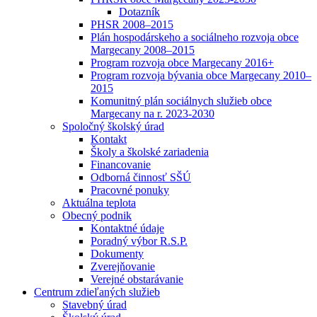
Dotazník
PHSR 2008–2015
Plán hospodárskeho a sociálneho rozvoja obce
Margecany 2008–2015
Program rozvoja obce Margecany 2016+
Program rozvoja bývania obce Margecany 2010–
2015
Komunitný plán sociálnych služieb obce
Margecany na r. 2023-2030
Spoločný školský úrad
Kontakt
Školy a školské zariadenia
Financovanie
Odborná činnosť SŠÚ
Pracovné ponuky
Aktuálna teplota
Obecný podnik
Kontaktné údaje
Poradný výbor R.S.P.
Dokumenty
Zverejňovanie
Verejné obstarávanie
Centrum zdieľaných služieb
Stavebný úrad