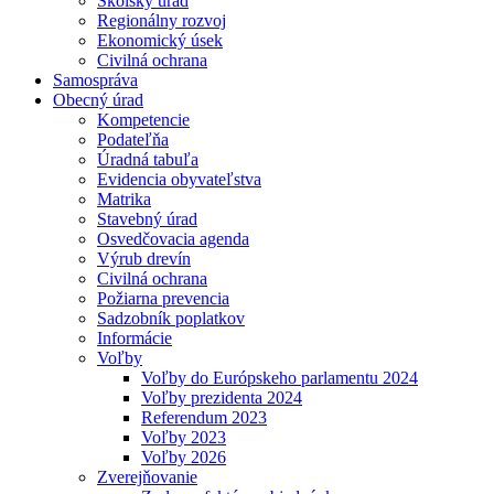
Školský úrad
Regionálny rozvoj
Ekonomický úsek
Civilná ochrana
Samospráva
Obecný úrad
Kompetencie
Podateľňa
Úradná tabuľa
Evidencia obyvateľstva
Matrika
Stavebný úrad
Osvedčovacia agenda
Výrub drevín
Civilná ochrana
Požiarna prevencia
Sadzobník poplatkov
Informácie
Voľby
Voľby do Európskeho parlamentu 2024
Voľby prezidenta 2024
Referendum 2023
Voľby 2023
Voľby 2026
Zverejňovanie