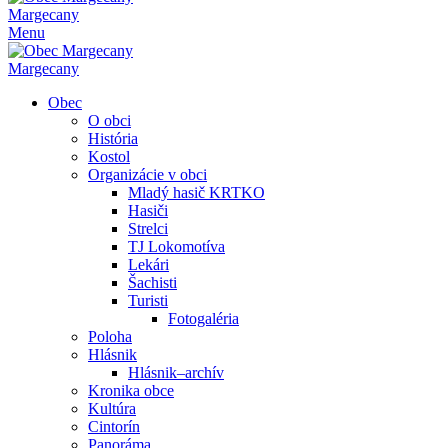
Margecany
Menu
Margecany
Obec
O obci
História
Kostol
Organizácie v obci
Mladý hasič KRTKO
Hasiči
Strelci
TJ Lokomotíva
Lekári
Šachisti
Turisti
Fotogaléria
Poloha
Hlásnik
Hlásnik–archív
Kronika obce
Kultúra
Cintorín
Panoráma