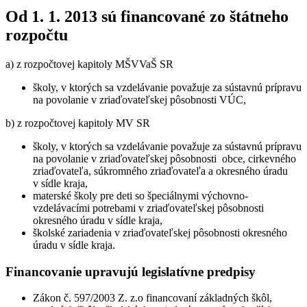
Od 1. 1. 2013 sú financované zo štátneho
rozpočtu
a) z rozpočtovej kapitoly MŠVVaŠ SR
školy, v ktorých sa vzdelávanie považuje za sústavnú prípravu
na povolanie v zriaďovateľskej pôsobnosti VÚC,
b) z rozpočtovej kapitoly MV SR
školy, v ktorých sa vzdelávanie považuje za sústavnú prípravu
na povolanie v zriaďovateľskej pôsobnosti obce, cirkevného
zriaďovateľa, súkromného zriaďovateľa a okresného úradu
v sídle kraja,
materské školy pre deti so špeciálnymi výchovno-
vzdelávacími potrebami v zriaďovateľskej pôsobnosti
okresného úradu v sídle kraja,
školské zariadenia v zriaďovateľskej pôsobnosti okresného
úradu v sídle kraja.
Financovanie upravujú legislatívne predpisy
Zákon č. 597/2003 Z. z.o financovaní základných škôl,