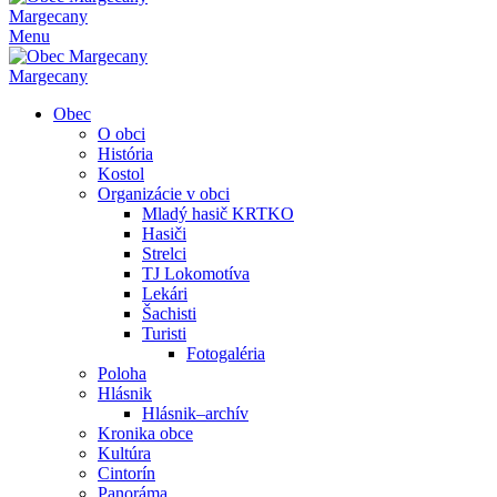
Margecany
Menu
Margecany
Obec
O obci
História
Kostol
Organizácie v obci
Mladý hasič KRTKO
Hasiči
Strelci
TJ Lokomotíva
Lekári
Šachisti
Turisti
Fotogaléria
Poloha
Hlásnik
Hlásnik–archív
Kronika obce
Kultúra
Cintorín
Panoráma