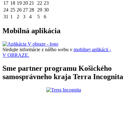
17
18
19
20
21
22
23
24
25
26
27
28
29
30
31
1
2
3
4
5
6
Mobilná aplikácia
Sledujte informácie z nášho webu v
mobilnej aplikácii -
V OBRAZE.
Sme partner programu Košického
samosprávneho kraja Terra Incognita