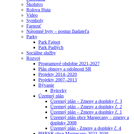
Školstvo
Rolova Huta
Video
Symboly
Farnosť
Nájomné byty – postup žiadateľa
Parky
Park Fajnot
Park Padlých
Sociálne služby
Rozvoj
Programové obdobie 2021-2027
Plán obnovy a odolnosti SR
Projekty 2014–2020
Projekty 2007–2013
Bývanie
Bytovky
Územný plán
Územný plán – Zmeny a doplnky č. 3
Územný plán – Zmeny a doplnky č. 2
Územný plán – Zmeny a doplnky č. 1
Územný plán obce Margecany – zmeny a
doplnky 2008
Územný plán - Zmeny a doplnky č. 4
PHRSR obce Margecany 2023-2030