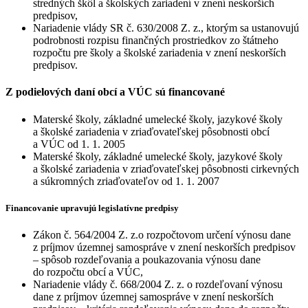
stredných škôl a školských zariadení v znení neskorších
predpisov,
Nariadenie vlády SR č. 630/2008 Z. z., ktorým sa ustanovujú
podrobnosti rozpisu finančných prostriedkov zo štátneho
rozpočtu pre školy a školské zariadenia v znení neskorších
predpisov.
Z podielových daní obcí a VÚC sú financované
Materské školy, základné umelecké školy, jazykové školy
a školské zariadenia v zriaďovateľskej pôsobnosti obcí
a VÚC od 1. 1. 2005
Materské školy, základné umelecké školy, jazykové školy
a školské zariadenia v zriaďovateľskej pôsobnosti cirkevných
a súkromných zriaďovateľov od 1. 1. 2007
Financovanie upravujú legislatívne predpisy
Zákon č. 564/2004 Z. z.o rozpočtovom určení výnosu dane
z príjmov územnej samospráve v znení neskorších predpisov
– spôsob rozdeľovania a poukazovania výnosu dane
do rozpočtu obcí a VÚC,
Nariadenie vlády č. 668/2004 Z. z. o rozdeľovaní výnosu
dane z príjmov územnej samospráve v znení neskorších