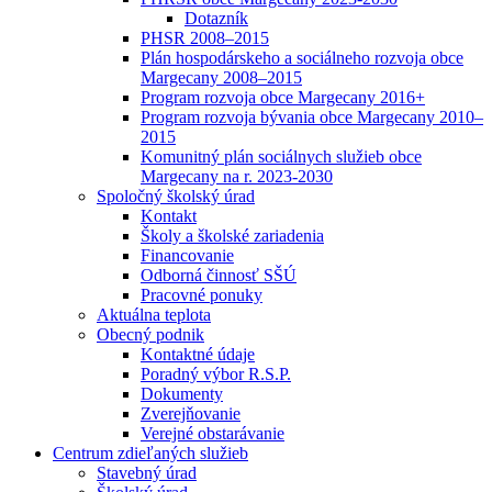
Dotazník
PHSR 2008–2015
Plán hospodárskeho a sociálneho rozvoja obce
Margecany 2008–2015
Program rozvoja obce Margecany 2016+
Program rozvoja bývania obce Margecany 2010–
2015
Komunitný plán sociálnych služieb obce
Margecany na r. 2023-2030
Spoločný školský úrad
Kontakt
Školy a školské zariadenia
Financovanie
Odborná činnosť SŠÚ
Pracovné ponuky
Aktuálna teplota
Obecný podnik
Kontaktné údaje
Poradný výbor R.S.P.
Dokumenty
Zverejňovanie
Verejné obstarávanie
Centrum zdieľaných služieb
Stavebný úrad