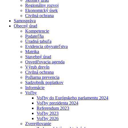
Školský úrad
Regionálny rozvoj
Ekonomický úsek
Civilná ochrana
Samospráva
Obecný úrad
Kompetencie
Podateľňa
Úradná tabuľa
Evidencia obyvateľstva
Matrika
Stavebný úrad
Osvedčovacia agenda
Výrub drevín
Civilná ochrana
Požiarna prevencia
Sadzobník poplatkov
Informácie
Voľby
Voľby do Európskeho parlamentu 2024
Voľby prezidenta 2024
Referendum 2023
Voľby 2023
Voľby 2026
Zverejňovanie