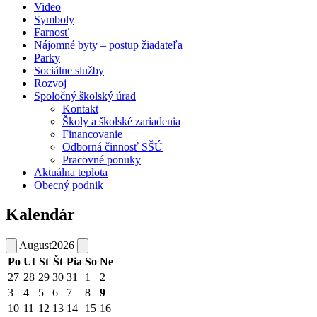
Video
Symboly
Farnosť
Nájomné byty – postup žiadateľa
Parky
Sociálne služby
Rozvoj
Spoločný školský úrad
Kontakt
Školy a školské zariadenia
Financovanie
Odborná činnosť SŠÚ
Pracovné ponuky
Aktuálna teplota
Obecný podnik
Kalendár
August
2026
Po
Ut
St
Št
Pia
So
Ne
27
28
29
30
31
1
2
3
4
5
6
7
8
9
10
11
12
13
14
15
16