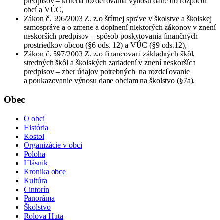
predpisov – kritéria rozdeľovania výnosu dane do rozpočtu
obcí a VÚC,
Zákon č. 596/2003 Z. z.o štátnej správe v školstve a školskej
samospráve a o zmene a doplnení niektorých zákonov v znení
neskorších predpisov – spôsob poskytovania finančných
prostriedkov obcou (§6 ods. 12) a VÚC (§9 ods.12),
Zákon č. 597/2003 Z. z.o financovaní základných škôl,
stredných škôl a školských zariadení v znení neskorších
predpisov – zber údajov potrebných na rozdeľovanie
a poukazovanie výnosu dane obciam na školstvo (§7a).
Obec
O obci
História
Kostol
Organizácie v obci
Poloha
Hlásnik
Kronika obce
Kultúra
Cintorín
Panoráma
Školstvo
Rolova Huta