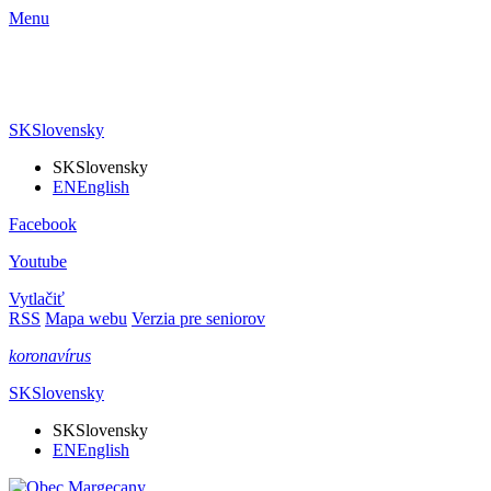
Menu
SK
Slovensky
SK
Slovensky
EN
English
Facebook
Youtube
Vytlačiť
RSS
Mapa webu
Verzia pre seniorov
koronavírus
SK
Slovensky
SK
Slovensky
EN
English