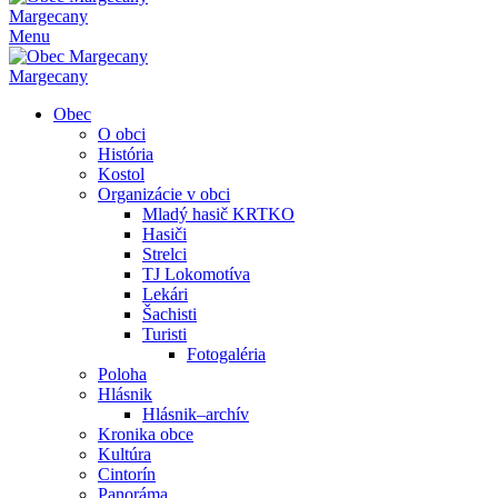
Margecany
Menu
Margecany
Obec
O obci
História
Kostol
Organizácie v obci
Mladý hasič KRTKO
Hasiči
Strelci
TJ Lokomotíva
Lekári
Šachisti
Turisti
Fotogaléria
Poloha
Hlásnik
Hlásnik–archív
Kronika obce
Kultúra
Cintorín
Panoráma