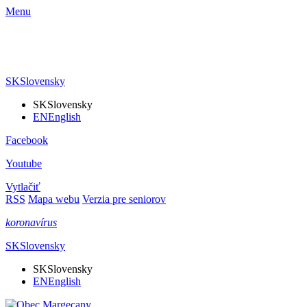
Menu
SK
Slovensky
SK
Slovensky
EN
English
Facebook
Youtube
Vytlačiť
RSS
Mapa webu
Verzia pre seniorov
koronavírus
SK
Slovensky
SK
Slovensky
EN
English