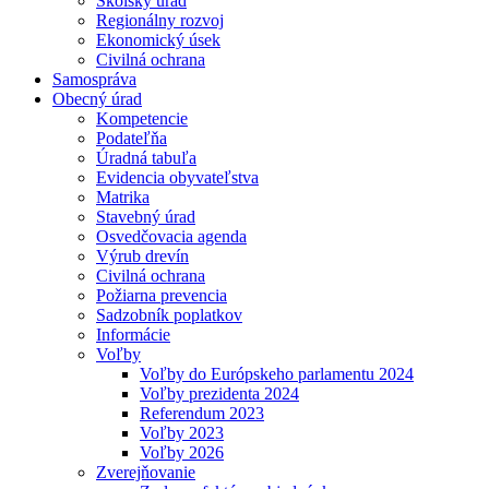
Školský úrad
Regionálny rozvoj
Ekonomický úsek
Civilná ochrana
Samospráva
Obecný úrad
Kompetencie
Podateľňa
Úradná tabuľa
Evidencia obyvateľstva
Matrika
Stavebný úrad
Osvedčovacia agenda
Výrub drevín
Civilná ochrana
Požiarna prevencia
Sadzobník poplatkov
Informácie
Voľby
Voľby do Európskeho parlamentu 2024
Voľby prezidenta 2024
Referendum 2023
Voľby 2023
Voľby 2026
Zverejňovanie