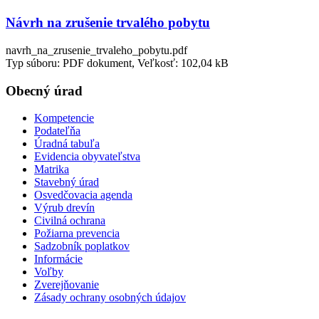
Návrh na zrušenie trvalého pobytu
navrh_na_zrusenie_trvaleho_pobytu.pdf
Typ súboru: PDF dokument, Veľkosť: 102,04 kB
Obecný úrad
Kompetencie
Podateľňa
Úradná tabuľa
Evidencia obyvateľstva
Matrika
Stavebný úrad
Osvedčovacia agenda
Výrub drevín
Civilná ochrana
Požiarna prevencia
Sadzobník poplatkov
Informácie
Voľby
Zverejňovanie
Zásady ochrany osobných údajov