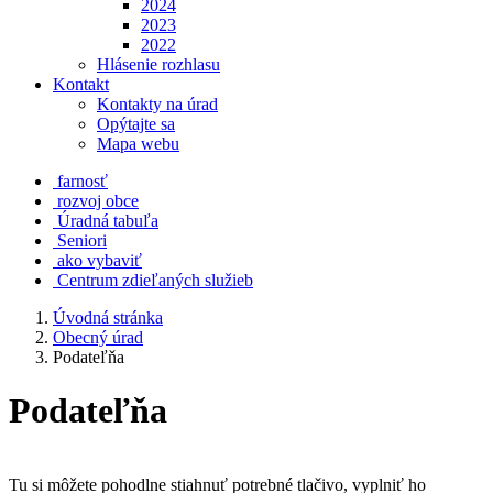
2024
2023
2022
Hlásenie rozhlasu
Kontakt
Kontakty na úrad
Opýtajte sa
Mapa webu
farnosť
rozvoj obce
Úradná tabuľa
Seniori
ako vybaviť
Centrum zdieľaných služieb
Úvodná stránka
Obecný úrad
Podateľňa
Podateľňa
Tu si môžete pohodlne stiahnuť potrebné tlačivo, vyplniť ho