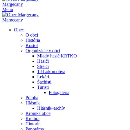
Margecany
Menu
Margecany
Obec
O obci
História
Kostol
Organizácie v obci
Mladý hasič KRTKO
Hasiči
Strelci
TJ Lokomotíva
Lekári
Šachisti
Turisti
Fotogaléria
Poloha
Hlásnik
Hlásnik–archív
Kronika obce
Kultúra
Cintorín
Panoráma