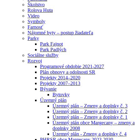
Školstvo
Rolova Huta
Video
Symboly
Farnosť
Nájomné byty – postup žiadateľa
Parky
Park Fajnot
Park Padlých
Sociálne služby
Rozvoj
Programové obdobie 2021-2027
Plán obnovy a odolnosti SR
Projekty 2014–2020
Projekty 2007–2013
Bývanie
Bytovky
Územný plán
Územný plán – Zmeny a doplnky č. 3
Územný plán – Zmeny a doplnky č. 2
Územný plán – Zmeny a doplnky č. 1
Územný plán obce Margecany – zmeny a
doplnky 2008
Územný plán - Zmeny a doplnky č. 4
PHRSR obce Margecany 2023-2030