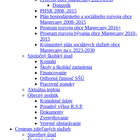
Dotazník
PHSR 2008–2015
Plán hospodárskeho a sociálneho rozvoja obce
Margecany 2008–2015
Program rozvoja obce Margecany 2016+
Program rozvoja bývania obce Margecany 2010–
2015
Komunitný plán sociálnych služieb obce
Margecany na r. 2023-2030
Spoločný školský úrad
Kontakt
Školy a školské zariadenia
Financovanie
Odborná činnosť SŠÚ
Pracovné ponuky
Aktuálna teplota
Obecný podnik
Kontaktné údaje
Poradný výbor R.S.P.
Dokumenty
Zverejňovanie
Verejné obstarávanie
Centrum zdieľaných služieb
Stavebný úrad