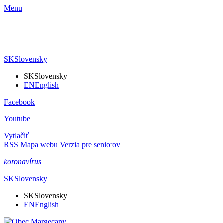
Menu
SK
Slovensky
SK
Slovensky
EN
English
Facebook
Youtube
Vytlačiť
RSS
Mapa webu
Verzia pre seniorov
koronavírus
SK
Slovensky
SK
Slovensky
EN
English