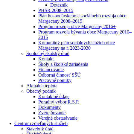
Dotazník
PHSR 2008–2015
Plán hospodárskeho a sociálneho rozvoja obce
Margecany 2008–2015
Program rozvoja obce Margecany 2016+
Program rozvoja bývania obce Margecany 2010–
2015
Komunitný plán sociálnych služieb obce
Margecany na r. 2023-2030
Spoločný školský úrad
Kontakt
Školy a školské zariadenia
Financovanie
Odborná činnosť SŠÚ
Pracovné ponuky
Aktuálna teplota
Obecný podnik
Kontaktné údaje
Poradný výbor R.S.P.
Dokumenty
Zverejňovanie
Verejné obstarávanie
Centrum zdieľaných služieb
Stavebný úrad