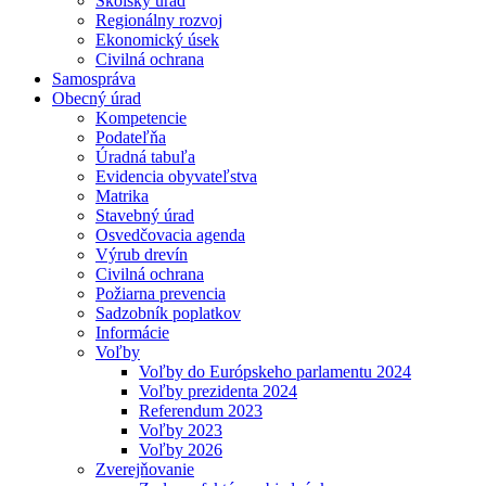
Školský úrad
Regionálny rozvoj
Ekonomický úsek
Civilná ochrana
Samospráva
Obecný úrad
Kompetencie
Podateľňa
Úradná tabuľa
Evidencia obyvateľstva
Matrika
Stavebný úrad
Osvedčovacia agenda
Výrub drevín
Civilná ochrana
Požiarna prevencia
Sadzobník poplatkov
Informácie
Voľby
Voľby do Európskeho parlamentu 2024
Voľby prezidenta 2024
Referendum 2023
Voľby 2023
Voľby 2026
Zverejňovanie