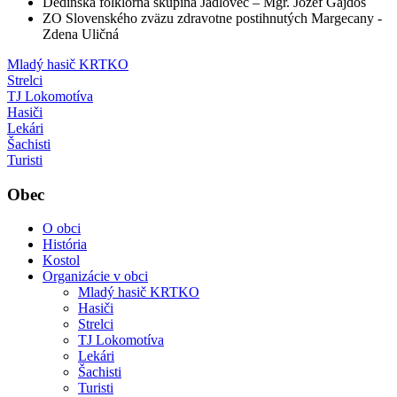
Dedinská folklórna skupina Jadlovec – Mgr. Jozef Gajdoš
ZO Slovenského zväzu zdravotne postihnutých Margecany -
Zdena Uličná
Mladý hasič KRTKO
Strelci
TJ Lokomotíva
Hasiči
Lekári
Šachisti
Turisti
Obec
O obci
História
Kostol
Organizácie v obci
Mladý hasič KRTKO
Hasiči
Strelci
TJ Lokomotíva
Lekári
Šachisti
Turisti