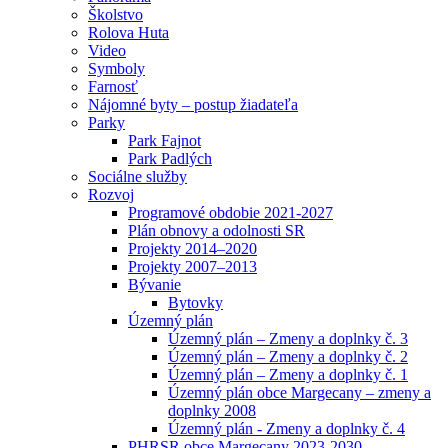
Školstvo
Rolova Huta
Video
Symboly
Farnosť
Nájomné byty – postup žiadateľa
Parky
Park Fajnot
Park Padlých
Sociálne služby
Rozvoj
Programové obdobie 2021-2027
Plán obnovy a odolnosti SR
Projekty 2014–2020
Projekty 2007–2013
Bývanie
Bytovky
Územný plán
Územný plán – Zmeny a doplnky č. 3
Územný plán – Zmeny a doplnky č. 2
Územný plán – Zmeny a doplnky č. 1
Územný plán obce Margecany – zmeny a
doplnky 2008
Územný plán - Zmeny a doplnky č. 4
PHRSR obce Margecany 2023-2030