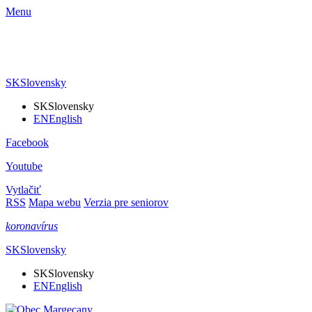
Menu
SK
Slovensky
SK
Slovensky
EN
English
Facebook
Youtube
Vytlačiť
RSS
Mapa webu
Verzia pre seniorov
koronavírus
SK
Slovensky
SK
Slovensky
EN
English