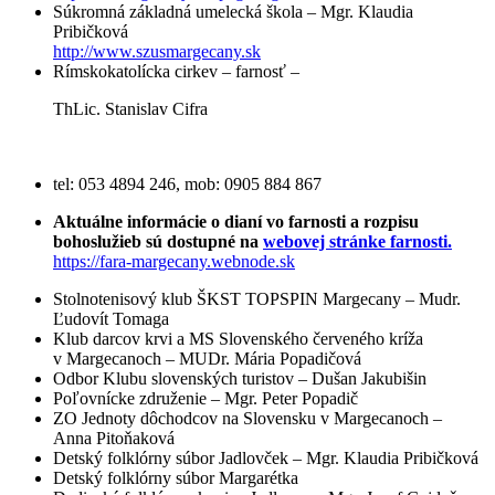
Súkromná základná umelecká škola – Mgr. Klaudia
Pribičková
http://www.szusmargecany.sk
Rímskokatolícka cirkev – farnosť –
ThLic. Stanislav Cifra
tel: 053 4894 246, mob: 0905 884 867
Aktuálne informácie o dianí vo farnosti a rozpisu
bohoslužieb sú dostupné na
webovej stránke farnosti.
https://fara-margecany.webnode.sk
Stolnotenisový klub ŠKST TOPSPIN Margecany – Mudr.
Ľudovít Tomaga
Klub darcov krvi a MS Slovenského červeného kríža
v Margecanoch – MUDr. Mária Popadičová
Odbor Klubu slovenských turistov – Dušan Jakubišin
Poľovnícke združenie – Mgr. Peter Popadič
ZO Jednoty dôchodcov na Slovensku v Margecanoch –
Anna Pitoňaková
Detský folklórny súbor Jadlovček – Mgr. Klaudia Pribičková
Detský folklórny súbor Margarétka