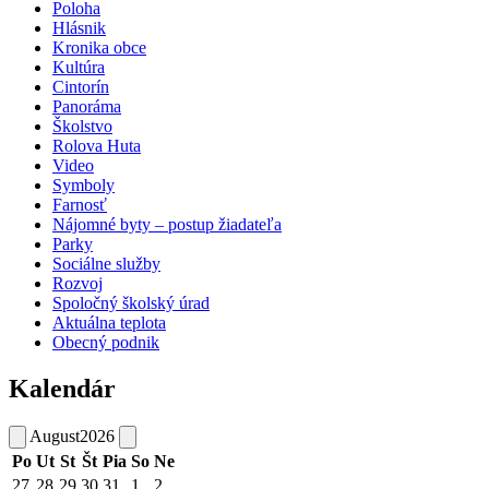
Poloha
Hlásnik
Kronika obce
Kultúra
Cintorín
Panoráma
Školstvo
Rolova Huta
Video
Symboly
Farnosť
Nájomné byty – postup žiadateľa
Parky
Sociálne služby
Rozvoj
Spoločný školský úrad
Aktuálna teplota
Obecný podnik
Kalendár
August
2026
Po
Ut
St
Št
Pia
So
Ne
27
28
29
30
31
1
2