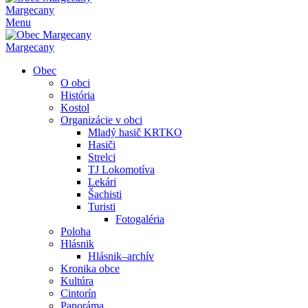
Margecany
Menu
Margecany
Obec
O obci
História
Kostol
Organizácie v obci
Mladý hasič KRTKO
Hasiči
Strelci
TJ Lokomotíva
Lekári
Šachisti
Turisti
Fotogaléria
Poloha
Hlásnik
Hlásnik–archív
Kronika obce
Kultúra
Cintorín
Panoráma