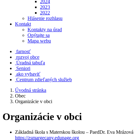
2024
2023
2022
Hlásenie rozhlasu
Kontakt
Kontakty na úrad
Opýtajte sa
Mapa webu
farnosť
rozvoj obce
Úradná tabuľa
Seniori
ako vybaviť
Centrum zdieľaných služieb
Úvodná stránka
Obec
Organizácie v obci
Organizácie v obci
Základná škola s Materskou školou – PaedDr. Eva Mrázová
https://zsmargecany.edupage.org