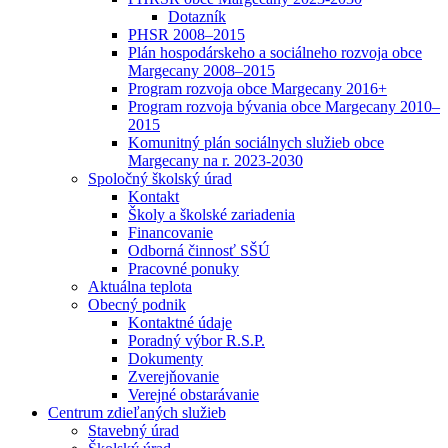
Dotazník
PHSR 2008–2015
Plán hospodárskeho a sociálneho rozvoja obce
Margecany 2008–2015
Program rozvoja obce Margecany 2016+
Program rozvoja bývania obce Margecany 2010–
2015
Komunitný plán sociálnych služieb obce
Margecany na r. 2023-2030
Spoločný školský úrad
Kontakt
Školy a školské zariadenia
Financovanie
Odborná činnosť SŠÚ
Pracovné ponuky
Aktuálna teplota
Obecný podnik
Kontaktné údaje
Poradný výbor R.S.P.
Dokumenty
Zverejňovanie
Verejné obstarávanie
Centrum zdieľaných služieb
Stavebný úrad