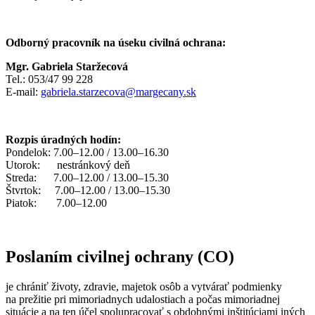
Odborný pracovník na úseku civilná ochrana:
Mgr. Gabriela Staržecová
Tel.: 053/47 99 228
E-mail:
gabriela.starzecova@margecany.sk
Rozpis úradných hodín:
Pondelok: 7.00–12.00 / 13.00–16.30
Utorok: nestránkový deň
Streda: 7.00–12.00 / 13.00–15.30
Štvrtok: 7.00–12.00 / 13.00–15.30
Piatok: 7.00–12.00
Poslaním civilnej ochrany (CO)
je chrániť životy, zdravie, majetok osôb a vytvárať podmienky
na prežitie pri mimoriadnych udalostiach a počas mimoriadnej
situácie a na ten účel spolupracovať s obdobnými inštitúciami iných