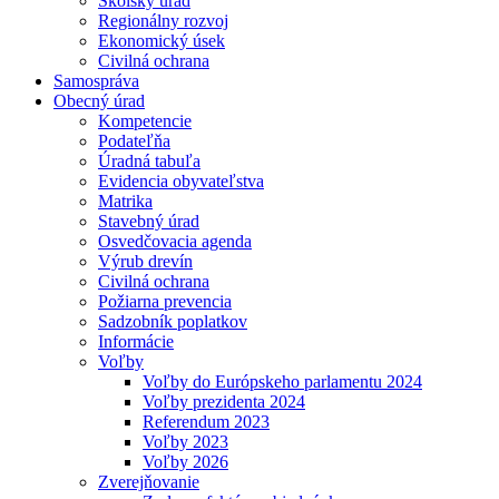
Školský úrad
Regionálny rozvoj
Ekonomický úsek
Civilná ochrana
Samospráva
Obecný úrad
Kompetencie
Podateľňa
Úradná tabuľa
Evidencia obyvateľstva
Matrika
Stavebný úrad
Osvedčovacia agenda
Výrub drevín
Civilná ochrana
Požiarna prevencia
Sadzobník poplatkov
Informácie
Voľby
Voľby do Európskeho parlamentu 2024
Voľby prezidenta 2024
Referendum 2023
Voľby 2023
Voľby 2026
Zverejňovanie