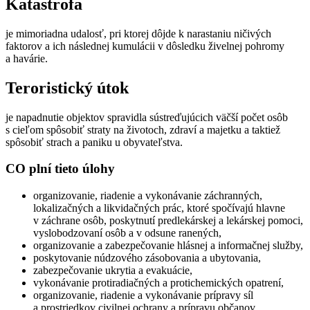
Katastrofa
je mimoriadna udalosť, pri ktorej dôjde k narastaniu ničivých
faktorov a ich následnej kumulácii v dôsledku živelnej pohromy
a havárie.
Teroristický útok
je napadnutie objektov spravidla sústreďujúcich väčší počet osôb
s cieľom spôsobiť straty na životoch, zdraví a majetku a taktiež
spôsobiť strach a paniku u obyvateľstva.
CO plní tieto úlohy
organizovanie, riadenie a vykonávanie záchranných,
lokalizačných a likvidačných prác, ktoré spočívajú hlavne
v záchrane osôb, poskytnutí predlekárskej a lekárskej pomoci,
vyslobodzovaní osôb a v odsune ranených,
organizovanie a zabezpečovanie hlásnej a informačnej služby,
poskytovanie núdzového zásobovania a ubytovania,
zabezpečovanie ukrytia a evakuácie,
vykonávanie protiradiačných a protichemických opatrení,
organizovanie, riadenie a vykonávanie prípravy síl
a prostriedkov civilnej ochrany a prípravu občanov