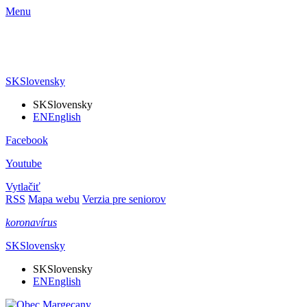
Menu
SK
Slovensky
SK
Slovensky
EN
English
Facebook
Youtube
Vytlačiť
RSS
Mapa webu
Verzia pre seniorov
koronavírus
SK
Slovensky
SK
Slovensky
EN
English