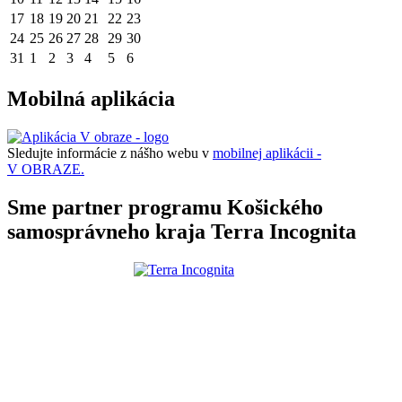
17
18
19
20
21
22
23
24
25
26
27
28
29
30
31
1
2
3
4
5
6
Mobilná aplikácia
Sledujte informácie z nášho webu v
mobilnej aplikácii -
V OBRAZE.
Sme partner programu Košického
samosprávneho kraja Terra Incognita