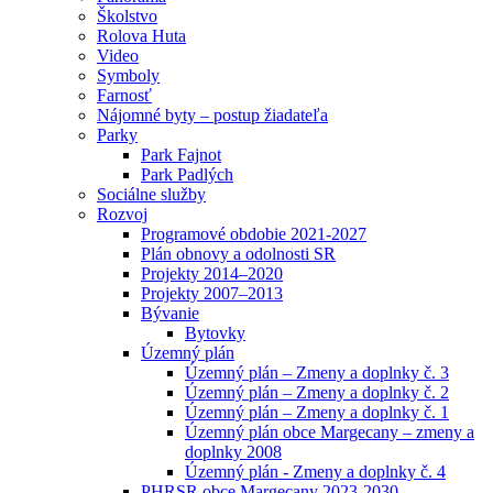
Školstvo
Rolova Huta
Video
Symboly
Farnosť
Nájomné byty – postup žiadateľa
Parky
Park Fajnot
Park Padlých
Sociálne služby
Rozvoj
Programové obdobie 2021-2027
Plán obnovy a odolnosti SR
Projekty 2014–2020
Projekty 2007–2013
Bývanie
Bytovky
Územný plán
Územný plán – Zmeny a doplnky č. 3
Územný plán – Zmeny a doplnky č. 2
Územný plán – Zmeny a doplnky č. 1
Územný plán obce Margecany – zmeny a
doplnky 2008
Územný plán - Zmeny a doplnky č. 4
PHRSR obce Margecany 2023-2030