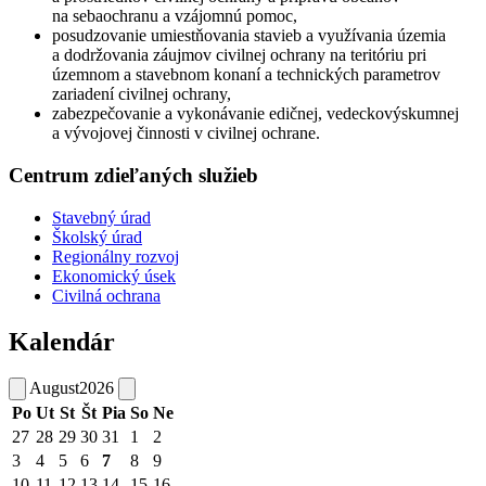
na sebaochranu a vzájomnú pomoc,
posudzovanie umiestňovania stavieb a využívania územia
a dodržovania záujmov civilnej ochrany na teritóriu pri
územnom a stavebnom konaní a technických parametrov
zariadení civilnej ochrany,
zabezpečovanie a vykonávanie edičnej, vedeckovýskumnej
a vývojovej činnosti v civilnej ochrane.
Centrum zdieľaných služieb
Stavebný úrad
Školský úrad
Regionálny rozvoj
Ekonomický úsek
Civilná ochrana
Kalendár
August
2026
Po
Ut
St
Št
Pia
So
Ne
27
28
29
30
31
1
2
3
4
5
6
7
8
9
10
11
12
13
14
15
16