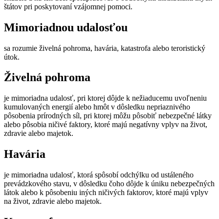
štátov pri poskytovaní vzájomnej pomoci.
Mimoriadnou udalosťou
sa rozumie živelná pohroma, havária, katastrofa alebo teroristický
útok.
Živelná pohroma
je mimoriadna udalosť, pri ktorej dôjde k nežiaducemu uvoľneniu
kumulovaných energií alebo hmôt v dôsledku nepriaznivého
pôsobenia prírodných síl, pri ktorej môžu pôsobiť nebezpečné látky
alebo pôsobia ničivé faktory, ktoré majú negatívny vplyv na život,
zdravie alebo majetok.
Havária
je mimoriadna udalosť, ktorá spôsobí odchýlku od ustáleného
prevádzkového stavu, v dôsledku čoho dôjde k úniku nebezpečných
látok alebo k pôsobeniu iných ničivých faktorov, ktoré majú vplyv
na život, zdravie alebo majetok.