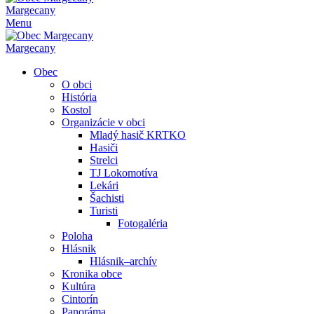
Margecany
Menu
Margecany
Obec
O obci
História
Kostol
Organizácie v obci
Mladý hasič KRTKO
Hasiči
Strelci
TJ Lokomotíva
Lekári
Šachisti
Turisti
Fotogaléria
Poloha
Hlásnik
Hlásnik–archív
Kronika obce
Kultúra
Cintorín
Panoráma