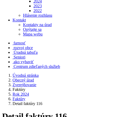
2024
2023
2022
Hlásenie rozhlasu
Kontakt
Kontakty na úrad
Opýtajte sa
Mapa webu
farnosť
rozvoj obce
Úradná tabuľa
Seniori
ako vybaviť
Centrum zdieľaných služieb
Úvodná stránka
Obecný úrad
Zverejňovanie
Faktúry
Rok 2024
Faktúry
Detail faktúry 116
Detail faktúry 116