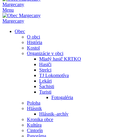
Margecany
Menu
Margecany
Obec
O obci
História
Kostol
Organizácie v obci
Mladý hasič KRTKO
Hasiči
Strelci
TJ Lokomotíva
Lekári
Šachisti
Turisti
Fotogaléria
Poloha
Hlásnik
Hlásnik–archív
Kronika obce
Kultúra
Cintorín
Panoráma