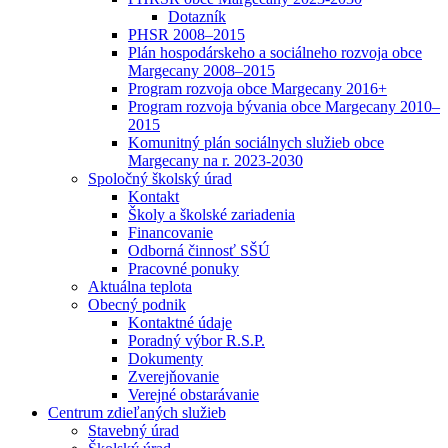
Dotazník
PHSR 2008–2015
Plán hospodárskeho a sociálneho rozvoja obce
Margecany 2008–2015
Program rozvoja obce Margecany 2016+
Program rozvoja bývania obce Margecany 2010–
2015
Komunitný plán sociálnych služieb obce
Margecany na r. 2023-2030
Spoločný školský úrad
Kontakt
Školy a školské zariadenia
Financovanie
Odborná činnosť SŠÚ
Pracovné ponuky
Aktuálna teplota
Obecný podnik
Kontaktné údaje
Poradný výbor R.S.P.
Dokumenty
Zverejňovanie
Verejné obstarávanie
Centrum zdieľaných služieb
Stavebný úrad