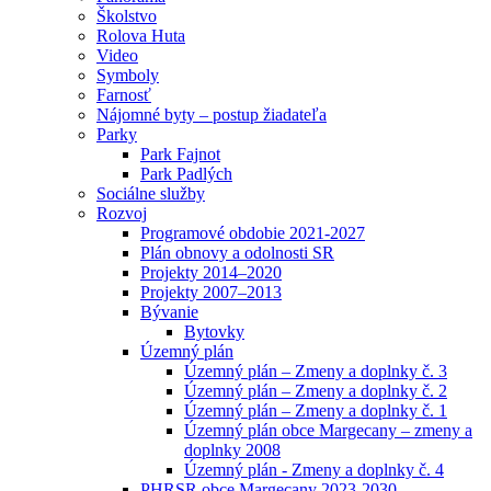
Školstvo
Rolova Huta
Video
Symboly
Farnosť
Nájomné byty – postup žiadateľa
Parky
Park Fajnot
Park Padlých
Sociálne služby
Rozvoj
Programové obdobie 2021-2027
Plán obnovy a odolnosti SR
Projekty 2014–2020
Projekty 2007–2013
Bývanie
Bytovky
Územný plán
Územný plán – Zmeny a doplnky č. 3
Územný plán – Zmeny a doplnky č. 2
Územný plán – Zmeny a doplnky č. 1
Územný plán obce Margecany – zmeny a
doplnky 2008
Územný plán - Zmeny a doplnky č. 4
PHRSR obce Margecany 2023-2030