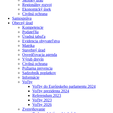
Školský úrad
Regionálny rozvoj
Ekonomický úsek
Civilná ochrana
Samospráva
Obecný úrad
Kompetencie
Podateľňa
Úradná tabuľa
Evidencia obyvateľstva
Matrika
Stavebný úrad
Osvedčovacia agenda
Výrub drevín
Civilná ochrana
Požiarna prevencia
Sadzobník poplatkov
Informácie
Voľby
Voľby do Európskeho parlamentu 2024
Voľby prezidenta 2024
Referendum 2023
Voľby 2023
Voľby 2026
Zverejňovanie