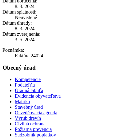
Dátum doručenia:
8. 3. 2024
Dátum splatnosti:
Neuvedené
Dátum úhrady:
8. 3. 2024
Dátum zverejnenia:
3. 5. 2024
Poznámka:
Faktúra 24024
Obecný úrad
Kompetencie
Podateľňa
Úradná tabuľa
Evidencia obyvateľstva
Matrika
Stavebný úrad
Osvedčovacia agenda
Výrub drevín
Civilná ochrana
Požiarna prevencia
Sadzobník poplatkov