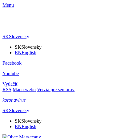
Menu
SK
Slovensky
SK
Slovensky
EN
English
Facebook
Youtube
Vytlačiť
RSS
Mapa webu
Verzia pre seniorov
koronavírus
SK
Slovensky
SK
Slovensky
EN
English