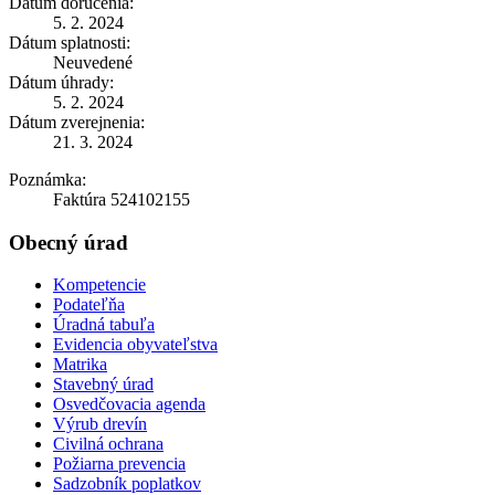
Dátum doručenia:
5. 2. 2024
Dátum splatnosti:
Neuvedené
Dátum úhrady:
5. 2. 2024
Dátum zverejnenia:
21. 3. 2024
Poznámka:
Faktúra 524102155
Obecný úrad
Kompetencie
Podateľňa
Úradná tabuľa
Evidencia obyvateľstva
Matrika
Stavebný úrad
Osvedčovacia agenda
Výrub drevín
Civilná ochrana
Požiarna prevencia
Sadzobník poplatkov