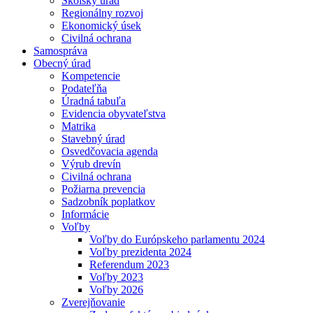
Školský úrad
Regionálny rozvoj
Ekonomický úsek
Civilná ochrana
Samospráva
Obecný úrad
Kompetencie
Podateľňa
Úradná tabuľa
Evidencia obyvateľstva
Matrika
Stavebný úrad
Osvedčovacia agenda
Výrub drevín
Civilná ochrana
Požiarna prevencia
Sadzobník poplatkov
Informácie
Voľby
Voľby do Európskeho parlamentu 2024
Voľby prezidenta 2024
Referendum 2023
Voľby 2023
Voľby 2026
Zverejňovanie