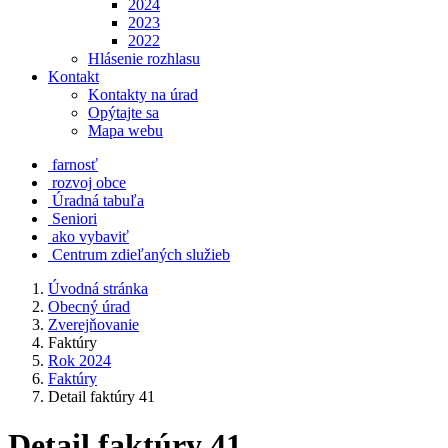
2024
2023
2022
Hlásenie rozhlasu
Kontakt
Kontakty na úrad
Opýtajte sa
Mapa webu
farnosť
rozvoj obce
Úradná tabuľa
Seniori
ako vybaviť
Centrum zdieľaných služieb
Úvodná stránka
Obecný úrad
Zverejňovanie
Faktúry
Rok 2024
Faktúry
Detail faktúry 41
Detail faktúry 41