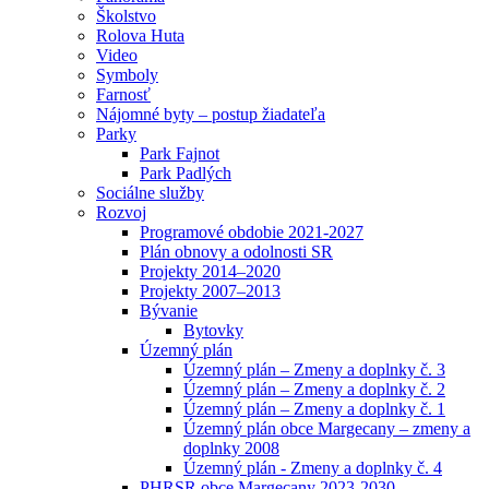
Školstvo
Rolova Huta
Video
Symboly
Farnosť
Nájomné byty – postup žiadateľa
Parky
Park Fajnot
Park Padlých
Sociálne služby
Rozvoj
Programové obdobie 2021-2027
Plán obnovy a odolnosti SR
Projekty 2014–2020
Projekty 2007–2013
Bývanie
Bytovky
Územný plán
Územný plán – Zmeny a doplnky č. 3
Územný plán – Zmeny a doplnky č. 2
Územný plán – Zmeny a doplnky č. 1
Územný plán obce Margecany – zmeny a
doplnky 2008
Územný plán - Zmeny a doplnky č. 4
PHRSR obce Margecany 2023-2030