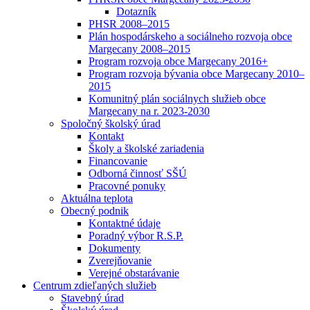
Dotazník
PHSR 2008–2015
Plán hospodárskeho a sociálneho rozvoja obce
Margecany 2008–2015
Program rozvoja obce Margecany 2016+
Program rozvoja bývania obce Margecany 2010–
2015
Komunitný plán sociálnych služieb obce
Margecany na r. 2023-2030
Spoločný školský úrad
Kontakt
Školy a školské zariadenia
Financovanie
Odborná činnosť SŠÚ
Pracovné ponuky
Aktuálna teplota
Obecný podnik
Kontaktné údaje
Poradný výbor R.S.P.
Dokumenty
Zverejňovanie
Verejné obstarávanie
Centrum zdieľaných služieb
Stavebný úrad