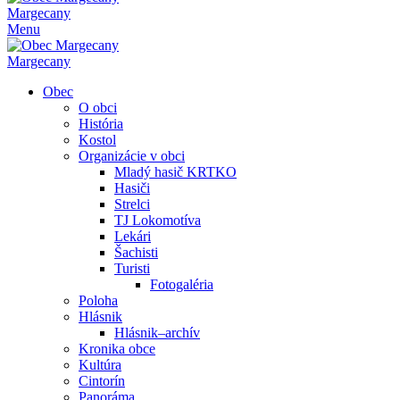
Margecany
Menu
Margecany
Obec
O obci
História
Kostol
Organizácie v obci
Mladý hasič KRTKO
Hasiči
Strelci
TJ Lokomotíva
Lekári
Šachisti
Turisti
Fotogaléria
Poloha
Hlásnik
Hlásnik–archív
Kronika obce
Kultúra
Cintorín
Panoráma