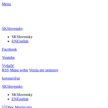
Menu
SK
Slovensky
SK
Slovensky
EN
English
Facebook
Youtube
Vytlačiť
RSS
Mapa webu
Verzia pre seniorov
koronavírus
SK
Slovensky
SK
Slovensky
EN
English