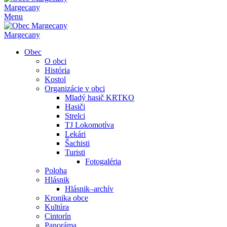
Margecany
Menu
Margecany
Obec
O obci
História
Kostol
Organizácie v obci
Mladý hasič KRTKO
Hasiči
Strelci
TJ Lokomotíva
Lekári
Šachisti
Turisti
Fotogaléria
Poloha
Hlásnik
Hlásnik–archív
Kronika obce
Kultúra
Cintorín
Panoráma