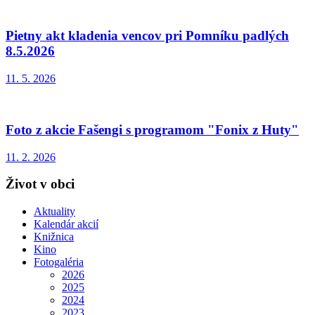
Pietny akt kladenia vencov pri Pomníku padlých
8.5.2026
11. 5. 2026
Foto z akcie Fašengi s programom "Fonix z Huty"
11. 2. 2026
Život v obci
Aktuality
Kalendár akcií
Knižnica
Kino
Fotogaléria
2026
2025
2024
2023