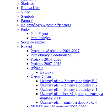
Školstvo
Rolova Huta
Video
Symboly
Farnosť
Nájomné byty – postup žiadateľa
Parky
Park Fajnot
Park Padlých
Sociálne služby
Rozvoj
Programové obdobie 2021-2027
Plán obnovy a odolnosti SR
Projekty 2014–2020
Projekty 2007–2013
Bývanie
Bytovky
Územný plán
Územný plán – Zmeny a doplnky č. 3
Územný plán – Zmeny a doplnky č. 2
Územný plán – Zmeny a doplnky č. 1
Územný plán obce Margecany – zmeny a
doplnky 2008
Územný plán - Zmeny a doplnky č. 4
PHRSR obce Margecany 2023-2030