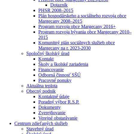
Dotazník
PHSR 2008–2015
Plán hospodárskeho a sociálneho rozvoja obce
Margecany 2008–2015
Program rozvoja obce Margecany 2016+
Program rozvoja bývania obce Margecany 2010–
2015
Komunitný plán sociálnych služieb obce
Margecany na r. 2023-2030
Spoločný školský úrad
Kontakt
Školy a školské zariadenia
Financovanie
Odborná činnosť SŠÚ
Pracovné ponuky
Aktuálna teplota
Obecný podnik
Kontaktné údaje
Poradný výbor R.S.P.
Dokumenty
Zverejňovanie
Verejné obstarávanie
Centrum zdieľaných služieb
Stavebný úrad