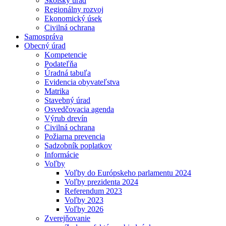
Školský úrad
Regionálny rozvoj
Ekonomický úsek
Civilná ochrana
Samospráva
Obecný úrad
Kompetencie
Podateľňa
Úradná tabuľa
Evidencia obyvateľstva
Matrika
Stavebný úrad
Osvedčovacia agenda
Výrub drevín
Civilná ochrana
Požiarna prevencia
Sadzobník poplatkov
Informácie
Voľby
Voľby do Európskeho parlamentu 2024
Voľby prezidenta 2024
Referendum 2023
Voľby 2023
Voľby 2026
Zverejňovanie