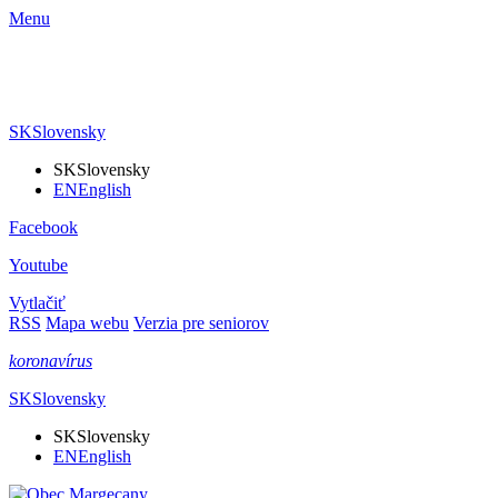
Menu
SK
Slovensky
SK
Slovensky
EN
English
Facebook
Youtube
Vytlačiť
RSS
Mapa webu
Verzia pre seniorov
koronavírus
SK
Slovensky
SK
Slovensky
EN
English