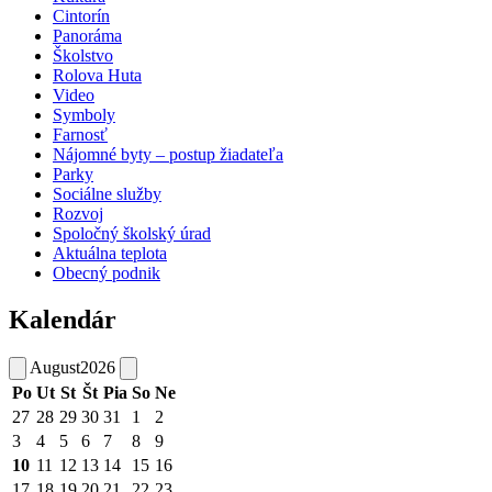
Cintorín
Panoráma
Školstvo
Rolova Huta
Video
Symboly
Farnosť
Nájomné byty – postup žiadateľa
Parky
Sociálne služby
Rozvoj
Spoločný školský úrad
Aktuálna teplota
Obecný podnik
Kalendár
August
2026
Po
Ut
St
Št
Pia
So
Ne
27
28
29
30
31
1
2
3
4
5
6
7
8
9
10
11
12
13
14
15
16
17
18
19
20
21
22
23