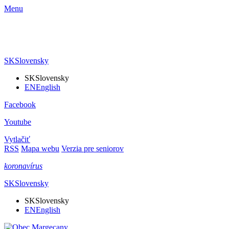
Menu
SK
Slovensky
SK
Slovensky
EN
English
Facebook
Youtube
Vytlačiť
RSS
Mapa webu
Verzia pre seniorov
koronavírus
SK
Slovensky
SK
Slovensky
EN
English