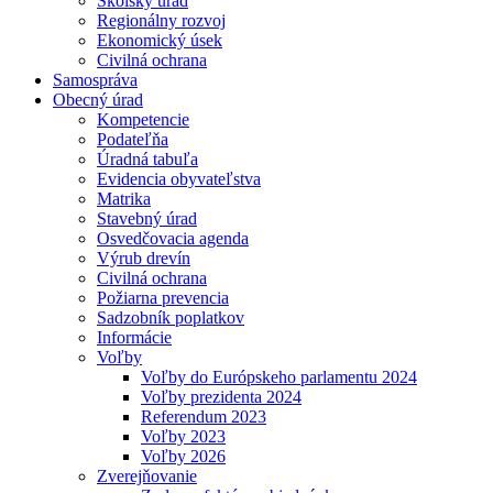
Školský úrad
Regionálny rozvoj
Ekonomický úsek
Civilná ochrana
Samospráva
Obecný úrad
Kompetencie
Podateľňa
Úradná tabuľa
Evidencia obyvateľstva
Matrika
Stavebný úrad
Osvedčovacia agenda
Výrub drevín
Civilná ochrana
Požiarna prevencia
Sadzobník poplatkov
Informácie
Voľby
Voľby do Európskeho parlamentu 2024
Voľby prezidenta 2024
Referendum 2023
Voľby 2023
Voľby 2026
Zverejňovanie