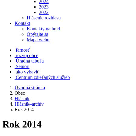
2024
2023
2022
Hlásenie rozhlasu
Kontakt
Kontakty na úrad
Opýtajte sa
Mapa webu
farnosť
rozvoj obce
Úradná tabuľa
Seniori
ako vybaviť
Centrum zdieľaných služieb
Úvodná stránka
Obec
Hlásnik
Hlásnik–archív
Rok 2014
Rok 2014