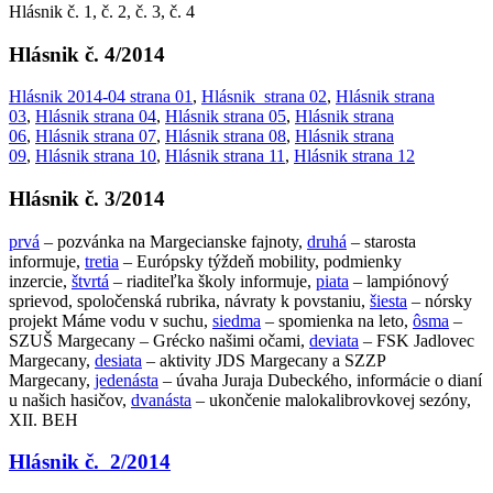
Hlásnik č. 1, č. 2, č. 3, č. 4
Hlásnik č. 4/2014
Hlásnik 2014-04 strana 01
,
Hlásnik strana 02
,
Hlásnik strana
03
,
Hlásnik strana 04
,
Hlásnik strana 05
,
Hlásnik strana
06
,
Hlásnik strana 07
,
Hlásnik strana 08
,
Hlásnik strana
09
,
Hlásnik strana 10
,
Hlásnik strana 11
,
Hlásnik strana 12
Hlásnik č. 3/2014
prvá
– pozvánka na Margecianske fajnoty,
druhá
– starosta
informuje,
tretia
– Európsky týždeň mobility, podmienky
inzercie,
štvrtá
– riaditeľka školy informuje,
piata
– lampiónový
sprievod, spoločenská rubrika, návraty k povstaniu,
šiesta
– nórsky
projekt Máme vodu v suchu,
siedma
– spomienka na leto,
ôsma
–
SZUŠ Margecany – Grécko našimi očami,
deviata
– FSK Jadlovec
Margecany,
desiata
– aktivity JDS Margecany a SZZP
Margecany,
jedenásta
– úvaha Juraja Dubeckého, informácie o dianí
u našich hasičov,
dvanásta
– ukončenie malokalibrovkovej sezóny,
XII. BEH
Hlásnik č. 2/2014