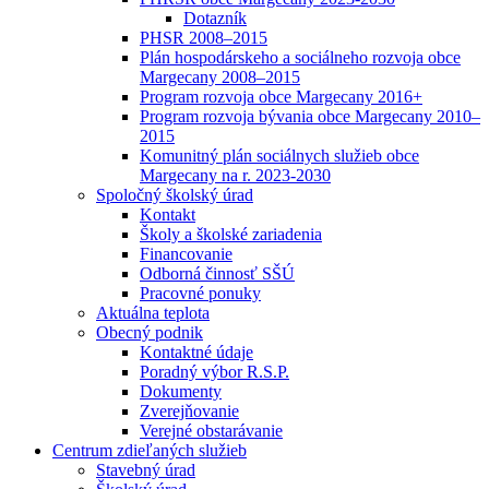
Dotazník
PHSR 2008–2015
Plán hospodárskeho a sociálneho rozvoja obce
Margecany 2008–2015
Program rozvoja obce Margecany 2016+
Program rozvoja bývania obce Margecany 2010–
2015
Komunitný plán sociálnych služieb obce
Margecany na r. 2023-2030
Spoločný školský úrad
Kontakt
Školy a školské zariadenia
Financovanie
Odborná činnosť SŠÚ
Pracovné ponuky
Aktuálna teplota
Obecný podnik
Kontaktné údaje
Poradný výbor R.S.P.
Dokumenty
Zverejňovanie
Verejné obstarávanie
Centrum zdieľaných služieb
Stavebný úrad