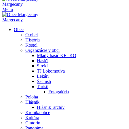
Margecany
Menu
Margecany
Obec
O obci
História
Kostol
Organizácie v obci
Mladý hasič KRTKO
Hasiči
Strelci
TJ Lokomotíva
Lekári
Šachisti
Turisti
Fotogaléria
Poloha
Hlásnik
Hlásnik–archív
Kronika obce
Kultúra
Cintorín
Panoráma