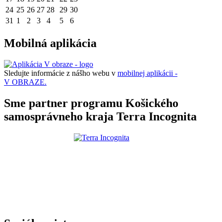
24
25
26
27
28
29
30
31
1
2
3
4
5
6
Mobilná aplikácia
Sledujte informácie z nášho webu v
mobilnej aplikácii -
V OBRAZE.
Sme partner programu Košického
samosprávneho kraja Terra Incognita