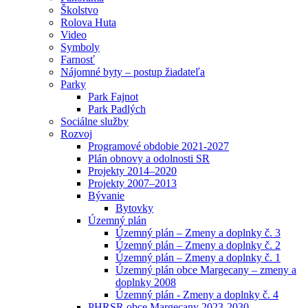
Školstvo
Rolova Huta
Video
Symboly
Farnosť
Nájomné byty – postup žiadateľa
Parky
Park Fajnot
Park Padlých
Sociálne služby
Rozvoj
Programové obdobie 2021-2027
Plán obnovy a odolnosti SR
Projekty 2014–2020
Projekty 2007–2013
Bývanie
Bytovky
Územný plán
Územný plán – Zmeny a doplnky č. 3
Územný plán – Zmeny a doplnky č. 2
Územný plán – Zmeny a doplnky č. 1
Územný plán obce Margecany – zmeny a
doplnky 2008
Územný plán - Zmeny a doplnky č. 4
PHRSR obce Margecany 2023-2030