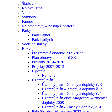
Školstvo
Rolova Huta
Video
Symboly
Farnosť
Nájomné byty – postup žiadateľa
Parky
Park Fajnot
Park Padlých
Sociálne služby
Rozvoj
Programové obdobie 2021-2027
Plán obnovy a odolnosti SR
Projekty 2014–2020
Projekty 2007–2013
Bývanie
Bytovky
Územný plán
Územný plán – Zmeny a doplnky č. 3
Územný plán – Zmeny a doplnky č. 2
Územný plán – Zmeny a doplnky č. 1
Územný plán obce Margecany – zmeny a
doplnky 2008
Územný plán - Zmeny a doplnky č. 4
PHRSR obce Margecany 2023-2030