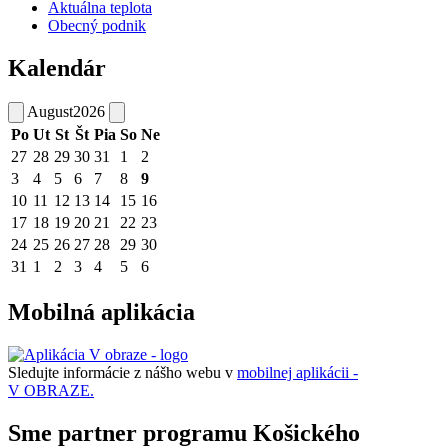
Aktuálna teplota
Obecný podnik
Kalendár
August
2026
Po
Ut
St
Št
Pia
So
Ne
27
28
29
30
31
1
2
3
4
5
6
7
8
9
10
11
12
13
14
15
16
17
18
19
20
21
22
23
24
25
26
27
28
29
30
31
1
2
3
4
5
6
Mobilná aplikácia
Sledujte informácie z nášho webu v
mobilnej aplikácii -
V OBRAZE.
Sme partner programu Košického