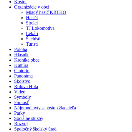
Kostol
Organizácie v obci
Mladý hasič KRTKO
Hasiči
Strelci
TJ Lokomotíva
Lekári
Šachisti
Turisti
Poloha
Hlásnik
Kronika obce
Kultúra
Cintorín
Panoráma
Školstvo
Rolova Huta
Video
Symboly
Farnosť
Nájomné byty – postup žiadateľa
Parky
Sociálne služby
Rozvoj
Spoločný školský úrad