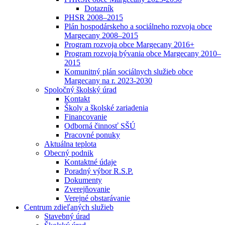
Dotazník
PHSR 2008–2015
Plán hospodárskeho a sociálneho rozvoja obce
Margecany 2008–2015
Program rozvoja obce Margecany 2016+
Program rozvoja bývania obce Margecany 2010–
2015
Komunitný plán sociálnych služieb obce
Margecany na r. 2023-2030
Spoločný školský úrad
Kontakt
Školy a školské zariadenia
Financovanie
Odborná činnosť SŠÚ
Pracovné ponuky
Aktuálna teplota
Obecný podnik
Kontaktné údaje
Poradný výbor R.S.P.
Dokumenty
Zverejňovanie
Verejné obstarávanie
Centrum zdieľaných služieb
Stavebný úrad