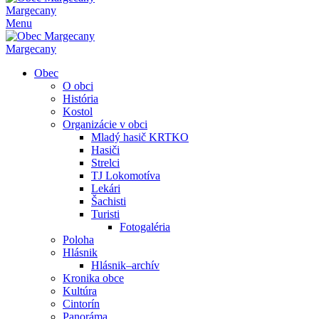
Margecany
Menu
Margecany
Obec
O obci
História
Kostol
Organizácie v obci
Mladý hasič KRTKO
Hasiči
Strelci
TJ Lokomotíva
Lekári
Šachisti
Turisti
Fotogaléria
Poloha
Hlásnik
Hlásnik–archív
Kronika obce
Kultúra
Cintorín
Panoráma