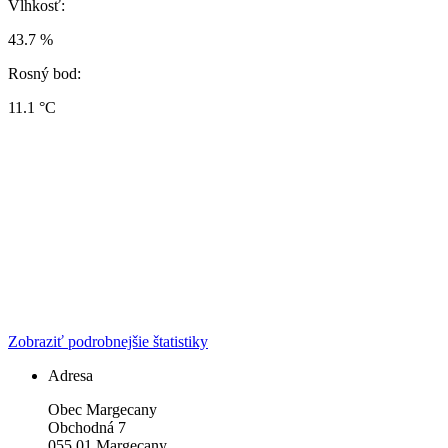
Vlhkosť:
43.7 %
Rosný bod:
11.1 °C
Zobraziť podrobnejšie štatistiky
Adresa
Obec Margecany
Obchodná 7
055 01 Margecany