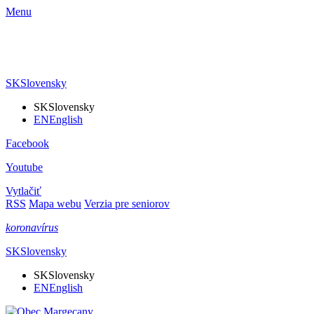
Menu
SK
Slovensky
SK
Slovensky
EN
English
Facebook
Youtube
Vytlačiť
RSS
Mapa webu
Verzia pre seniorov
koronavírus
SK
Slovensky
SK
Slovensky
EN
English