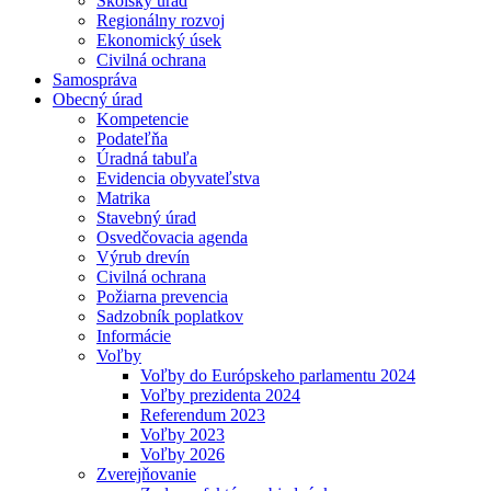
Školský úrad
Regionálny rozvoj
Ekonomický úsek
Civilná ochrana
Samospráva
Obecný úrad
Kompetencie
Podateľňa
Úradná tabuľa
Evidencia obyvateľstva
Matrika
Stavebný úrad
Osvedčovacia agenda
Výrub drevín
Civilná ochrana
Požiarna prevencia
Sadzobník poplatkov
Informácie
Voľby
Voľby do Európskeho parlamentu 2024
Voľby prezidenta 2024
Referendum 2023
Voľby 2023
Voľby 2026
Zverejňovanie