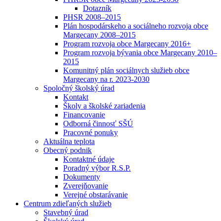
Dotazník
PHSR 2008–2015
Plán hospodárskeho a sociálneho rozvoja obce
Margecany 2008–2015
Program rozvoja obce Margecany 2016+
Program rozvoja bývania obce Margecany 2010–
2015
Komunitný plán sociálnych služieb obce
Margecany na r. 2023-2030
Spoločný školský úrad
Kontakt
Školy a školské zariadenia
Financovanie
Odborná činnosť SŠÚ
Pracovné ponuky
Aktuálna teplota
Obecný podnik
Kontaktné údaje
Poradný výbor R.S.P.
Dokumenty
Zverejňovanie
Verejné obstarávanie
Centrum zdieľaných služieb
Stavebný úrad