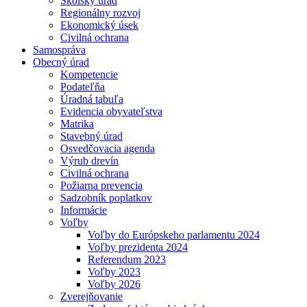
Školský úrad
Regionálny rozvoj
Ekonomický úsek
Civilná ochrana
Samospráva
Obecný úrad
Kompetencie
Podateľňa
Úradná tabuľa
Evidencia obyvateľstva
Matrika
Stavebný úrad
Osvedčovacia agenda
Výrub drevín
Civilná ochrana
Požiarna prevencia
Sadzobník poplatkov
Informácie
Voľby
Voľby do Európskeho parlamentu 2024
Voľby prezidenta 2024
Referendum 2023
Voľby 2023
Voľby 2026
Zverejňovanie