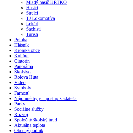
Mladý hasič KRTKO
Hasiči
Strelci
TJ Lokomotíva
Lekári
Šachisti
Turisti
Poloha
Hlásnik
Kronika obce
Kultúra
Cintorín
Panoráma
Školstvo
Rolova Huta
Video
Symboly
Farnosť
Nájomné byty – postup žiadateľa
Parky
Sociálne služby
Rozvoj
Spoločný školský úrad
Aktuálna teplota
Obecný podnik