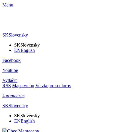
Menu
SK
Slovensky
SK
Slovensky
EN
English
Facebook
Youtube
Vytlačiť
RSS
Mapa webu
Verzia pre seniorov
koronavírus
SK
Slovensky
SK
Slovensky
EN
English