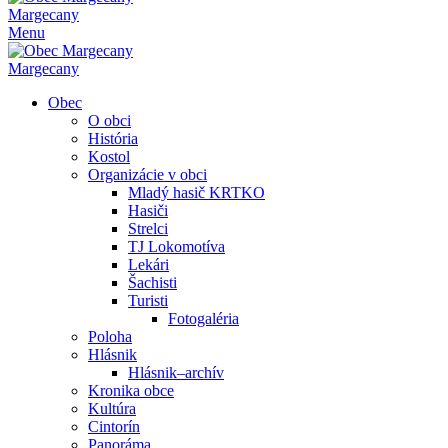
Margecany
Menu
Margecany
Obec
O obci
História
Kostol
Organizácie v obci
Mladý hasič KRTKO
Hasiči
Strelci
TJ Lokomotíva
Lekári
Šachisti
Turisti
Fotogaléria
Poloha
Hlásnik
Hlásnik–archív
Kronika obce
Kultúra
Cintorín
Panoráma