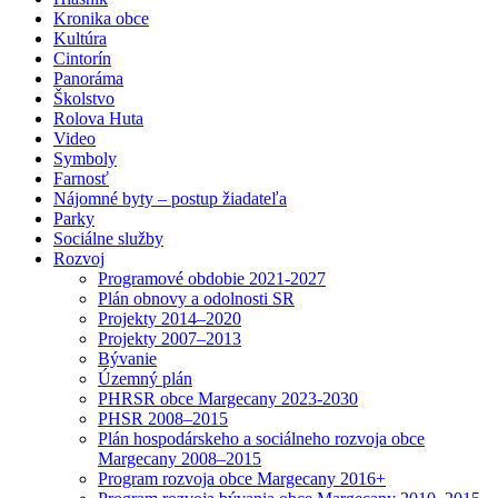
Kronika obce
Kultúra
Cintorín
Panoráma
Školstvo
Rolova Huta
Video
Symboly
Farnosť
Nájomné byty – postup žiadateľa
Parky
Sociálne služby
Rozvoj
Programové obdobie 2021-2027
Plán obnovy a odolnosti SR
Projekty 2014–2020
Projekty 2007–2013
Bývanie
Územný plán
PHRSR obce Margecany 2023-2030
PHSR 2008–2015
Plán hospodárskeho a sociálneho rozvoja obce
Margecany 2008–2015
Program rozvoja obce Margecany 2016+