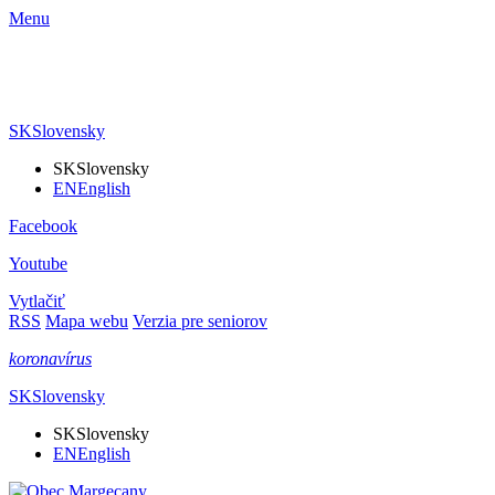
Menu
SK
Slovensky
SK
Slovensky
EN
English
Facebook
Youtube
Vytlačiť
RSS
Mapa webu
Verzia pre seniorov
koronavírus
SK
Slovensky
SK
Slovensky
EN
English