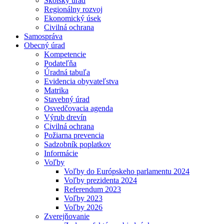
Školský úrad
Regionálny rozvoj
Ekonomický úsek
Civilná ochrana
Samospráva
Obecný úrad
Kompetencie
Podateľňa
Úradná tabuľa
Evidencia obyvateľstva
Matrika
Stavebný úrad
Osvedčovacia agenda
Výrub drevín
Civilná ochrana
Požiarna prevencia
Sadzobník poplatkov
Informácie
Voľby
Voľby do Európskeho parlamentu 2024
Voľby prezidenta 2024
Referendum 2023
Voľby 2023
Voľby 2026
Zverejňovanie