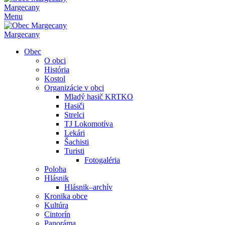
Margecany
Menu
Margecany
Obec
O obci
História
Kostol
Organizácie v obci
Mladý hasič KRTKO
Hasiči
Strelci
TJ Lokomotíva
Lekári
Šachisti
Turisti
Fotogaléria
Poloha
Hlásnik
Hlásnik–archív
Kronika obce
Kultúra
Cintorín
Panoráma