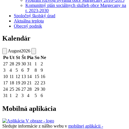
Program rozvoja bývania obce Margecany 2010–2015
Komunitný plán sociálnych služieb obce Margecany na
r. 2023-2030
Spoločný školský úrad
Aktuálna teplota
Obecný podnik
Kalendár
August
2026
Po
Ut
St
Št
Pia
So
Ne
27
28
29
30
31
1
2
3
4
5
6
7
8
9
10
11
12
13
14
15
16
17
18
19
20
21
22
23
24
25
26
27
28
29
30
31
1
2
3
4
5
6
Mobilná aplikácia
Sledujte informácie z nášho webu v
mobilnej aplikácii -