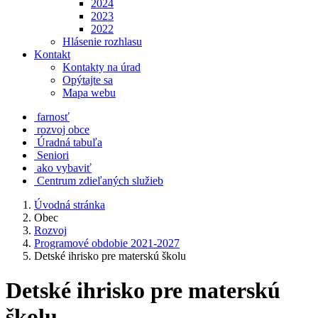
2024
2023
2022
Hlásenie rozhlasu
Kontakt
Kontakty na úrad
Opýtajte sa
Mapa webu
farnosť
rozvoj obce
Úradná tabuľa
Seniori
ako vybaviť
Centrum zdieľaných služieb
Úvodná stránka
Obec
Rozvoj
Programové obdobie 2021-2027
Detské ihrisko pre materskú školu
Detské ihrisko pre materskú
školu