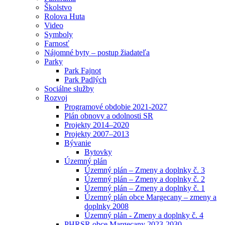
Školstvo
Rolova Huta
Video
Symboly
Farnosť
Nájomné byty – postup žiadateľa
Parky
Park Fajnot
Park Padlých
Sociálne služby
Rozvoj
Programové obdobie 2021-2027
Plán obnovy a odolnosti SR
Projekty 2014–2020
Projekty 2007–2013
Bývanie
Bytovky
Územný plán
Územný plán – Zmeny a doplnky č. 3
Územný plán – Zmeny a doplnky č. 2
Územný plán – Zmeny a doplnky č. 1
Územný plán obce Margecany – zmeny a
doplnky 2008
Územný plán - Zmeny a doplnky č. 4
PHRSR obce Margecany 2023-2030