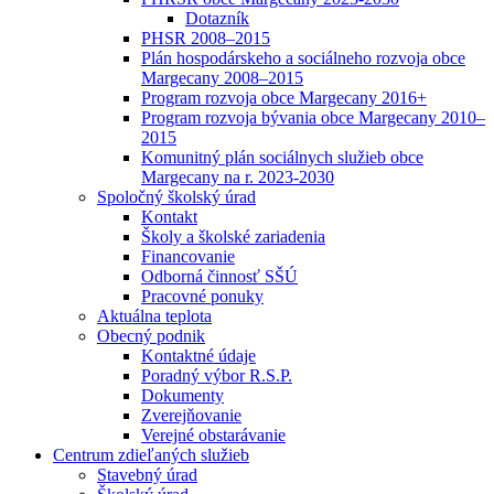
Dotazník
PHSR 2008–2015
Plán hospodárskeho a sociálneho rozvoja obce
Margecany 2008–2015
Program rozvoja obce Margecany 2016+
Program rozvoja bývania obce Margecany 2010–
2015
Komunitný plán sociálnych služieb obce
Margecany na r. 2023-2030
Spoločný školský úrad
Kontakt
Školy a školské zariadenia
Financovanie
Odborná činnosť SŠÚ
Pracovné ponuky
Aktuálna teplota
Obecný podnik
Kontaktné údaje
Poradný výbor R.S.P.
Dokumenty
Zverejňovanie
Verejné obstarávanie
Centrum zdieľaných služieb
Stavebný úrad