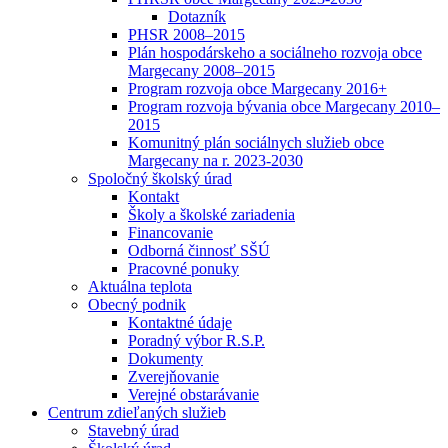
Dotazník
PHSR 2008–2015
Plán hospodárskeho a sociálneho rozvoja obce
Margecany 2008–2015
Program rozvoja obce Margecany 2016+
Program rozvoja bývania obce Margecany 2010–
2015
Komunitný plán sociálnych služieb obce
Margecany na r. 2023-2030
Spoločný školský úrad
Kontakt
Školy a školské zariadenia
Financovanie
Odborná činnosť SŠÚ
Pracovné ponuky
Aktuálna teplota
Obecný podnik
Kontaktné údaje
Poradný výbor R.S.P.
Dokumenty
Zverejňovanie
Verejné obstarávanie
Centrum zdieľaných služieb
Stavebný úrad