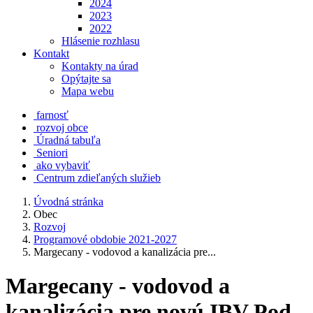
2024
2023
2022
Hlásenie rozhlasu
Kontakt
Kontakty na úrad
Opýtajte sa
Mapa webu
farnosť
rozvoj obce
Úradná tabuľa
Seniori
ako vybaviť
Centrum zdieľaných služieb
Úvodná stránka
Obec
Rozvoj
Programové obdobie 2021-2027
Margecany - vodovod a kanalizácia pre...
Margecany - vodovod a
kanalizácia pre novú IBV Pod