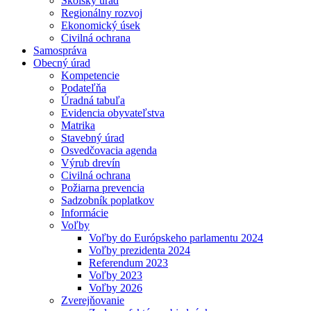
Školský úrad
Regionálny rozvoj
Ekonomický úsek
Civilná ochrana
Samospráva
Obecný úrad
Kompetencie
Podateľňa
Úradná tabuľa
Evidencia obyvateľstva
Matrika
Stavebný úrad
Osvedčovacia agenda
Výrub drevín
Civilná ochrana
Požiarna prevencia
Sadzobník poplatkov
Informácie
Voľby
Voľby do Európskeho parlamentu 2024
Voľby prezidenta 2024
Referendum 2023
Voľby 2023
Voľby 2026
Zverejňovanie