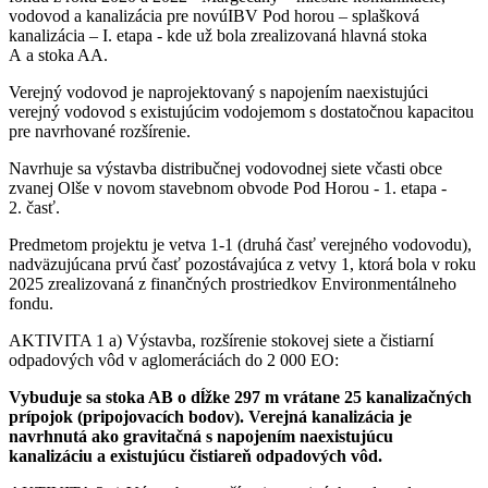
vodovod a kanalizácia pre novúIBV Pod horou – splašková
kanalizácia – I. etapa - kde už bola zrealizovaná hlavná stoka
A a stoka AA.
Verejný vodovod je naprojektovaný s napojením naexistujúci
verejný vodovod s existujúcim vodojemom s dostatočnou kapacitou
pre navrhované rozšírenie.
Navrhuje sa výstavba distribučnej vodovodnej siete včasti obce
zvanej Olše v novom stavebnom obvode Pod Horou - 1. etapa -
2. časť.
Predmetom projektu je vetva 1-1 (druhá časť verejného vodovodu),
nadväzujúcana prvú časť pozostávajúca z vetvy 1, ktorá bola v roku
2025 zrealizovaná z finančných prostriedkov Environmentálneho
fondu.
AKTIVITA 1 a) Výstavba, rozšírenie stokovej siete a čistiarní
odpadových vôd v aglomeráciách do 2 000 EO:
Vybuduje sa stoka AB o dĺžke 297 m vrátane 25 kanalizačných
prípojok (pripojovacích bodov). Verejná kanalizácia je
navrhnutá ako gravitačná s napojením naexistujúcu
kanalizáciu a existujúcu čistiareň odpadových vôd.