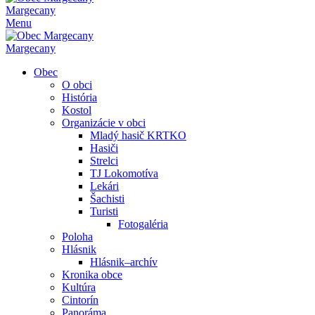
Margecany
Menu
Margecany
Obec
O obci
História
Kostol
Organizácie v obci
Mladý hasič KRTKO
Hasiči
Strelci
TJ Lokomotíva
Lekári
Šachisti
Turisti
Fotogaléria
Poloha
Hlásnik
Hlásnik–archív
Kronika obce
Kultúra
Cintorín
Panoráma