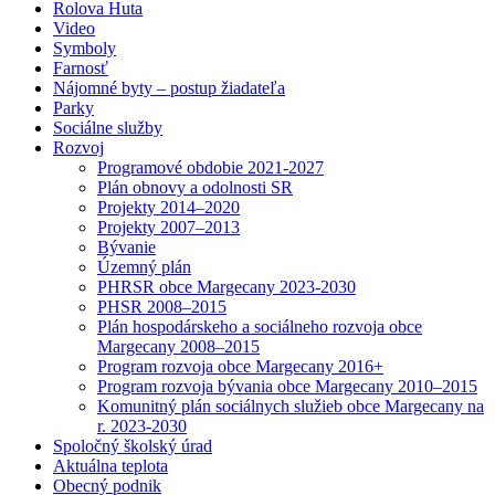
Rolova Huta
Video
Symboly
Farnosť
Nájomné byty – postup žiadateľa
Parky
Sociálne služby
Rozvoj
Programové obdobie 2021-2027
Plán obnovy a odolnosti SR
Projekty 2014–2020
Projekty 2007–2013
Bývanie
Územný plán
PHRSR obce Margecany 2023-2030
PHSR 2008–2015
Plán hospodárskeho a sociálneho rozvoja obce
Margecany 2008–2015
Program rozvoja obce Margecany 2016+
Program rozvoja bývania obce Margecany 2010–2015
Komunitný plán sociálnych služieb obce Margecany na
r. 2023-2030
Spoločný školský úrad
Aktuálna teplota
Obecný podnik