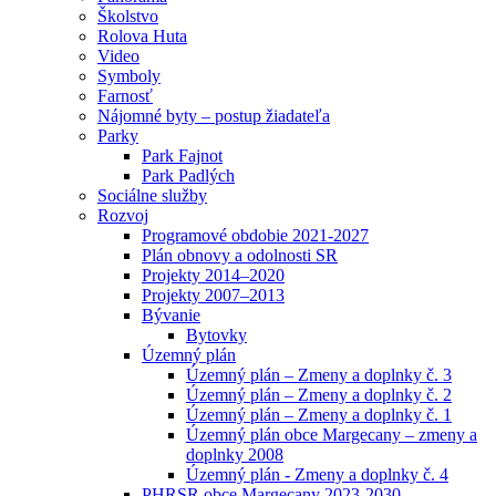
Školstvo
Rolova Huta
Video
Symboly
Farnosť
Nájomné byty – postup žiadateľa
Parky
Park Fajnot
Park Padlých
Sociálne služby
Rozvoj
Programové obdobie 2021-2027
Plán obnovy a odolnosti SR
Projekty 2014–2020
Projekty 2007–2013
Bývanie
Bytovky
Územný plán
Územný plán – Zmeny a doplnky č. 3
Územný plán – Zmeny a doplnky č. 2
Územný plán – Zmeny a doplnky č. 1
Územný plán obce Margecany – zmeny a
doplnky 2008
Územný plán - Zmeny a doplnky č. 4
PHRSR obce Margecany 2023-2030