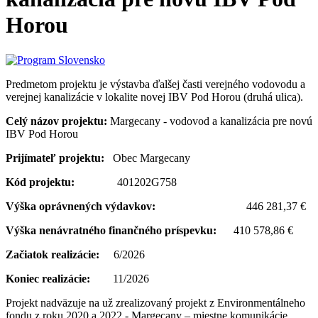
Horou
Predmetom projektu je výstavba ďalšej časti verejného vodovodu a
verejnej kanalizácie v lokalite novej IBV Pod Horou (druhá ulica).
Celý názov projektu:
Margecany - vodovod a kanalizácia pre novú
IBV Pod Horou
Prijímateľ projektu:
Obec Margecany
Kód projektu:
401202G758
Výška oprávnených výdavkov:
446 281,37 €
Výška nenávratného finančného príspevku:
410 578,86 €
Začiatok realizácie:
6/2026
Koniec realizácie:
11/2026
Projekt nadväzuje na už zrealizovaný projekt z Environmentálneho
fondu z roku 2020 a 2022 - Margecany – miestne komunikácie,