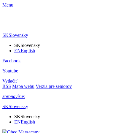
Menu
SK
Slovensky
SK
Slovensky
EN
English
Facebook
Youtube
Vytlačiť
RSS
Mapa webu
Verzia pre seniorov
koronavírus
SK
Slovensky
SK
Slovensky
EN
English