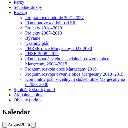
Parky
Sociálne služby
Rozvoj
Programové obdobie 2021-2027
Plán obnovy a odolnosti SR
Projekty 2014–2020
Projekty 2007–2013
Bývanie
Územný plán
PHRSR obce Margecany 2023-2030
PHSR 2008–2015
Plán hospodárskeho a sociálneho rozvoja obce
Margecany 2008–2015
Program rozvoja obce Margecany 2016+
Program rozvoja bývania obce Margecany 2010–2015
Komunitný plán sociálnych služieb obce Margecany na
r. 2023-2030
Spoločný školský úrad
Aktuálna teplota
Obecný podnik
Kalendár
August
2026