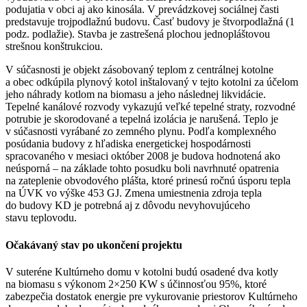
podujatia v obci aj ako kinosála. V prevádzkovej sociálnej časti
predstavuje trojpodlažnú budovu. Časť budovy je štvorpodlažná (1
podz. podlažie). Stavba je zastrešená plochou jednopláštovou
strešnou konštrukciou.
V súčasnosti je objekt zásobovaný teplom z centrálnej kotolne
a obec odkúpila plynový kotol inštalovaný v tejto kotolni za účelom
jeho náhrady kotlom na biomasu a jeho následnej likvidácie.
Tepelné kanálové rozvody vykazujú veľké tepelné straty, rozvodné
potrubie je skorodované a tepelná izolácia je narušená. Teplo je
v súčasnosti vyrábané zo zemného plynu. Podľa komplexného
posúdania budovy z hľadiska energetickej hospodárnosti
spracovaného v mesiaci október 2008 je budova hodnotená ako
neúsporná – na základe tohto posudku boli navrhnuté opatrenia
na zateplenie obvodového plášta, ktoré prinesú ročnú úsporu tepla
na ÚVK vo výške 453 GJ. Zmena umiestnenia zdroja tepla
do budovy KD je potrebná aj z dôvodu nevyhovujúceho
stavu teplovodu.
Očakávaný stav po ukončení projektu
V suteréne Kultúrneho domu v kotolni budú osadené dva kotly
na biomasu s výkonom 2×250 KW s účinnosťou 95%, ktoré
zabezpečia dostatok energie pre vykurovanie priestorov Kultúrneho