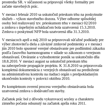
prostredia SR. v súčasnosti sa pripravujú všetky formality pre
začatie stavebných prác.
V mesiaci február 2010 sa uskutočnil prieskum trhu na poskytnutie
služieb – výkon stavebného dozora. Výber odborne spôsobilej
osoby bol realizovaný tzv. prieskumom trhu v mesiaci 02/2010
a zmluva s úspešným uchádzačom bola uzatvorená 15.3.2010.
Zmluva o poskytnutí NFP bola uzatvorená dňa 31.3.2010.
V mesiacoch apríl a máj 2010 sa pripravovali súťažné podklady pre
výber zhotoviteľa diela a záväzné zmluvné podmienky a v mesiaci
jún 2010 bolo spustené verejné obstarávanie pre podlimitnú zákazku
podľa časového harmonogramu v súlade so zákonom o verejnom
obstarávaní. Otváranie a vyhodnotenie ponúk sa uskutočnilo dňa
18.8.2010. V mesiaci august sa uskutočnil prieskum trhu
na zabezpečenie propagácie projektu. K 31.8.2010 sa pripravovala
kompletná dokumentácia z verejných obstarávaní na predloženie
na administratívnu kontrolu na riadiaci orgán s predpokladaným
ukončením kontroly v polovici októbra 2010.
Po kompletnom overení procesu verejného obstarávania bola
uzatvorená zmluva s dodávateľom stavby.
Začiatok prác bol z dôvodu vykurovacej sezóny a charakteru
zimného počasia odsunutý na začiatok apríla roku 2011.