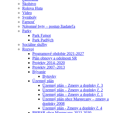
Školstvo
Rolova Huta
Video
Symboly
Farnosť
Nájomné byty – postup žiadateľa
Parky
Park Fajnot
Park Padlých
Sociálne služby
Rozvoj
Programové obdobie 2021-2027
Plán obnovy a odolnosti SR
Projekty 2014–2020
Projekty 2007–2013
Bývanie
Bytovky
Územný plán
Územný plán – Zmeny a doplnky č. 3
Územný plán – Zmeny a doplnky č. 2
Územný plán – Zmeny a doplnky č. 1
Územný plán obce Margecany – zmeny a
doplnky 2008
Územný plán - Zmeny a doplnky č. 4
PHRSR obce Margecany 2023-2030