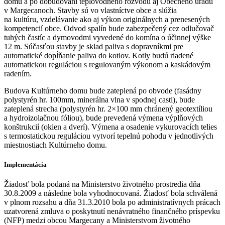
domu a po dobudovaní teplovodného rozvodu aj Obecného úradu
v Margecanoch. Stavby sú vo vlastníctve obce a slúžia
na kultúru, vzdelávanie ako aj výkon originálnych a prenesených
kompetencií obce. Odvod spalín bude zabezpečený cez odlučovač
tuhých častíc a dymovodmi vyvedené do komína o účinnej výške
12 m. Súčasťou stavby je sklad paliva s dopravníkmi pre
automatické dopĺňanie paliva do kotlov. Kotly budú riadené
automatickou reguláciou s regulovaným výkonom a kaskádovým
radením.
Budova Kultúrneho domu bude zateplená po obvode (fasádny
polystyrén hr. 100mm, minerálna vlna v spodnej casti), bude
zateplená strecha (polystyrén hr. 2×100 mm chránený geotextíliou
a hydroizolačnou fóliou), bude prevedená výmena výplňových
konštrukcií (okien a dverí). Výmena a osadenie vykurovacích telies
s termostatickou reguláciou vytvorí tepelnú pohodu v jednotlivých
miestnostiach Kultúrneho domu.
Implementácia
Žiadosť bola podaná na Ministerstvo životného prostredia dňa
30.8.2009 a následne bola vyhodnocovaná. Žiadosť bola schválená
v plnom rozsahu a dňa 31.3.2010 bola po administratívnych prácach
uzatvorená zmluva o poskytnutí nenávratného finančného príspevku
(NFP) medzi obcou Margecany a Ministerstvom životného