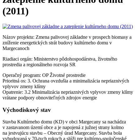
(2011)
Názov projektu: Zmena palivovej základne v prospech biomasy a
zníženie energetických strát budovy kultúrneho domu v
Margecanoch
Riadiaci orgán: Ministerstvo pôdohospodárstva, životného
prostredia a regionálneho rozvoja SR
Operačný program: OP Životné prostredie
Prioritná os: 3. Ochrana ovzdušia a minimalizácia nepriaznivých
vplyvov zmeny klímy
Opatrenie: 3.2 Minimalizácia nepriaznivých vplyvov zmeny klímy
vrátane podpory obnoviteľných zdrojov energie
Východiskový stav
Stavba Kultúrneho domu (KD) v obci Margecany sa nachádza
v zastavanom území obce a je napojená z južnej strany kolmo
na jestvujúcu stavbu – Obecný úrad Margecany. Stavba bola
vybudovaná v 70-tych rokoch a slúži pre kultúrno-spoločenské