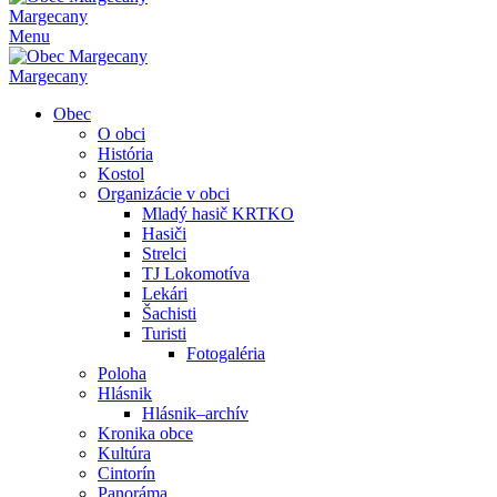
Margecany
Menu
Margecany
Obec
O obci
História
Kostol
Organizácie v obci
Mladý hasič KRTKO
Hasiči
Strelci
TJ Lokomotíva
Lekári
Šachisti
Turisti
Fotogaléria
Poloha
Hlásnik
Hlásnik–archív
Kronika obce
Kultúra
Cintorín
Panoráma