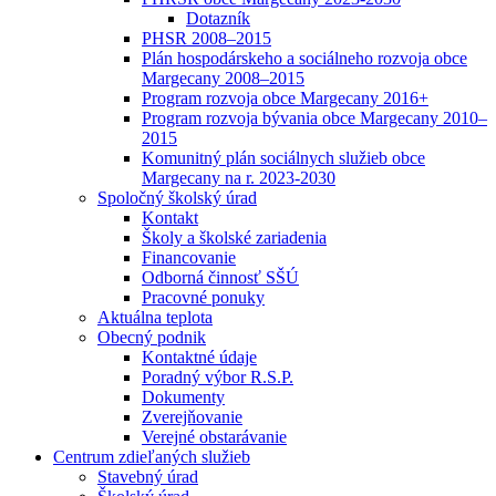
Dotazník
PHSR 2008–2015
Plán hospodárskeho a sociálneho rozvoja obce
Margecany 2008–2015
Program rozvoja obce Margecany 2016+
Program rozvoja bývania obce Margecany 2010–
2015
Komunitný plán sociálnych služieb obce
Margecany na r. 2023-2030
Spoločný školský úrad
Kontakt
Školy a školské zariadenia
Financovanie
Odborná činnosť SŠÚ
Pracovné ponuky
Aktuálna teplota
Obecný podnik
Kontaktné údaje
Poradný výbor R.S.P.
Dokumenty
Zverejňovanie
Verejné obstarávanie
Centrum zdieľaných služieb
Stavebný úrad