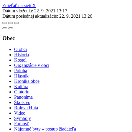
Zdieľať na sieti X
Dátum vloženia:
22. 9. 2021 13:17
Dátum poslednej aktualizácie:
22. 9. 2021 13:26
Obec
O obci
História
Kostol
Organizácie v obci
Poloha
Hlásnik
Kronika obce
Kultúra
Cintorín
Panoráma
Školstvo
Rolova Huta
Video
Symboly
Farnosť
Nájomné byty – postup žiadateľa