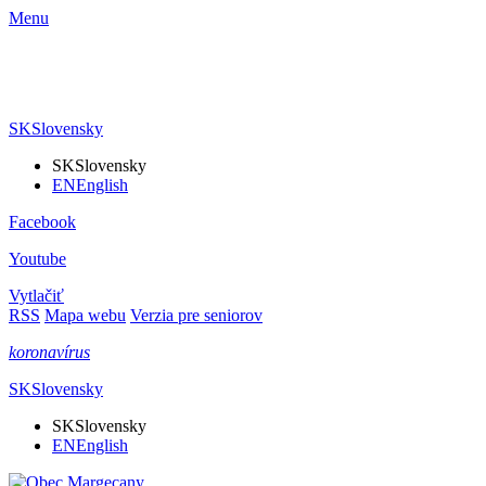
Menu
SK
Slovensky
SK
Slovensky
EN
English
Facebook
Youtube
Vytlačiť
RSS
Mapa webu
Verzia pre seniorov
koronavírus
SK
Slovensky
SK
Slovensky
EN
English