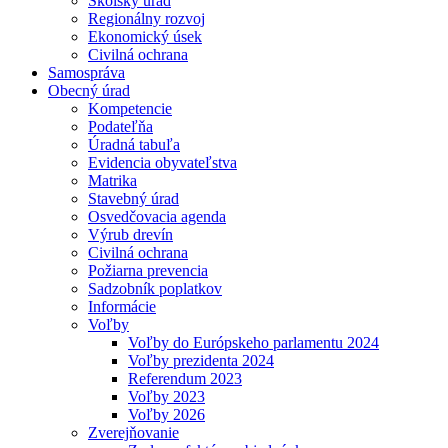
Školský úrad
Regionálny rozvoj
Ekonomický úsek
Civilná ochrana
Samospráva
Obecný úrad
Kompetencie
Podateľňa
Úradná tabuľa
Evidencia obyvateľstva
Matrika
Stavebný úrad
Osvedčovacia agenda
Výrub drevín
Civilná ochrana
Požiarna prevencia
Sadzobník poplatkov
Informácie
Voľby
Voľby do Európskeho parlamentu 2024
Voľby prezidenta 2024
Referendum 2023
Voľby 2023
Voľby 2026
Zverejňovanie