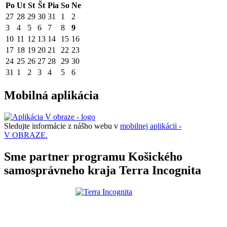
Po
Ut
St
Št
Pia
So
Ne
27
28
29
30
31
1
2
3
4
5
6
7
8
9
10
11
12
13
14
15
16
17
18
19
20
21
22
23
24
25
26
27
28
29
30
31
1
2
3
4
5
6
Mobilná aplikácia
Sledujte informácie z nášho webu v
mobilnej aplikácii -
V OBRAZE.
Sme partner programu Košického
samosprávneho kraja Terra Incognita