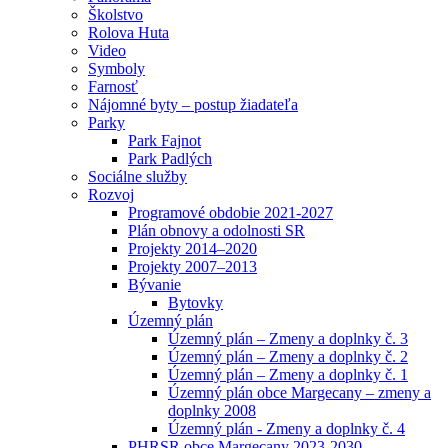
Školstvo
Rolova Huta
Video
Symboly
Farnosť
Nájomné byty – postup žiadateľa
Parky
Park Fajnot
Park Padlých
Sociálne služby
Rozvoj
Programové obdobie 2021-2027
Plán obnovy a odolnosti SR
Projekty 2014–2020
Projekty 2007–2013
Bývanie
Bytovky
Územný plán
Územný plán – Zmeny a doplnky č. 3
Územný plán – Zmeny a doplnky č. 2
Územný plán – Zmeny a doplnky č. 1
Územný plán obce Margecany – zmeny a
doplnky 2008
Územný plán - Zmeny a doplnky č. 4
PHRSR obce Margecany 2023-2030