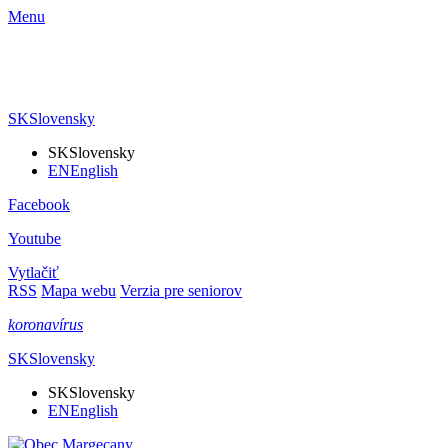
Menu
SK
Slovensky
SK
Slovensky
EN
English
Facebook
Youtube
Vytlačiť
RSS
Mapa webu
Verzia pre seniorov
koronavírus
SK
Slovensky
SK
Slovensky
EN
English