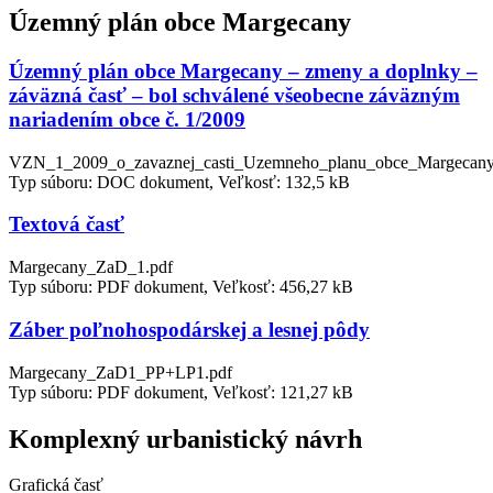
Územný plán obce Margecany
Územný plán obce Margecany – zmeny a doplnky –
záväzná časť – bol schválené všeobecne záväzným
nariadením obce č. 1/2009
VZN_1_2009_o_zavaznej_casti_Uzemneho_planu_obce_Margecany
Typ súboru: DOC dokument, Veľkosť: 132,5 kB
Textová časť
Margecany_ZaD_1.pdf
Typ súboru: PDF dokument, Veľkosť: 456,27 kB
Záber poľnohospodárskej a lesnej pôdy
Margecany_ZaD1_PP+LP1.pdf
Typ súboru: PDF dokument, Veľkosť: 121,27 kB
Komplexný urbanistický návrh
Grafická časť