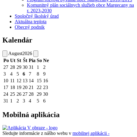
Komunitný plán sociálnych služieb obce Margecany na
r. 2023-2030
Spoločný školský úrad
Aktuálna teplota
Obecný podnik
Kalendár
August
2026
Po
Ut
St
Št
Pia
So
Ne
27
28
29
30
31
1
2
3
4
5
6
7
8
9
10
11
12
13
14
15
16
17
18
19
20
21
22
23
24
25
26
27
28
29
30
31
1
2
3
4
5
6
Mobilná aplikácia
Sledujte informácie z nášho webu v
mobilnej aplikácii -