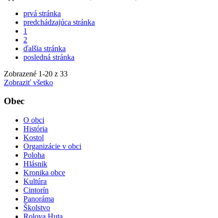
prvá stránka
predchádzajúca stránka
1
2
ďalšia stránka
posledná stránka
Zobrazené
1
-
20
z 33
Zobraziť všetko
Obec
O obci
História
Kostol
Organizácie v obci
Poloha
Hlásnik
Kronika obce
Kultúra
Cintorín
Panoráma
Školstvo
Rolova Huta