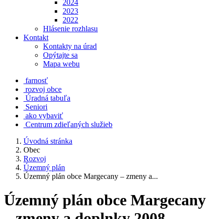
2024
2023
2022
Hlásenie rozhlasu
Kontakt
Kontakty na úrad
Opýtajte sa
Mapa webu
farnosť
rozvoj obce
Úradná tabuľa
Seniori
ako vybaviť
Centrum zdieľaných služieb
Úvodná stránka
Obec
Rozvoj
Územný plán
Územný plán obce Margecany – zmeny a...
Územný plán obce Margecany
– zmeny a doplnky 2008