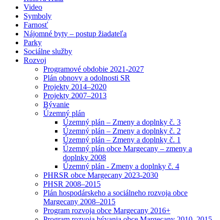
Video
Symboly
Farnosť
Nájomné byty – postup žiadateľa
Parky
Sociálne služby
Rozvoj
Programové obdobie 2021-2027
Plán obnovy a odolnosti SR
Projekty 2014–2020
Projekty 2007–2013
Bývanie
Územný plán
Územný plán – Zmeny a doplnky č. 3
Územný plán – Zmeny a doplnky č. 2
Územný plán – Zmeny a doplnky č. 1
Územný plán obce Margecany – zmeny a
doplnky 2008
Územný plán - Zmeny a doplnky č. 4
PHRSR obce Margecany 2023-2030
PHSR 2008–2015
Plán hospodárskeho a sociálneho rozvoja obce
Margecany 2008–2015
Program rozvoja obce Margecany 2016+
Program rozvoja bývania obce Margecany 2010–2015