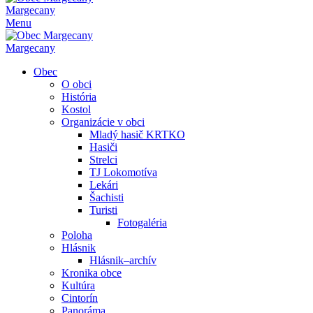
Margecany
Menu
Margecany
Obec
O obci
História
Kostol
Organizácie v obci
Mladý hasič KRTKO
Hasiči
Strelci
TJ Lokomotíva
Lekári
Šachisti
Turisti
Fotogaléria
Poloha
Hlásnik
Hlásnik–archív
Kronika obce
Kultúra
Cintorín
Panoráma