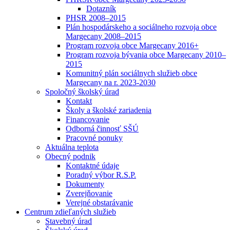
Dotazník
PHSR 2008–2015
Plán hospodárskeho a sociálneho rozvoja obce
Margecany 2008–2015
Program rozvoja obce Margecany 2016+
Program rozvoja bývania obce Margecany 2010–
2015
Komunitný plán sociálnych služieb obce
Margecany na r. 2023-2030
Spoločný školský úrad
Kontakt
Školy a školské zariadenia
Financovanie
Odborná činnosť SŠÚ
Pracovné ponuky
Aktuálna teplota
Obecný podnik
Kontaktné údaje
Poradný výbor R.S.P.
Dokumenty
Zverejňovanie
Verejné obstarávanie
Centrum zdieľaných služieb
Stavebný úrad