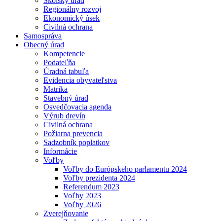
Školský úrad
Regionálny rozvoj
Ekonomický úsek
Civilná ochrana
Samospráva
Obecný úrad
Kompetencie
Podateľňa
Úradná tabuľa
Evidencia obyvateľstva
Matrika
Stavebný úrad
Osvedčovacia agenda
Výrub drevín
Civilná ochrana
Požiarna prevencia
Sadzobník poplatkov
Informácie
Voľby
Voľby do Európskeho parlamentu 2024
Voľby prezidenta 2024
Referendum 2023
Voľby 2023
Voľby 2026
Zverejňovanie