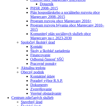
Dotazník
PHSR 2008–2015
Plán hospodárskeho a sociálneho rozvoja obce
Margecany 2008–2015
Program rozvoja obce Margecany 2016+
Program rozvoja bývania obce Margecany 2010–
2015
Komunitný plán sociálnych služieb obce
Margecany na r. 2023-2030
Spoločný školský úrad
Kontakt
Školy a školské zariadenia
Financovanie
Odborná činnosť SŠÚ
Pracovné ponuky
Aktuálna teplota
Obecný podnik
Kontaktné údaje
Poradný výbor R.S.P.
Dokumenty
Zverejňovanie
Verejné obstarávanie
Centrum zdieľaných služieb
Stavebný úrad