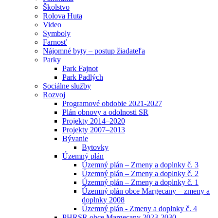
Školstvo
Rolova Huta
Video
Symboly
Farnosť
Nájomné byty – postup žiadateľa
Parky
Park Fajnot
Park Padlých
Sociálne služby
Rozvoj
Programové obdobie 2021-2027
Plán obnovy a odolnosti SR
Projekty 2014–2020
Projekty 2007–2013
Bývanie
Bytovky
Územný plán
Územný plán – Zmeny a doplnky č. 3
Územný plán – Zmeny a doplnky č. 2
Územný plán – Zmeny a doplnky č. 1
Územný plán obce Margecany – zmeny a
doplnky 2008
Územný plán - Zmeny a doplnky č. 4
PHRSR obce Margecany 2023-2030