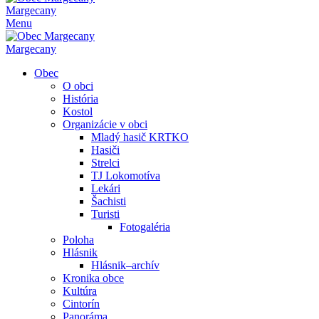
Margecany
Menu
Margecany
Obec
O obci
História
Kostol
Organizácie v obci
Mladý hasič KRTKO
Hasiči
Strelci
TJ Lokomotíva
Lekári
Šachisti
Turisti
Fotogaléria
Poloha
Hlásnik
Hlásnik–archív
Kronika obce
Kultúra
Cintorín
Panoráma