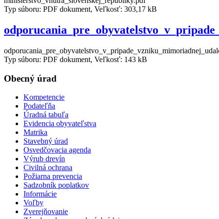
ministerstvo_vnutra_slovenskej_republiky.pdf
Typ súboru: PDF dokument, Veľkosť: 303,17 kB
odporucania_pre_obyvatelstvo_v_pripade
odporucania_pre_obyvatelstvo_v_pripade_vzniku_mimoriadnej_udalo
Typ súboru: PDF dokument, Veľkosť: 143 kB
Obecný úrad
Kompetencie
Podateľňa
Úradná tabuľa
Evidencia obyvateľstva
Matrika
Stavebný úrad
Osvedčovacia agenda
Výrub drevín
Civilná ochrana
Požiarna prevencia
Sadzobník poplatkov
Informácie
Voľby
Zverejňovanie