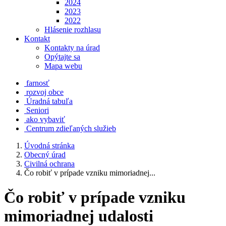
2024
2023
2022
Hlásenie rozhlasu
Kontakt
Kontakty na úrad
Opýtajte sa
Mapa webu
farnosť
rozvoj obce
Úradná tabuľa
Seniori
ako vybaviť
Centrum zdieľaných služieb
Úvodná stránka
Obecný úrad
Civilná ochrana
Čo robiť v prípade vzniku mimoriadnej...
Čo robiť v prípade vzniku
mimoriadnej udalosti