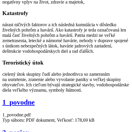
negatívny vplyv na život, zdravie a majetok,
Katastrofy
nárast ničivých faktorov a ich následná kumulácia v dôsledku
živelných pohrôm a havárií. Ako katastrofy je teda označovaná len
malá časť živelných pohrôm a havárií. Patria medzi ne veľké
zemetrasenia, letecké a námorné havárie, nehody v doprave spojené
s únikom nebezpečných látok, havárie jadrových zariadení,
deštrukcie vodohospodárskych diel a rad ďalších.
Teroristický útok
cielený útok skupiny ľudí alebo jednotlivca so zameraním
na usmrtenie, zranenie alebo vyvolanie paniky u veľkej skupiny
obyvateľov. Ich cieľom bývajú strategické stavby, vodohospodárske
diela veľkého významu, symboly štátnosti.
1_povodne
1_povodne.pdf
Typ súboru: PDF dokument, Veľkosť: 178,69 kB