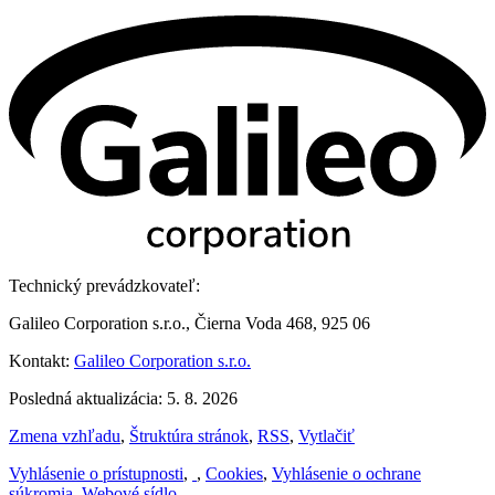
Technický prevádzkovateľ:
Galileo Corporation s.r.o., Čierna Voda 468, 925 06
Kontakt:
Galileo Corporation s.r.o.
Posledná aktualizácia: 5. 8. 2026
Zmena vzhľadu
,
Štruktúra stránok
,
RSS
,
Vytlačiť
Vyhlásenie o prístupnosti
,
,
Cookies
,
Vyhlásenie o ochrane
súkromia
,
Webové sídlo