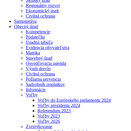
Školský úrad
Regionálny rozvoj
Ekonomický úsek
Civilná ochrana
Samospráva
Obecný úrad
Kompetencie
Podateľňa
Úradná tabuľa
Evidencia obyvateľstva
Matrika
Stavebný úrad
Osvedčovacia agenda
Výrub drevín
Civilná ochrana
Požiarna prevencia
Sadzobník poplatkov
Informácie
Voľby
Voľby do Európskeho parlamentu 2024
Voľby prezidenta 2024
Referendum 2023
Voľby 2023
Voľby 2026
Zverejňovanie